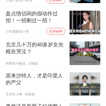
小兔子发现大事情
打开APP
盘点情侣间的假动作过
招！一招剩过一招！
小区显眼包小周
打开APP
北京几十万的40多岁女光
棍在哭泣？
阿野格斗解说
23跟贴
原来沙特人，才是印度人
的严父
主持生小爽
30跟贴