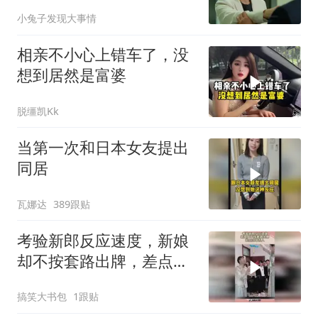
总监竟被带走
小兔子发现大事情
相亲不小心上错车了，没
想到居然是富婆
脱缰凯Kk
当第一次和日本女友提出
同居
瓦娜达
389跟贴
考验新郎反应速度，新娘
却不按套路出牌，差点当
场丢人！
搞笑大书包
1跟贴