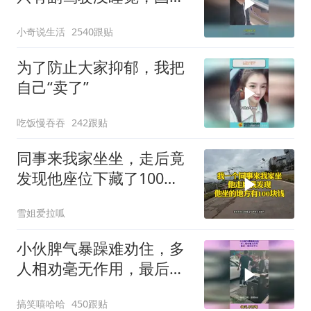
车越来越离谱
小奇说生活
2540跟贴
为了防止大家抑郁，我把
自己“卖了”
吃饭慢吞吞
242跟贴
同事来我家坐坐，走后竟
发现他座位下藏了100
块！
雪姐爱拉呱
小伙脾气暴躁难劝住，多
人相劝毫无作用，最后一
拳代价不小
搞笑嘻哈哈
450跟贴