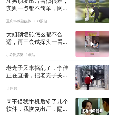
和男朋友出片看似很难，
实则一点都不简单，网
友：很听话，但听不懂话
重庆科教融媒体
130跟贴
大姐砌墙砖怎么都不合
适，再三尝试探头一看，
原来是有人在捣鬼！
小Q爱搞笑
1跟贴
老壳子又来捣乱了，李佳
正在直播，把老壳子关在
大门外一天没开门
诺鸽鸽
同事借我手机后多了几个
软件，我恢复出厂，隔壁