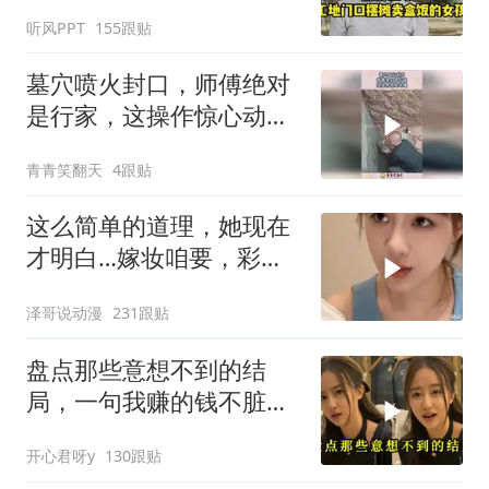
听风PPT
155跟贴
墓穴喷火封口，师傅绝对
是行家，这操作惊心动
魄！
青青笑翻天
4跟贴
这么简单的道理，她现在
才明白…嫁妆咱要，彩礼
咱也给！
泽哥说动漫
231跟贴
盘点那些意想不到的结
局，一句我赚的钱不脏，
真是杀人又诛心
开心君呀y
130跟贴