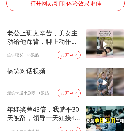
酒店回应车内过夜被收150元
打开网易新闻 体验效果更佳
黄金牛市回来了吗
杭州全市有序停课
老公上班太辛苦，美女主
商场现钱学森巨幅海报 负责人回应
动给他踩背，脚上动作太
36岁男演员成景区NPC后人气爆棚
熟练！
笙学嘻长
18跟贴
打开APP
全民健身事业高质量发展
乐享全民健身 共筑健康中国
搞笑对话视频
爆笑卡通小剧场
1跟贴
打开APP
年终奖差43倍，我躺平30
天被辞，领导一天狂接47
个退单电话