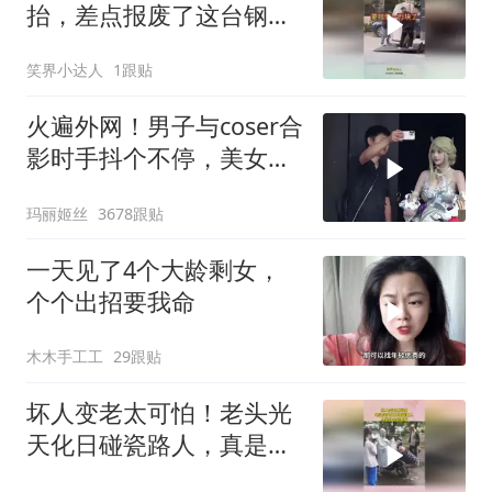
抬，差点报废了这台钢
琴，原价八千要赔偿一万
笑界小达人
1跟贴
了
火遍外网！男子与coser合
影时手抖个不停，美女做
出一个意外举动
玛丽姬丝
3678跟贴
一天见了4个大龄剩女，
个个出招要我命
木木手工工
29跟贴
坏人变老太可怕！老头光
天化日碰瓷路人，真是社
会的毒瘤！