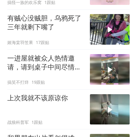
搞怪一族的欢乐窝
1跟贴
有贼心没贼胆，乌鸦死了
三年就剩下嘴了
姬海棠羽笠果
17跟贴
一进屋就被众人热情邀
请，请到桌子中间尽情跳
舞，原来她是大家掌
搞笑不打烊
19跟贴
上次我就不该原谅你
战狼科普军
1跟贴