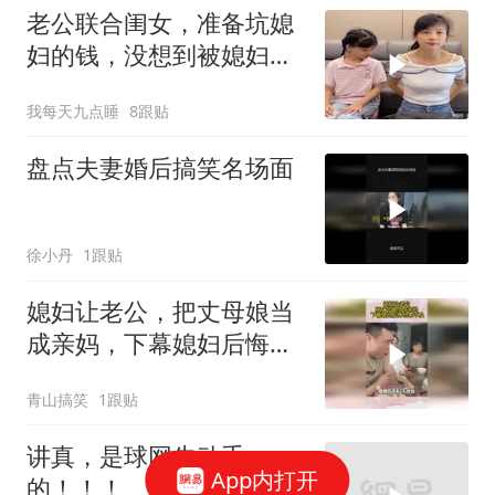
老公联合闺女，准备坑媳
妇的钱，没想到被媳妇坑
了
我每天九点睡
8跟贴
盘点夫妻婚后搞笑名场面
徐小丹
1跟贴
媳妇让老公，把丈母娘当
成亲妈，下幕媳妇后悔也
来不及
青山搞笑
1跟贴
讲真，是球网先动手
App内打开
的！！！