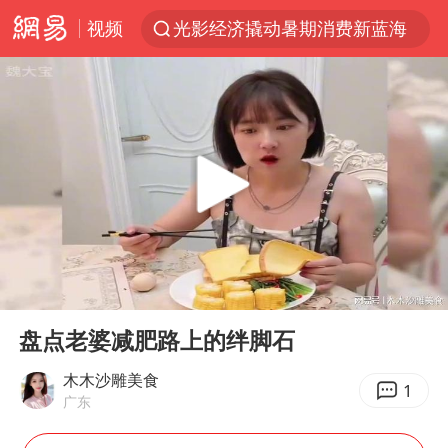
视频
光影经济撬动暑期消费新蓝海
马克·艾伦退出斯诺克中国公开赛
新疆优化调整景区内自驾服务费
《欢迎来龙餐馆》口碑
上四休三，但降薪1000元，你接受吗？
情侣平潭拍日出坠崖1死1伤
央视新主播李秋莹孙亚鹏亮相
00:00
12:37
几元成本的AI广告导致千万市值蒸发
Play
Ent
full
老挝国会主席赛宋蓬逝世
盘点老婆减肥路上的绊脚石
茅台部分直营店飞天茅台提价
木木沙雕美食
1
广东
白海豚将正面袭击贯穿浙江