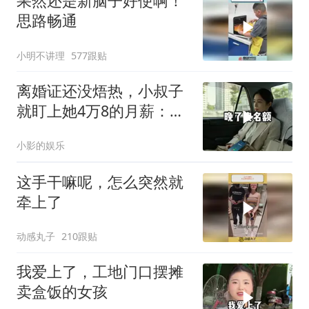
果然还是新脑子好使啊！
思路畅通
小明不讲理
577跟贴
离婚证还没焐热，小叔子
就盯上她4万8的月薪：转
我
小影的娱乐
这手干嘛呢，怎么突然就
牵上了
动感丸子
210跟贴
我爱上了，工地门口摆摊
卖盒饭的女孩