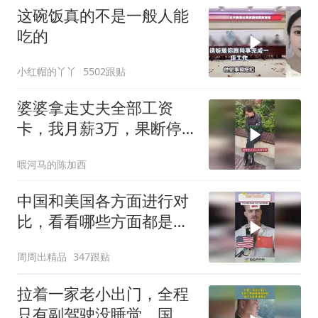
这碗饭真的不是一般人能
吃的
小红帽的丫丫
5502跟贴
婆婆拿走丈夫全部工资
卡，我月薪3万，果断停
做早饭
喂河马的陈加西
中国和美国各方面进行对
比，看看哪些方面都是谁
领先
周周出精品
347跟贴
拉着一家老小出门，全程
只有副驾驶没睡觉，国产