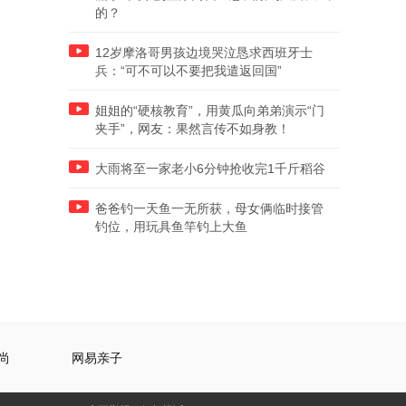
的？
12岁摩洛哥男孩边境哭泣恳求西班牙士
兵：“可不可以不要把我遣返回国”
姐姐的“硬核教育”，用黄瓜向弟弟演示“门
夹手”，网友：果然言传不如身教！
大雨将至一家老小6分钟抢收完1千斤稻谷
爸爸钓一天鱼一无所获，母女俩临时接管
钓位，用玩具鱼竿钓上大鱼
尚
网易亲子