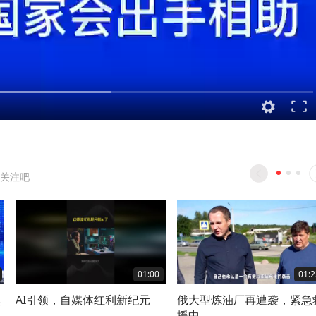
关注吧
01:00
01:2
然
AI引领，自媒体红利新纪元
俄大型炼油厂再遭袭，紧急
援中