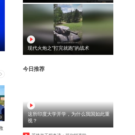
现代火炮之“打完就跑”的战术
今日推荐
这所印度大学开学，为什么我国如此重
3
02:34
02:22
视？
救
绝地反击！张本智和43险胜，
乌军连炸两夜，俄炼厂面临
决赛再现巅峰对决
溃边缘？_3