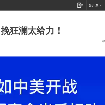
力挽狂澜太给力！