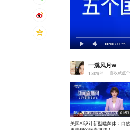
00:00
/
00:59
一溪风月w
喜欢就点个
153粉丝
01:53
美国AI设计新型噬菌体：自
界未现的病毒挑战！