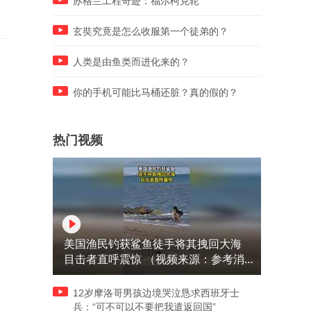
苏格兰工程奇迹：福尔柯克轮
玄奘究竟是怎么收服第一个徒弟的？
人类是由鱼类而进化来的？
你的手机可能比马桶还脏？真的假的？
热门视频
美国渔民钓获鲨鱼徒手将其拽回大海
目击者直呼震惊 （视频来源：参考消
息）
12岁摩洛哥男孩边境哭泣恳求西班牙士
兵：“可不可以不要把我遣返回国”