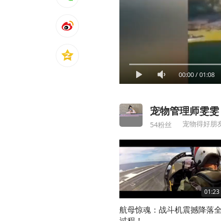
00:00
/
01:08
宠物管理师雯雯
宠物得好朋
54粉丝
01:23
航母惊魂：战斗机震撼降落
过程！