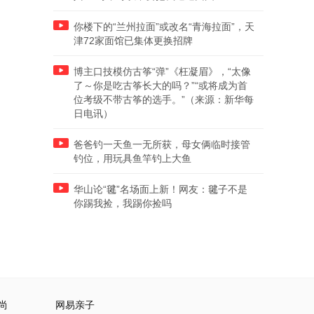
你楼下的“兰州拉面”或改名“青海拉面”，天
津72家面馆已集体更换招牌
博主口技模仿古筝“弹”《枉凝眉》，“太像
了～你是吃古筝长大的吗？”“或将成为首
位考级不带古筝的选手。”（来源：新华每
日电讯）
爸爸钓一天鱼一无所获，母女俩临时接管
钓位，用玩具鱼竿钓上大鱼
华山论“毽”名场面上新！网友：毽子不是
你踢我捡，我踢你捡吗
尚
网易亲子