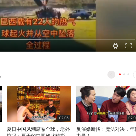
友
02:06
02:0
全
夏日中国风潮席卷全球，老外
反催婚新招：魔法对决，年
惊叹：夏天的中国如此精彩
力量！