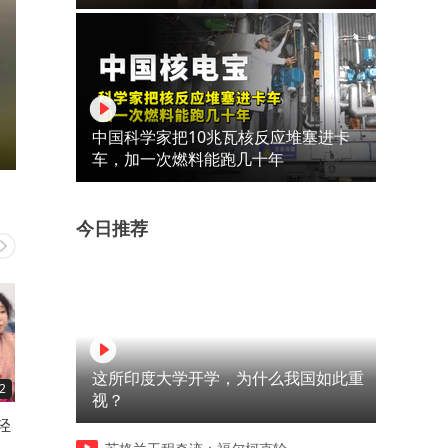
中国科学家把10兆瓦核反应堆塞进卡
车，加一次燃料能跑几十年
今日推荐
这所印度大学开学，为什么我国如此重
2
02:59
01:08
视？
轻
竖琴海豹深情告白：爱得深
伊朗新无人机震撼亮相：中
沉，却步难行
美军基地尽收眼底