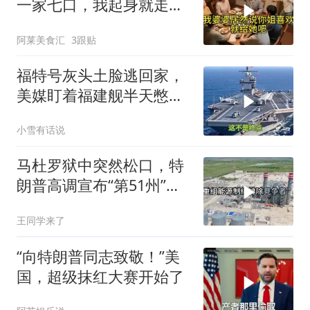
一家七口，我起身就走，
他怒喊：一万三谁付？
阿莱美食汇
3跟贴
福特号灰头土脸逃回家，
美媒盯着福建舰半天憋出
一句话：这不是终点
小雪有话说
马杜罗狱中突然松口，特
朗普高调宣布“第51州”，
美国在委内瑞拉布下的一
王同学来了
盘大棋终于浮出水面
“向特朗普同志致敬！”美
国，超级抹红大赛开始了