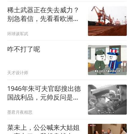
稀土武器正在失去威力？
别急着信，先看看欧洲军
工现在急成啥样了
环球谈军武
咋不打了呢
天才设计师
1946年朱可夫官邸搜出德
国战利品，元帅反问是否
需辞职
墨君月夜相思
菜未上，公公喊来大姑姐