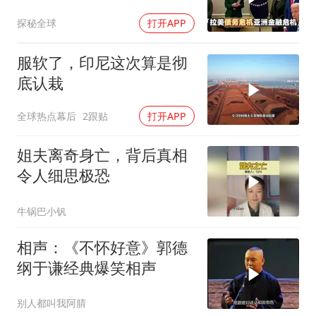
探秘全球
打开APP
服软了，印尼这次算是彻
底认栽
全球热点幕后
2跟贴
打开APP
姐夫离奇身亡，背后真相
令人细思极恐
牛锅巴小钒
相声：《不怀好意》郭德
纲于谦经典爆笑相声
别人都叫我阿腈