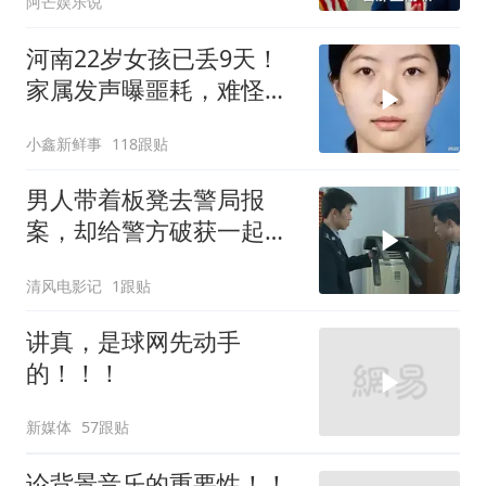
阿芒娱乐说
河南22岁女孩已丢9天！
家属发声曝噩耗，难怪搜
救犬也闻不到气味
小鑫新鲜事
118跟贴
男人带着板凳去警局报
案，却给警方破获一起强
奸杀人案
清风电影记
1跟贴
讲真，是球网先动手
的！！！
新媒体
57跟贴
论背景音乐的重要性！！