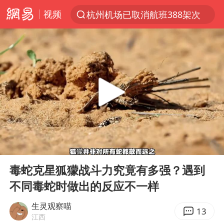
视频
杭州机场已取消航班388架次
上半年我国经营主体结构持续优化
白海豚将给京津冀带来大暴雨
刘嘉玲晒与周星驰合照
《披荆斩棘2026》阵容官宣
上海有出现龙卷潜势
国足U17与阿森纳决赛取消 并列冠军
00:00
03:38
香港高温刷新历史纪录
Play
Ent
full
女子发现前夫婚内与第三者育子
毒蛇克星狐獴战斗力究竟有多强？遇到
不同毒蛇时做出的反应不一样
王艺迪无缘横滨赛决赛
2025年小学教师减少13.19万
生灵观察喵
13
江西