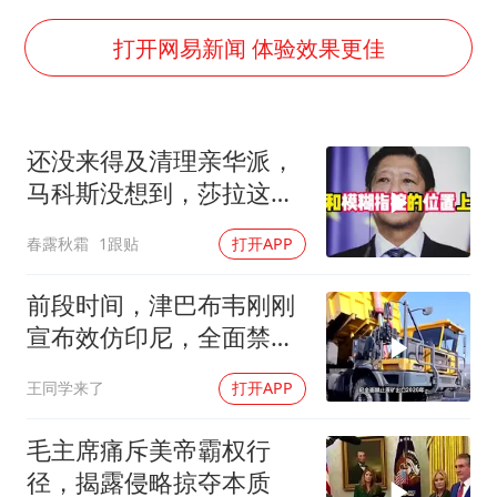
王艺迪2-4不敌张本美和止步4强
以军士兵把枪口对准中国记者
打开网易新闻 体验效果更佳
上门女婿出轨女邻居多年被判重婚罪
韩军前线部队连曝丑闻
还没来得及清理亲华派，
《龙餐馆》 冲奖
马科斯没想到，莎拉这次
笔试第一被劝弃考涉事副校长被撤职
居然换了打法！
春露秋霜
1跟贴
打开APP
构建更高水平的全民健身公共服务体系
奋力开创中国式现代化建设新局面
前段时间，津巴布韦刚刚
宣布效仿印尼，全面禁止
原矿出口
王同学来了
打开APP
毛主席痛斥美帝霸权行
径，揭露侵略掠夺本质