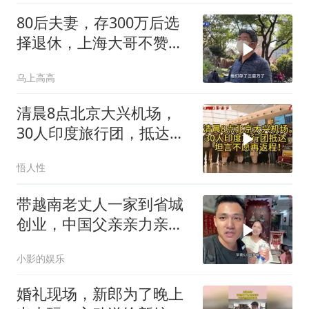
80后夫妻，存300万后选
择退休，上海大哥不赞同
他们的选择
乌上高高
清晨8点北京大兴机场，
30人印度旅行团，抵达，
坦言不愿再返程！
悟人性
带越南老丈人一家到省城
创业，中国父亲亲力亲
为，这发展确实不错
小影的娱乐
婚礼现场，新郎为了晚上