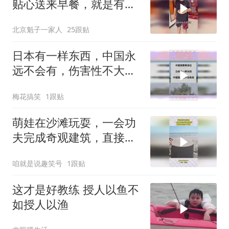
贴心送来早餐，就是有点
糊
北京魁子一家人
25跟贴
日本有一样东西，中国永
远不会有，伤害性不大侮
辱性极强
梅花搞笑
1跟贴
萌娃在沙滩玩耍，一会功
夫完成奇观建筑，直接看
出孩子天赋
咱就是说趣笑号
1跟贴
这才是好教练 授人以鱼不
如授人以渔