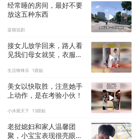
经常睡的房间，最好不要
放这五种东西
蓝猫说剧
接女儿放学回来，路人看
见我们母女就笑，衣服也
没床啊？
生活锋锋乐
1跟贴
美女以快取胜，注意她手
上动作，是在考验小伙！
小沐观天下
13跟贴
老挝媳妇和家人温馨团
聚，小宝宝表现很亮眼，