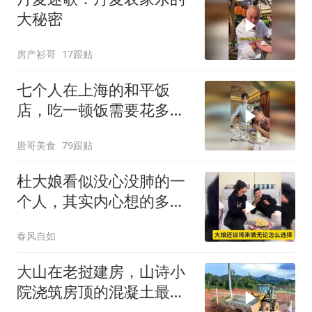
大秘密
房产衫哥
17跟贴
七个人在上海的和平饭
店，吃一顿饭需要花多少
钱？
唐哥美食
79跟贴
杜大娘看似没心没肺的一
个人，其实内心想的多，
比谁都明白！
春风自如
大山在老挝建房，山诗小
院浇筑房顶的混凝土最后
用来铺路