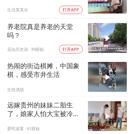
不会后悔
生活英英乐
打开APP
养老院真是养老的天堂
吗？
花仙历史说
39跟贴
打开APP
热闹的街边棋摊，中国象
棋，感受市井生活
生性洒脱
远嫁贵州的妹妹二胎生
了，娘家人怕大宝被冷
落，买礼物讨欢喜
爱吃波客
41跟贴