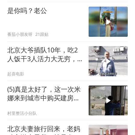
是你吗？老公
番茄小朋友呀
21跟贴
北京大爷插队10年，吃2
人饭干3人活力大无穷，
就服事业单位退休金
起喜电影
(5)真是太好了，这一次米
娜来到城市中购买建房的
材料，因
村里整活小分队
北京夫妻旅行回来，老妈