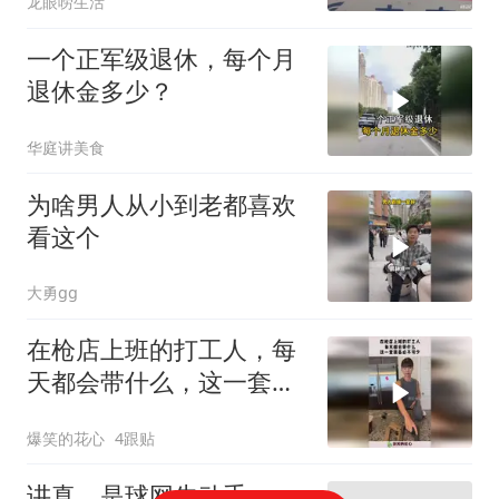
龙眼唠生活
一个正军级退休，每个月
退休金多少？
华庭讲美食
为啥男人从小到老都喜欢
看这个
大勇gg
在枪店上班的打工人，每
天都会带什么，这一套装
备必不可少！
爆笑的花心
4跟贴
讲真，是球网先动手