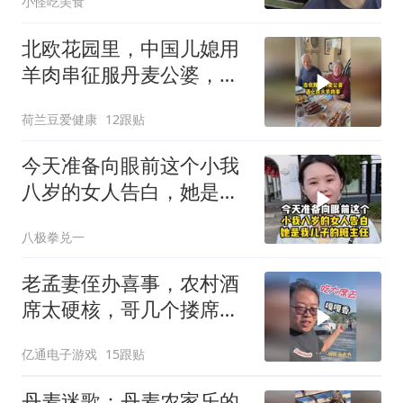
小怪吃美食
北欧花园里，中国儿媳用
羊肉串征服丹麦公婆，扔
掉刀叉直接撸！
荷兰豆爱健康
12跟贴
今天准备向眼前这个小我
八岁的女人告白，她是我
儿子的班主任
八极拳兑一
老孟妻侄办喜事，农村酒
席太硬核，哥几个搂席嘎
嘎香！
亿通电子游戏
15跟贴
丹麦迷歌：丹麦农家乐的