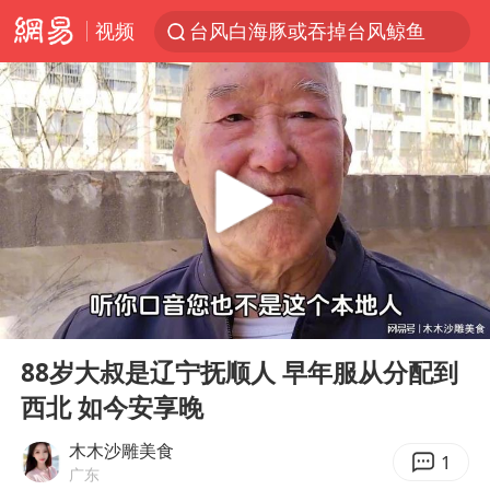
视频
佛得角门将亮相智利俱乐部主场
以“新”破局 首发经济点亮城市消费活力
中方回应是否在太平洋海底开采稀土
看守所辅警收受10万获刑1年
宇树科技发行价格150.80元/股
宇树科技王兴兴身家有望超200亿元
五粮液渠道价一箱上涨近百元
00:00
06:09
CIA被曝已秘密设立古巴工作组
Play
Ent
full
法国将禁止“未经同意的电话营销”
88岁大叔是辽宁抚顺人 早年服从分配到
西北 如今安享晚
吉林一“温度计大楼”读数爆表
贵州轮胎子公司获美国退税8136万
木木沙雕美食
1
广东