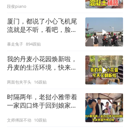
段俊piano
厦门，都说了小心飞机尾
流就是不听，看吧，脸都
打肿了
暴走兔子
894跟贴
我的丹麦小花园焕新啦，
丹麦的生活环境，快来打
卡！
两面包夹芋头
16跟贴
时隔两年，老挝小雅带着
一家四口终于回到娘家，
全家亲戚热情迎接
文师傅踩不动
10跟贴