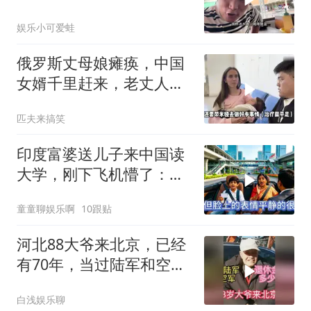
丈母娘梦想成真了！
娱乐小可爱蛙
俄罗斯丈母娘瘫痪，中国
女婿千里赶来，老丈人感
动不已!
匹夫来搞笑
印度富婆送儿子来中国读
大学，刚下飞机懵了：这
真是中国吗？
童童聊娱乐啊
10跟贴
河北88大爷来北京，已经
有70年，当过陆军和空
军，退休金多少
白浅娱乐聊