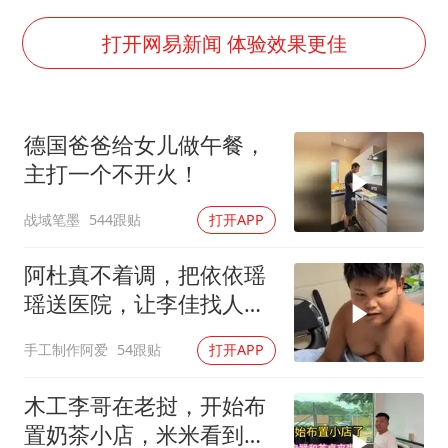
“深圳地面沉降致车辆损坏”不实
泰国一女公务员妆容引争议 本人回应
打开网易新闻 体验效果更佳
女子利用漏洞0元薅走3000多件家电
80后女柜员逆袭成4200亿银行副行长
德国爸爸给女儿做午餐，
27岁女子成组织卖淫集团主犯被通缉
主打一个不开火！
24小时不关空调 电费会更低吗
战域笔墨
544跟贴
打开APP
东方甄选被判赔偿江小白30万元
奋进开新局 实干挑大梁
阿杜真不着调，把依依瑶
瑶送医院，让李佳找人看
孩子吧！
手工制作阿爱
54跟贴
打开APP
木工李哥在老挝，开始布
置奶茶小店，米米看到会