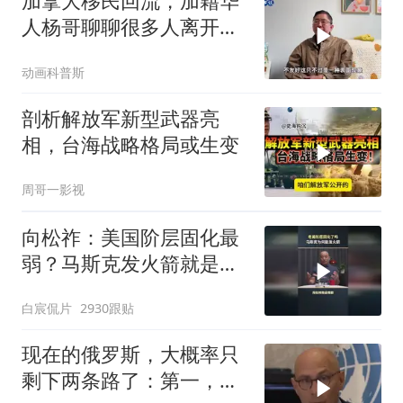
加拿大移民回流，加籍华
人杨哥聊聊很多人离开加
拿大的原因
动画科普斯
剖析解放军新型武器亮
相，台海战略格局或生变
周哥一影视
向松祚：美国阶层固化最
弱？马斯克发火箭就是答
案！
白宸侃片
2930跟贴
现在的俄罗斯，大概率只
剩下两条路了：第一，把