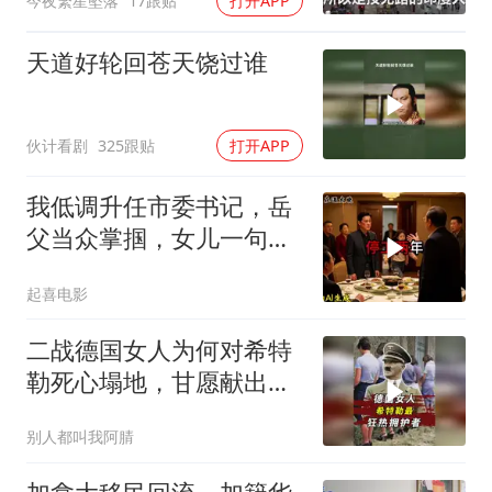
今夜繁星坠落
17跟贴
打开APP
天道好轮回苍天饶过谁
伙计看剧
325跟贴
打开APP
我低调升任市委书记，岳
父当众掌掴，女儿一句话
全家惊呆
起喜电影
二战德国女人为何对希特
勒死心塌地，甘愿献出一
切？
别人都叫我阿腈