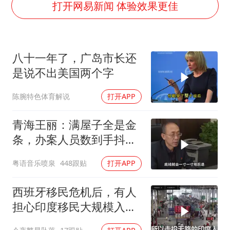
宇树王兴兴被问了360多个问题
打开网易新闻 体验效果更佳
全民健身事业高质量发展
上四休三，但降薪1000元，你接受吗？
八十一年了，广岛市长还
唐田赛前发布会上引用《孙子兵法》
是说不出美国两个字
台当局重金为“台独”织“皇帝新衣”
陈腕特色体育解说
打开APP
检测列车撞人致11死2伤 涉事单位被罚
商场现钱学森巨幅海报 负责人回应
青海王丽：满屋子全是金
乐享全民健身 共筑健康中国
条，办案人员数到手抖，
丈夫受不了提前离场
粤语音乐喷泉
448跟贴
打开APP
西班牙移民危机后，有人
担心印度移民大规模入侵
中国，这可能吗？