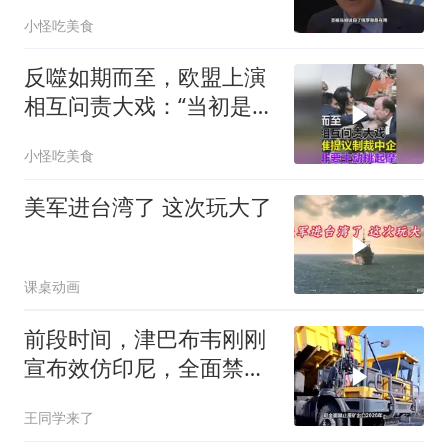
吞进去的地盘全部吐出来
小怪吃美食
反噬如期而至，欧盟上演
相互问责大戏：“当初是谁
提议制裁中企的？”
小怪吃美食
美军进台湾了 这次玩大了
课桌动画
前段时间，津巴布韦刚刚
宣布效仿印尼，全面禁止
原矿出口
王同学来了