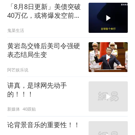
「8月8日更新」美债突破
40万亿，或将爆发空前金
融危机
鬼菜生活
黄岩岛交锋后美司令强硬
表态结局生变
阿芒娱乐说
讲真，是球网先动手
的！！！
新媒体
40跟贴
论背景音乐的重要性！！