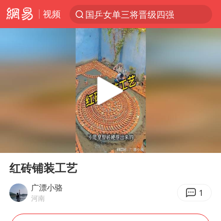
视频
国乒女单三将晋级四强
光影经济撬动暑期消费新蓝海
微信又有新功能，你可以“撤回”你的撤回了！
陈思诚零点晒照为佟丽娅庆生
新疆优化调整景区内自驾服务费
《欢迎来龙餐馆》口碑
情侣平潭拍日出坠崖1死1伤
00:00
00:18
白海豚将正面袭击贯穿浙江
Play
Ent
full
黄金牛市回来了吗
红砖铺装工艺
夏日经济乘“热”而上 消费市场向“新”而行
广漂小骆
1
河南
36岁男演员成景区NPC后人气爆棚