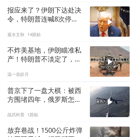
报应来了？伊朗下达处决
令，特朗普连喊8次停
手，海外资产遭清算
凝水文秋
14跟贴
不炸美基地，伊朗瞄准私
产！特朗普不淡定了，被
死死捏住七寸
温一壶皎月
普京下了一盘大棋：被西
方围堵四年，俄罗斯怎么
反倒打出了国运翻盘？
战武科普
1跟贴
放弃巷战！1500公斤炸弹