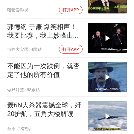
火库
猪猪爱影视
打开APP
郭德纲 于谦 爆笑相声！
我要比赛，我上妙峰山干
嘛去？你去拜一拜冠军老
市井大实话
4跟贴
打开APP
祖庙
不能因为一次跌倒，就否
定了他的所有价值
做只好猹
68跟贴
轰6N大杀器震撼全球，歼
20护航，五角大楼解读
至今
23跟贴