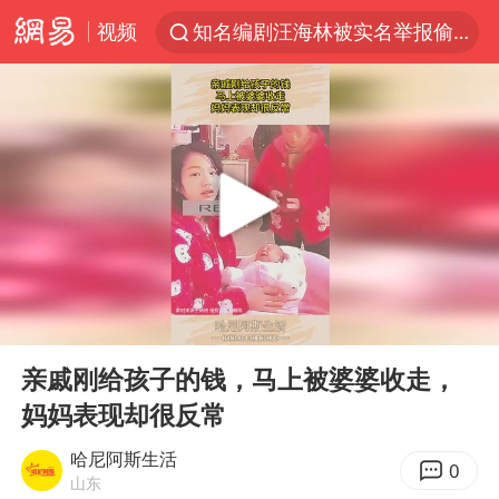
视频
知名编剧汪海林被实名举报偷税漏税
马斯克拒绝乌用星链打击俄境内目标
解锁各地夏日限定体验
金饰克价一夜涨回1300元
河南重大刑事案嫌疑人落网
峰哥 汪海林
西湖突现狂风暴雨 游客瞬间被浇透
00:00
00:10
富婆带资进组给自己硬加60多场吻戏
Play
Ent
full
视频丨中国东方电气集团原党组副书记、董事宋致远被查
亲戚刚给孩子的钱，马上被婆婆收走，
妈妈表现却很反常
梁家辉：到内地拍戏不是北上是回归
白海豚将正面袭击贯穿浙江
哈尼阿斯生活
0
山东