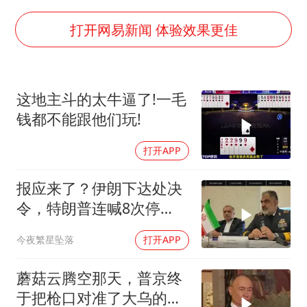
酒店回应车内过夜被收150元
“不怕六爷挂得多 就怕六爷挂一颗”
打开网易新闻 体验效果更佳
牛津大学一纸声明甩不了锅
新疆景区自驾服务费改为按车收费
这地主斗的太牛逼了!一毛
网传《披荆斩棘2026》名单
钱都不能跟他们玩!
女主硬加吻戏短剧已下架
打开APP
浙江台州《告全体市民书》
香港宏福苑火灾或由烟头引起
报应来了？伊朗下达处决
令，特朗普连喊8次停
人民的健康、体质、幸福一脉相承
手，海外资产遭清算
今夜繁星坠落
打开APP
蘑菇云腾空那天，普京终
于把枪口对准了大乌的军