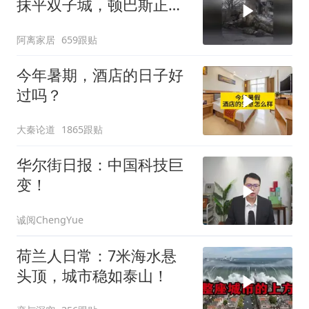
抹平双子城，顿巴斯正变
成一场拆城游戏
阿离家居
659跟贴
今年暑期，酒店的日子好
过吗？
大秦论道
1865跟贴
华尔街日报：中国科技巨
变！
诚阅ChengYue
荷兰人日常：7米海水悬
头顶，城市稳如泰山！