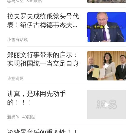
恋与深空
356跟贴
拉夫罗夫成统俄党头号代
表！绍伊古梅德韦杰夫双
双出局，普京这步棋你看
小雪有话说
懂了吗
郑丽文行事带来的启示：
实现祖国统一当立足自身
诗意鸢尾
讲真，是球网先动手
的！！！
新媒体
40跟贴
论背景音乐的重要性！！