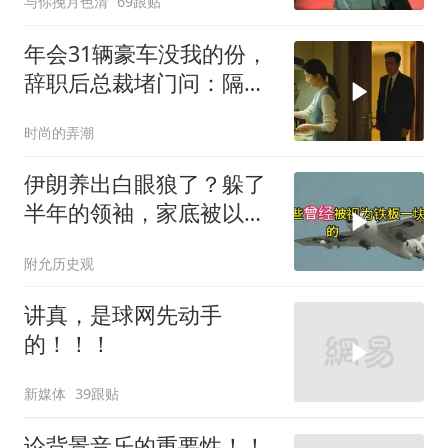
与你挽月色清
69跟贴
年会31辆豪车没我的份，
辞职后总裁堵门问：隔壁
楼你买的？
时尚的弄潮
伊朗养出白眼狼了？躲了
半年的领袖，家底被以色
列摸得一干二净
附允历史观
讲真，是球网先动手
的！！！
新媒体
39跟贴
论背景音乐的重要性！！