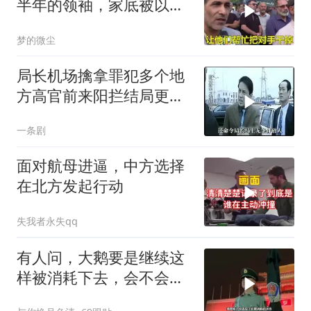
半年的领袖，家底被以色
列摸得一干二净
梦的微尘
局长机场擒拿罪犯多个地
方高官前来阳拦结局更引
出惊天警匪大战
一条剧
面对航母进逼，中方选择
在北方发起行动
失我者永失qq
有人问，大鹅要是继续这
样被消耗下去，会不会灭
亡？