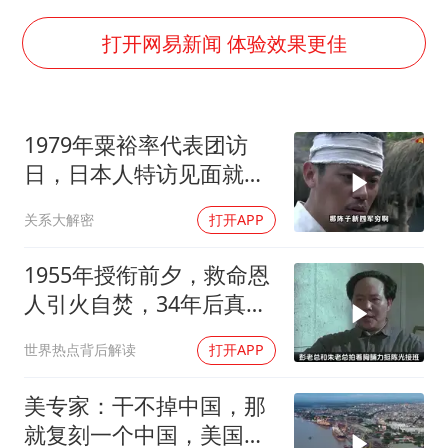
佛得角门将亮相智利俱乐部主场
首次证实！“胶球”存在
打开网易新闻 体验效果更佳
民警发现救助的拾荒老人是逃犯
中方回应是否在太平洋海底开采稀土
1979年粟裕率代表团访
27岁女子成组织卖淫集团主犯被通缉
日，日本人特访见面就喊
法国将禁止“未经同意的电话营销”
首长好
关系大解密
打开APP
奋进开新局 实干挑大梁
1955年授衔前夕，救命恩
人引火自焚，34年后真相
大白
世界热点背后解读
打开APP
美专家：干不掉中国，那
就复刻一个中国，美国看