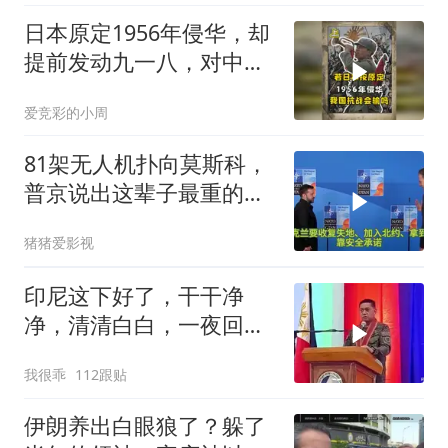
日本原定1956年侵华，却
提前发动九一八，对中国
是福是祸？
爱竞彩的小周
81架无人机扑向莫斯科，
普京说出这辈子最重的一
句话
猪猪爱影视
印尼这下好了，干干净
净，清清白白，一夜回到
了从前（3） (2)
我很乖
112跟贴
伊朗养出白眼狼了？躲了