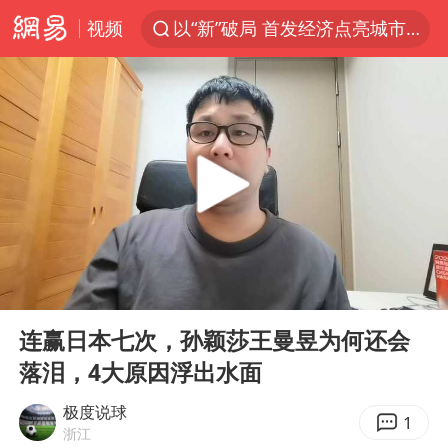
视频
以“新”破局 首发经济点亮城市消费活力
U17国足三战全胜
青海海西州茫崖市发生3.1级地震
我国编制完成新版全月地质图
台风白海豚登陆地点更新
巡查组提问 工作人员偷用手机查答案
看守所辅警收受10万获刑1年
00:00
05:01
多地要求领导干部带头休假
Play
Ent
full
台风白海豚进入48小时警戒线
连赢日本七次，孙颖莎王曼昱为何还会
落泪，4大原因浮出水面
宇树科技发行价格150.80元/股
外交部发言人就广岛核爆81周年等答记者问
极度说球
1
浙江