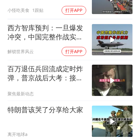
上了这两个国家
小怪吃美食
1跟贴
打开APP
西方智库预判：一旦爆发
冲突，中国完整作战实力
或将超出外界预期
解锁世界风云
打开APP
百万退伍兵回流成定时炸
弹，普京战后大考：接不
住就是历史重演
聚焦最新动态
特朗普该哭了分享给大家
离开地球a