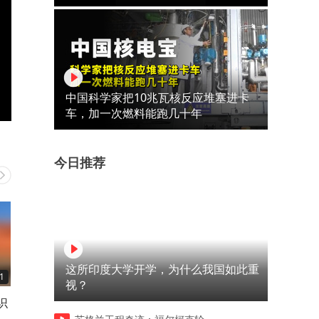
中国科学家把10兆瓦核反应堆塞进卡
车，加一次燃料能跑几十年
今日推荐
这所印度大学开学，为什么我国如此重
1
00:31
00:19
视？
识
为什么要往海里扔巨大的石
山体滑坡之后
头？