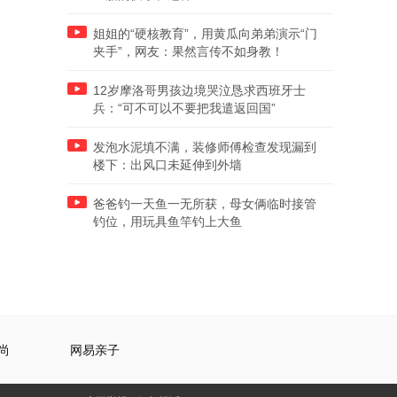
姐姐的“硬核教育”，用黄瓜向弟弟演示“门
夹手”，网友：果然言传不如身教！
12岁摩洛哥男孩边境哭泣恳求西班牙士
兵：“可不可以不要把我遣返回国”
发泡水泥填不满，装修师傅检查发现漏到
楼下：出风口未延伸到外墙
爸爸钓一天鱼一无所获，母女俩临时接管
钓位，用玩具鱼竿钓上大鱼
尚
网易亲子