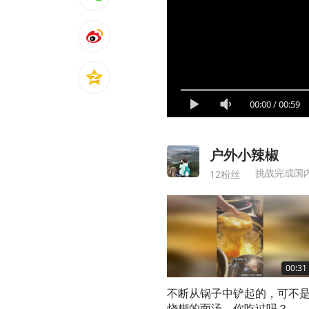
00:00
/
00:59
户外小辣椒
挑战完成国
12粉丝
00:31
不断从锅子中铲起的，可不
烧糊的面汤，你吃过吗？