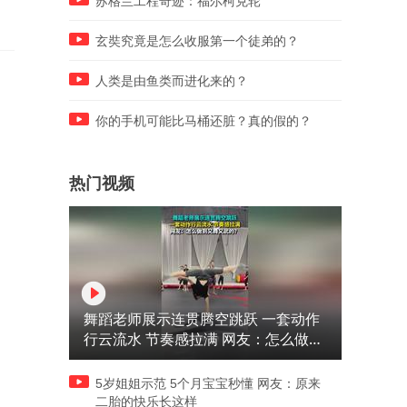
苏格兰工程奇迹：福尔柯克轮
玄奘究竟是怎么收服第一个徒弟的？
人类是由鱼类而进化来的？
你的手机可能比马桶还脏？真的假的？
热门视频
舞蹈老师展示连贯腾空跳跃 一套动作
行云流水 节奏感拉满 网友：怎么做到
又舞又武的？
5岁姐姐示范 5个月宝宝秒懂 网友：原来
二胎的快乐长这样