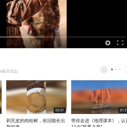
内名川大山
00:31
01:5
是
剥完皮的肉桂树，依旧能长出
带你走进《地理课本》，认
新的来
11个“世界之最”