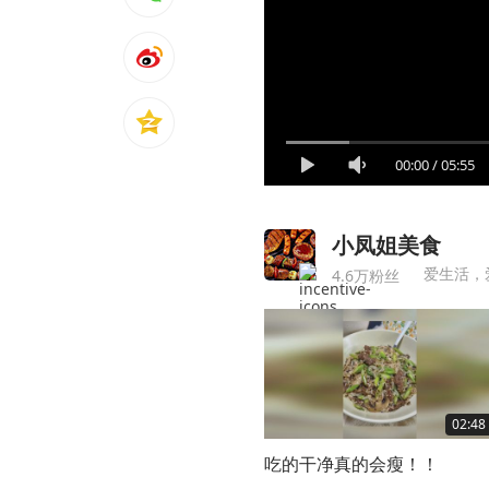
00:00
/
05:55
小凤姐美食
爱生活，
4.6万粉丝
02:48
吃的干净真的会瘦！！