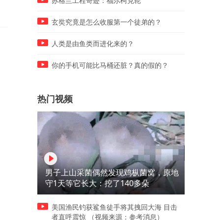
苏格兰工程奇迹：福尔柯克轮
玄奘究竟是怎么收服第一个徒弟的？
人类是由鱼类而进化来的？
你的手机可能比马桶还脏？真的假的？
热门视频
男子上山采菌偶然发现鸡枞菌窝，原地
守1天等它长大：挖了140多朵
美国渔民钓获鲨鱼徒手将其拽回大海 目击
者直呼震惊 （视频来源：参考消息）