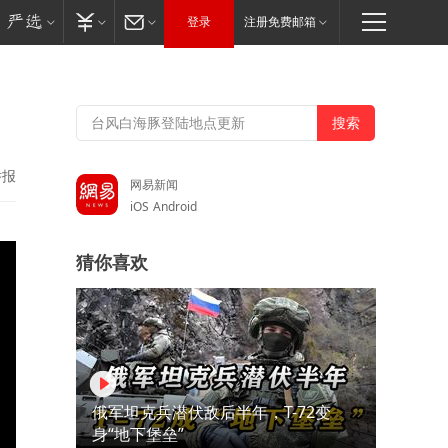
登录
注册免费邮箱
举报
网易新闻
iOS
Android
猜你喜欢
俄军坦克兵潜伏敌后半年，T-72变
身“地下堡垒”