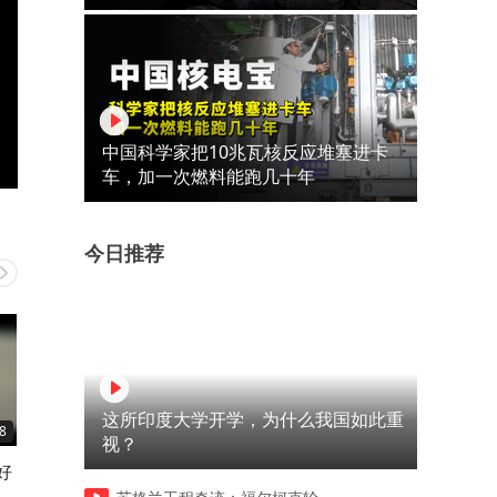
中国科学家把10兆瓦核反应堆塞进卡
车，加一次燃料能跑几十年
今日推荐
这所印度大学开学，为什么我国如此重
8
02:59
02:43
视？
好
讲真的！这个真的巨掉秤有好
有手就会的空气炸锅手抓饼
吃啊！！
法！！