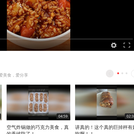
爱美食，爱分享
04:59
02:3
空气炸锅做的巧克力美食，真
讲真的！这个真的巨掉秤有
的香破防了！
吃啊！！