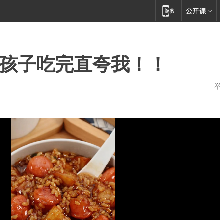
…孩子吃完直夸我！！