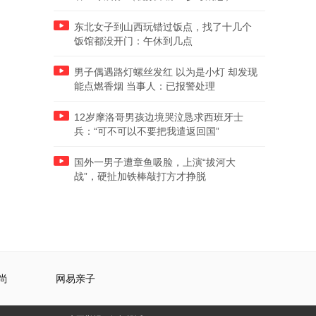
东北女子到山西玩错过饭点，找了十几个
饭馆都没开门：午休到几点
男子偶遇路灯螺丝发红 以为是小灯 却发现
能点燃香烟 当事人：已报警处理
12岁摩洛哥男孩边境哭泣恳求西班牙士
兵：“可不可以不要把我遣返回国”
国外一男子遭章鱼吸脸，上演“拔河大
战”，硬扯加铁棒敲打方才挣脱
尚
网易亲子