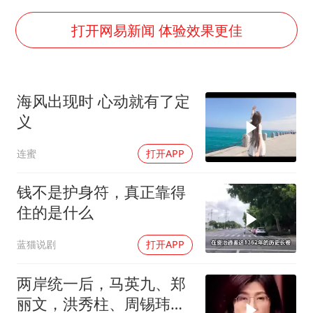
酒店回应车内过夜被收150元
杭州全市有序停课
打开网易新闻 体验效果更佳
商场现钱学森巨幅海报 负责人回应
36岁男演员成景区NPC后人气爆棚
海风出现时 心动就有了定
“不怕六爷挂得多 就怕六爷挂一颗”
义
微信又有新功能，你可以“撤回”你的撤回了！
连蜜
打开APP
乐享全民健身 共筑健康中国
钱不是护身符，真正靠得
住的是什么
蓝猫说剧
打开APP
两岸统一后，马英九、郑
丽文，洪秀柱、周锡玮谁