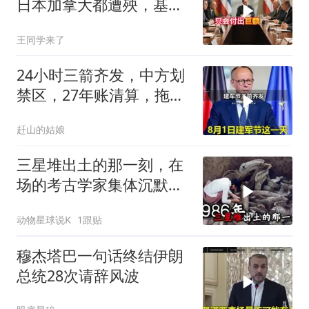
日本加拿大都遭殃，基辛
格临终遗言真应验了
王同学来了
24小时三箭齐发，中方划
禁区，27年账清算，拖船
问题公开
赶山的姑娘
三星堆出土的那一刻，在
场的考古学家集体沉默
了，颠覆所有人的认知
动物星球说K
1跟贴
穆杰塔巴一句话终结伊朗
总统28次请辞风波