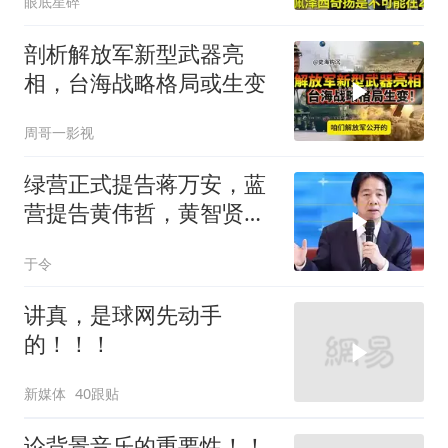
眼底星碎
剖析解放军新型武器亮
相，台海战略格局或生变
周哥一影视
绿营正式提告蒋万安，蓝
营提告黄伟哲，黄智贤不
装了？
于令
讲真，是球网先动手
的！！！
新媒体
40跟贴
论背景音乐的重要性！！