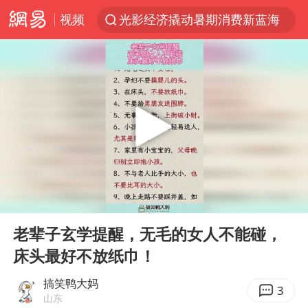
视频
光影经济撬动暑期消费新蓝海
马克·艾伦退出斯诺克中国公开赛
新疆优化调整景区内自驾服务费
上四休三，但降薪1000元，你接受吗？
央视新主播李秋莹孙亚鹏亮相
情侣平潭拍日出坠崖1死1伤
老挝国会主席赛宋蓬逝世
00:00
00:11
黄金牛市回来了吗
Play
Ent
full
《欢迎来龙餐馆》口碑
老辈子玄学提醒，无毛的女人不能碰，
床头最好不放纸巾！
茅台部分直营店飞天茅台提价
白海豚将正面袭击贯穿浙江
搞笑鸭大妈
3
山东