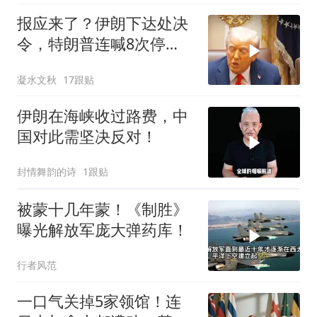
报应来了？伊朗下达处决
令，特朗普连喊8次停
手，海外资产遭清算
凝水文秋
17跟贴
伊朗在海峡收过路费，中
国对此需坚决反对！
封情舞韵的诗
1跟贴
被蒙十几年蒙！《制胜》
曝光解放军庞大弹药库！
行者风范
一口气关掉5家领馆！连