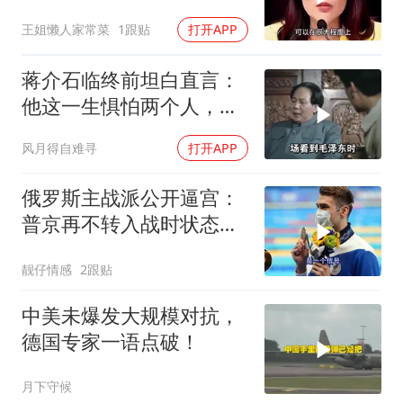
宜任行政长官
王姐懒人家常菜
1跟贴
打开APP
蒋介石临终前坦白直言：
他这一生惧怕两个人，却
只敬佩一个人！
风月得自难寻
打开APP
俄罗斯主战派公开逼宫：
普京再不转入战时状态，
我们就自己动手
靓仔情感
2跟贴
中美未爆发大规模对抗，
德国专家一语点破！
月下守候