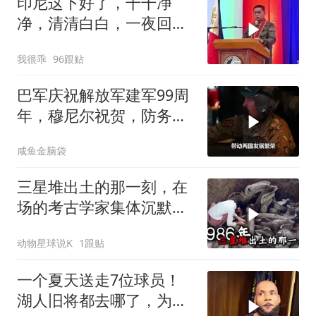
印尼这下好了，干干净
净，清清白白，一夜回到
了从前（3） (2)
我很乖
96跟贴
巴军庆祝解放军建军99周
年，穆尼尔祝贺，防务合
作再升级
咸鱼金脑袋
三星堆出土的那一刻，在
场的考古学家集体沉默
了，颠覆所有人的认知
动物星球说K
1跟贴
一个夏天送走7位球员！
湖人旧将都去哪了，为何