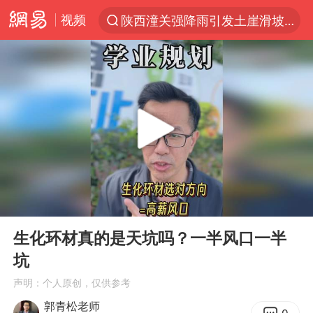
视频
陕西潼关强降雨引发土崖滑坡1人失联
探寻“技能+”促就业创业新路
台风“白海豚”影响中国已成定局
郑国霖回应去景区上班被保安拦下
维持强台风级！白海豚直奔华东沿海
印度暴发金迪普拉病毒
41岁女子为鼓励女儿考上985研究生
00:00
02:44
80后女柜员获聘4200亿银行副行长
Play
Ent
full
24小时不关空调 电费反而更低？
生化环材真的是天坑吗？一半风口一半
坑
“梅姨”已是老年人 死刑或适用受限
声明：个人原创，仅供参考
“事业单位招聘不是人情买卖”
郭青松老师