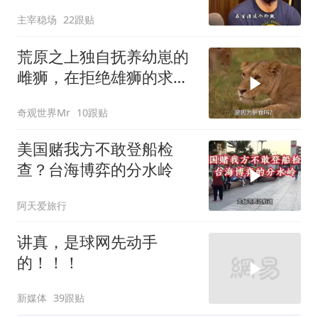
合同越签越小？
主宰稳场
22跟贴
荒原之上独自抚养幼崽的
雌狮，在拒绝雄狮的求偶
时，竟然被用饥饿来报复
奇观世界Mr
10跟贴
美国赌我方不敢登船检
查？台海博弈的分水岭
阿天爱旅行
讲真，是球网先动手
的！！！
新媒体
39跟贴