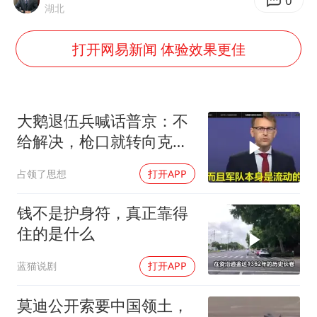
美国退回1000亿美元关税
0
湖北
你常吃的兰州拉面要改名了
打开网易新闻 体验效果更佳
河南试行周五下午弹性离岗
南大数院院长疑辞职信里写不想干了
小伙靠AI减肥 45天瘦40斤进了ICU
大鹅退伍兵喊话普京：不
李亚鹏向地铁吐血女孩捐99999元
给解决，枪口就转向克里
姆林宫！
新华社权威快报|我国编制完成新版全月地质图
占领了思想
打开APP
总书记关心百姓身边这些民生大事
钱不是护身符，真正靠得
住的是什么
蓝猫说剧
打开APP
莫迪公开索要中国领土，