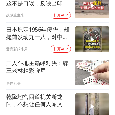
这不是口误，反映出印度
内政危机的总爆发
残梦重生来
打开APP
日本原定1956年侵华，却
提前发动九一八，对中国
是福是祸？
爱竞彩的小周
打开APP
三人斗地主巅峰对决：牌
王老林精彩牌局
房产衫哥
乾隆地宫四道机关断龙
闸，不想让任何人闯入地
宫！