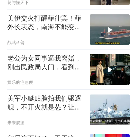
萌与懂天下
美伊交火打醒菲律宾！菲
外长表态，南海不能变成
第二个霍尔木兹
战武科普
老公为女同事逼我离婚，
刚出民政局大门，看到我
上了省长爸爸的专车
娱乐的宅急便
美军小艇贴脸拍我们驱逐
舰，不开火就是怂？让印
度来教你怎么丢人
未来展望