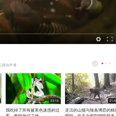
公路创作者
03:14
01:4
最
我吃掉了所有被美色迷惑的过
灵活的山猫与辣条博弈的精
客，唯独放过了他
瞬间，你不会想到猫吃辣条