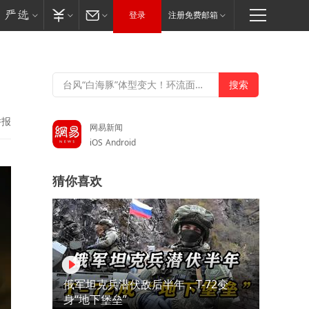
登录
注册免费邮箱
举报
网易新闻
iOS
Android
猜你喜欢
俄军坦克兵潜伏敌后半年，T-72变
身“地下堡垒”