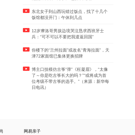
东北女子到山西玩错过饭点，找了十几个
饭馆都没开门：午休到几点
12岁摩洛哥男孩边境哭泣恳求西班牙士
兵：“可不可以不要把我遣返回国”
你楼下的“兰州拉面”或改名“青海拉面”，天
津72家面馆已集体更换招牌
博主口技模仿古筝“弹”《枉凝眉》，“太像
了～你是吃古筝长大的吗？”“或将成为首
位考级不带古筝的选手。”（来源：新华每
日电讯）
尚
网易亲子