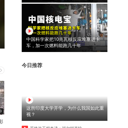
中国科学家把10兆瓦核反应堆塞进卡
车，加一次燃料能跑几十年
今日推荐
这所印度大学开学，为什么我国如此重
0
02:46
07:26
视？
彩
最残酷的狼族法则！血亲不容
别去招惹守护孩子的野兽，
如
分享权力与繁育权，忤逆幼狼
算丛林之王也只能仓皇逃走