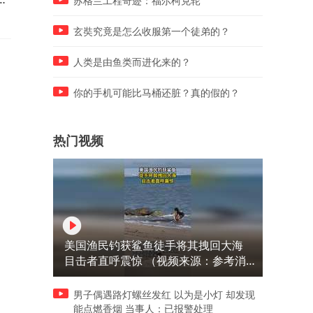
苏格兰工程奇迹：福尔柯克轮
屡教不改，最终被亲生父亲打
成重伤
玄奘究竟是怎么收服第一个徒弟的？
人类是由鱼类而进化来的？
你的手机可能比马桶还脏？真的假的？
热门视频
美国渔民钓获鲨鱼徒手将其拽回大海
目击者直呼震惊 （视频来源：参考消
息）
男子偶遇路灯螺丝发红 以为是小灯 却发现
能点燃香烟 当事人：已报警处理