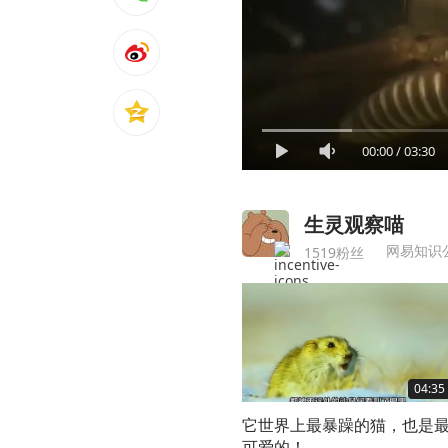
00:00
/
03:30
生灵观察喵
网易知识
1519粉丝
04:35
它世界上最暴躁的猫，也是
可爱的！