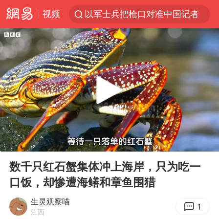
视频
以军士兵把枪口对准中国记者
WTT横滨冠军赛女单四强国乒占三席
方桃子代言广告视频已下架
浙江省发出今年第2号指挥长令
央视新主播李秋莹孙亚鹏亮相
白海豚登陆前还将加强
情侣在平潭拍日出时坠崖致一死一伤
00:00
03:00
娜扎称眼睛恢复情况不太妙
Play
Ent
full
河南刑案嫌犯被抓 逃窜时伤害多人
数千只红石蟹集体冲上海岸，只为吃一
口饭，却惨遭海鳝和章鱼围猎
选专业别因“热门”窄化“热爱”
三警齐发！多地10级以上雷暴大风
生灵观察喵
1
江西