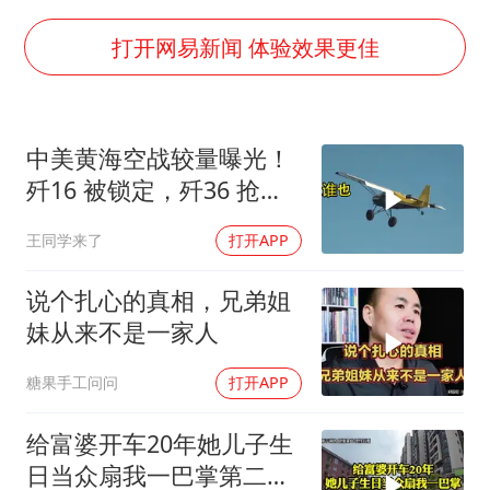
车企回归实体按键
上半年国内手机销量TOP30出炉
打开网易新闻 体验效果更佳
中国代表队首次参加国际核科学奥赛 获一金三银
夏日经济乘“热”而上 消费市场向“新”而行
中美黄海空战较量曝光！
乐享全民健身 共筑健康中国
歼16 被锁定，歼36 抢先
首飞，川普梦碎
王同学来了
打开APP
说个扎心的真相，兄弟姐
妹从来不是一家人
糖果手工问问
打开APP
给富婆开车20年她儿子生
日当众扇我一巴掌第二天