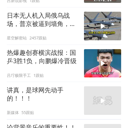
吕新说影视
1跟贴
日本无人机入局俄乌战
场，普京被逼到墙角，这
场仗只剩下死战一条路
星空解密站
2457跟贴
热爆趣创赛横滨战报：国
乒3胜1负，向鹏爆冷晋级
吕坾极限手工
1跟贴
讲真，是球网先动手
的！！！
新媒体
55跟贴
论背景音乐的重要性！！