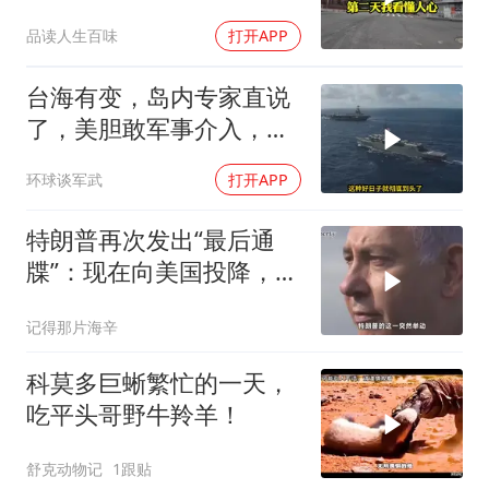
我看懂人心
品读人生百味
打开APP
台海有变，岛内专家直说
了，美胆敢军事介入，战
场将推到美家门口
环球谈军武
打开APP
特朗普再次发出“最后通
牒”：现在向美国投降，是
伊朗最后的机会
记得那片海辛
科莫多巨蜥繁忙的一天，
吃平头哥野牛羚羊！
舒克动物记
1跟贴