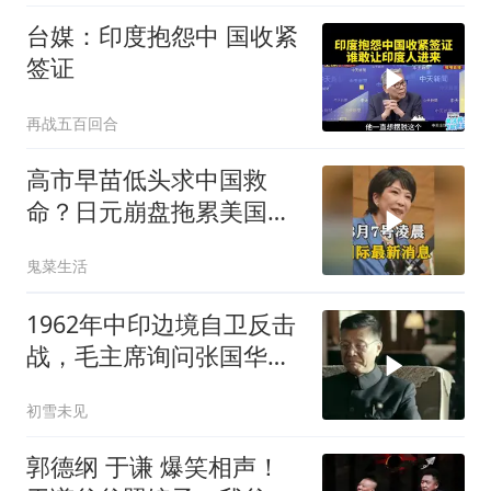
台媒：印度抱怨中 国收紧
签证
再战五百回合
高市早苗低头求中国救
命？日元崩盘拖累美国下
水！川普也坐不住了
鬼菜生活
1962年中印边境自卫反击
战，毛主席询问张国华能
否获胜
初雪未见
郭德纲 于谦 爆笑相声！