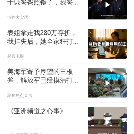
于谦爸爸照镜子，我爸爸
东方不败呀，两口子长反
市井大实话
了
表姐拿走我280万存折，
我挂失后，她全家狂打
200个电话
起喜电影
美海军寄予厚望的三板
斧，解放军已经摸清打
法，海空一体联手接下
聚焦热点直击
《亚洲频道之心事》