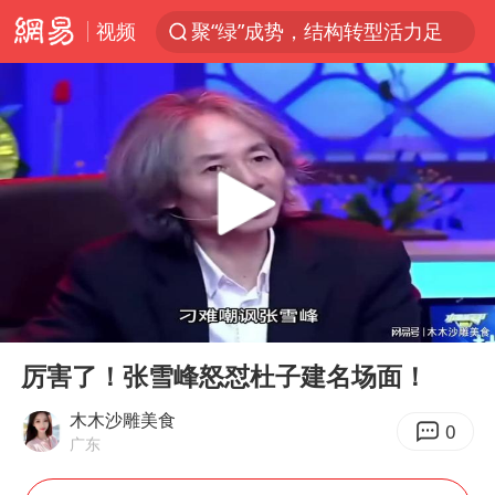
视频
聚“绿”成势，结构转型活力足
台风白海豚可能在浙闽沿海登陆
女子利用漏洞0元薅走3000多件家电
台风白海豚影响中国已成定局
80后女柜员逆袭成4200亿银行副行长
金饰克价大幅跳涨
狄龙7300万提前续约值不值
00:00
02:00
多地要求领导干部带头休假
Play
Ent
full
24小时不关空调 电费会更低吗
厉害了！张雪峰怒怼杜子建名场面！
龚宝冬烈士安葬仪式举行
木木沙雕美食
0
广东
浙江舟山21条水上客运航线停航