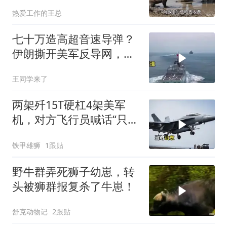
对？
热爱工作的王总
七十万造高超音速导弹？
伊朗撕开美军反导网，炸
出中国工业底牌
王同学来了
两架歼15T硬杠4架美军
机，对方飞行员喊话“只想
回家”，被一句话怼到沉默
铁甲雄狮
1跟贴
野牛群弄死狮子幼崽，转
头被狮群报复杀了牛崽！
舒克动物记
2跟贴