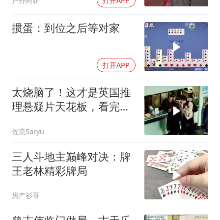
户外阿崭
打开APP
掼蛋：到位之后等对家
打开APP
太烧脑了！这才是英国推
理悬疑片天花板，看完才
分得清谁是凶手！
佐流Saryu
三人斗地主巅峰对决：牌
王老林精彩牌局
房产衫哥