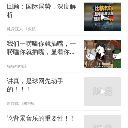
回顾：国际局势，深度解
析
健身狂人
1跟贴
我们一唠嗑你就插嘴，一
唠嗑你就插嘴，显着你
了？
猫猫狗狗汪
讲真，是球网先动手
的！！！
新媒体
39跟贴
论背景音乐的重要性！！