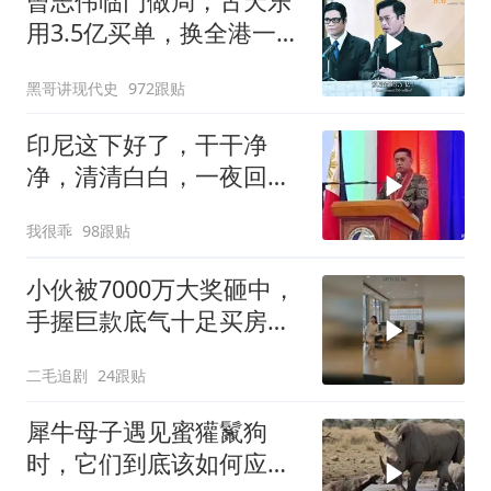
曾志伟临门做局，古天乐
用3.5亿买单，换全港一声
佩服！
黑哥讲现代史
972跟贴
印尼这下好了，干干净
净，清清白白，一夜回到
了从前（3） (2)
我很乖
98跟贴
小伙被7000万大奖砸中，
手握巨款底气十足买房不
问价！
二毛追剧
24跟贴
犀牛母子遇见蜜獾鬣狗
时，它们到底该如何应