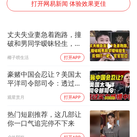
中央气象台发布台风黄色预警
打开网易新闻 体验效果更佳
“梅姨”准确年龄仍未知
新华社权威快报|我国编制完成新版全月地质图
丈夫失业妻急着跑路，撞
今年4位周星驰电影配角去世
破和男同学暧昧轻生，反
号召领导带头休假 是大家不想休吗
倒打一耙官官怒怼
椰子唠生活
打开APP
中国五箭齐发反制美国
中国经济展现强大韧性和活力
豪赌中国会忍让？美国太
平洋司令部司令：透过实
力威慑中国
观星赏月
打开APP
热门短剧推荐，这几部让
你一口气追完停不下来