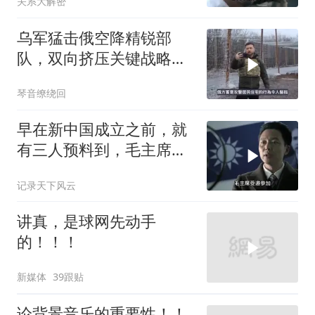
关系大解密
乌军猛击俄空降精锐部
队，双向挤压关键战略支
点
琴音缭绕回
早在新中国成立之前，就
有三人预料到，毛主席会
成为新中国领袖
记录天下风云
讲真，是球网先动手
的！！！
新媒体
39跟贴
论背景音乐的重要性！！