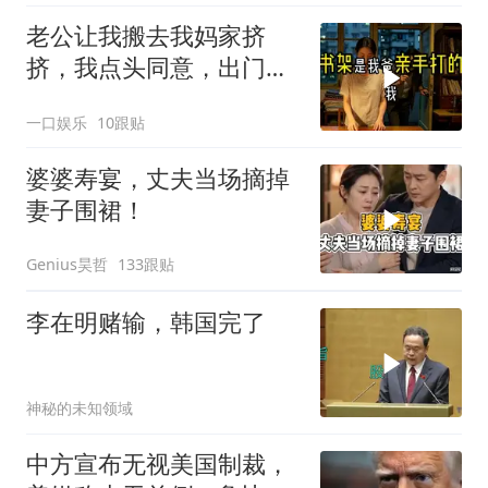
老公让我搬去我妈家挤
挤，我点头同意，出门时
顺手带走了3本房产证和2
一口娱乐
10跟贴
把车钥匙
婆婆寿宴，丈夫当场摘掉
妻子围裙！
Genius昊哲
133跟贴
李在明赌输，韩国完了
神秘的未知领域
中方宣布无视美国制裁，