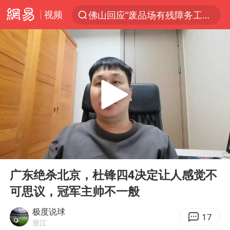
视频
佛山回应“废品场有残障务工人员”
服务提质，内需扩容有保障
李亚鹏向地铁吐血女孩捐99999元
美股收盘：道指再创历史新高
为鼓励女儿 41岁妈妈考上985研究生
余承东口误将24999元电脑报成2499
人贩子“梅姨”真实姓名曝光
00:00
05:29
香港乐坛著名填词人黎彼得去世
Play
Ent
full
被一条街帮助的“煎饼叔叔”去世
广东绝杀北京，杜锋四4决定让人感觉不
可思议，冠军主帅不一般
公职人员回应被举报在学校开餐厅超市
“老头乐”悬挂“蒙H好几个8”上路
极度说球
17
浙江