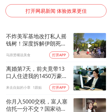
河南：领导干部要带头休假
13岁少年白天写作业晚上夜市炒粉
打开网易新闻 体验效果更佳
反制美国！中方公布5项措施
媒体谈法院认为“老登”属年龄贬损
不炸美军基地改打私人摇
长安航空通报旅客所带充电宝自燃：航班备降武汉，无人员受伤
钱树！深度拆解伊朗死掐
“中国游”持续带火“中国购”
特朗普七寸的生死局，这
马蹄烫嘴说美食
打开APP
招到底有多绝？
你常吃的兰州拉面要改名了
坚持党全面领导和党中央集中统一领导
离婚第7天，前夫竟带13
口人住进我的1450万豪
宅，一开门全傻眼
来去自如的小章
1跟贴
打开APP
你月入5000交税，富人塞
信托一分不交？国家动手