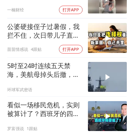
了
一楠财经
打开APP
公婆硬接侄子过暑假，我
拦不住，次日带儿子直飞
普吉岛，婆婆傻眼
苗苗情感说
4跟贴
打开APP
5时至24时连续五天禁
海，美航母掉头后撤，黄
岩岛大局已定
环球军武密语
看似一场移民危机，实则
被算计了？西班牙的四个
举动，让美国记恨
罗富强说
1跟贴