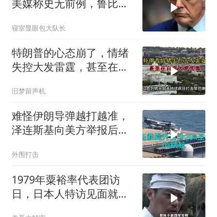
美媒称史无前例，鲁比
奥：或追加二次制裁
寝室显眼包大队长
特朗普的心态崩了，情绪
失控大发雷霆，甚至在白
宫大声咒骂
旧梦留声机
难怪伊朗导弹越打越准，
泽连斯基向美方举报后，
特朗普宣布不打了
外围打击
1979年粟裕率代表团访
日，日本人特访见面就喊
首长好