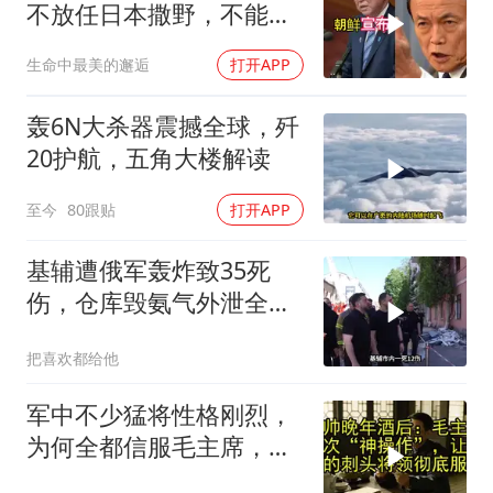
不放任日本撒野，不能让
人类再遭灾祸
生命中最美的邂逅
打开APP
轰6N大杀器震撼全球，歼
20护航，五角大楼解读
至今
80跟贴
打开APP
基辅遭俄军轰炸致35死
伤，仓库毁氨气外泄全城
警报
把喜欢都给他
军中不少猛将性格刚烈，
为何全都信服毛主席，这
份大智慧值得感悟