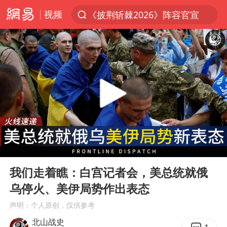
视频
《披荆斩棘2026》阵容官宣
上半年我国经营主体结构持续优化
俄称边境州遭乌大规模袭击已致13伤
杭州机场已取消航班388架次
于东来回应胖东来近25年老店年底关闭
浙江省委书记：该停下的坚决停下来
中国籍豪华游艇富商之子在泰国被杀
00:00
02:00
白海豚北上或致京津冀暴雨
Play
Ent
full
美将每月供乌爱国者拦截导弹
我们走着瞧：白宫记者会，美总统就俄
乌停火、美伊局势作出表态
国足U17与阿森纳决赛取消 并列冠军
声明：个人原创，仅供参考
10余省份将出现强风雨 局地特大暴雨
北山战史