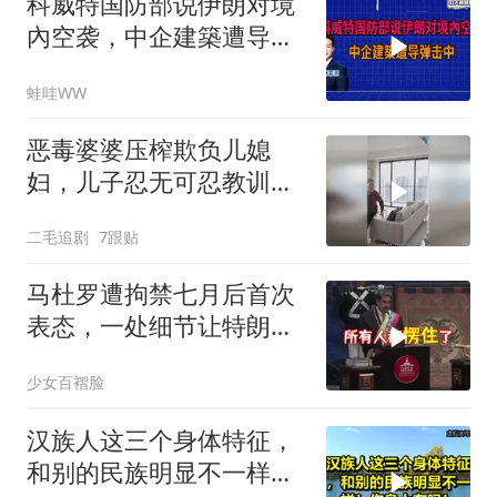
科威特国防部说伊朗对境
內空袭，中企建築遭导弹
击中｜介文汲.谢寒冰.张
蛙哇WW
延廷｜辣晚报20260806
恶毒婆婆压榨欺负儿媳
妇，儿子忍无可忍教训母
亲！
二毛追剧
7跟贴
马杜罗遭拘禁七月后首次
表态，一处细节让特朗普
陷于被动
少女百褶脸
汉族人这三个身体特征，
和别的民族明显不一样！