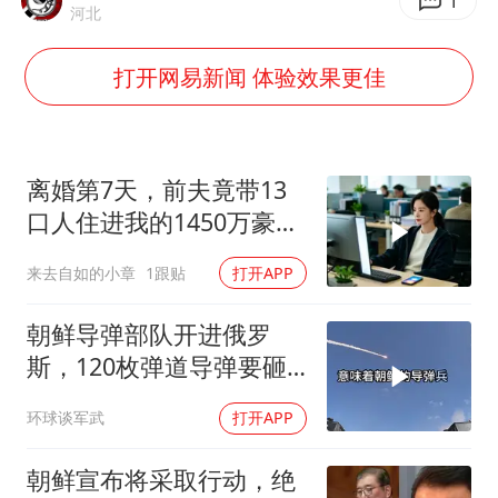
世界第1特鲁姆普斯诺克中国赛一轮游
1
河北
新疆一婚礼线上邀请引热议
打开网易新闻 体验效果更佳
《龙餐馆》 冲奖
上门女婿出轨女邻居多年被判重婚罪
构建更高水平的全民健身公共服务体系
离婚第7天，前夫竟带13
韩军前线部队连曝丑闻
口人住进我的1450万豪
宅，一开门全傻眼
云南一男子胃中取出180颗铁钉
来去自如的小章
1跟贴
打开APP
奋力开创中国式现代化建设新局面
朝鲜导弹部队开进俄罗
斯，120枚弹道导弹要砸
向乌克兰
环球谈军武
打开APP
朝鲜宣布将采取行动，绝