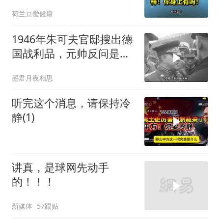
你身上有吗！
荷兰豆爱健康
1946年朱可夫官邸搜出德
国战利品，元帅反问是否
需辞职
墨君月夜相思
听完这个消息，请保持冷
静(1)
讲真，是球网先动手
的！！！
新媒体
57跟贴