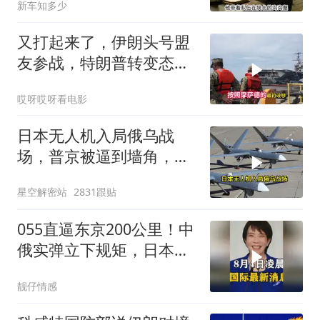
新车知多少
又打起来了，伊朗头号盟
友参战，特朗普转变态
度，英法德俄选边站
哎呀哎呀看电影
日本无人机入局俄乌战
场，普京被逼到墙角，这
场仗只剩下死战一条路
星空解密站
2831跟贴
055直逼东京200公里！中
俄实弹立下规矩，日本除
了拍照根本不敢动
靓仔情感