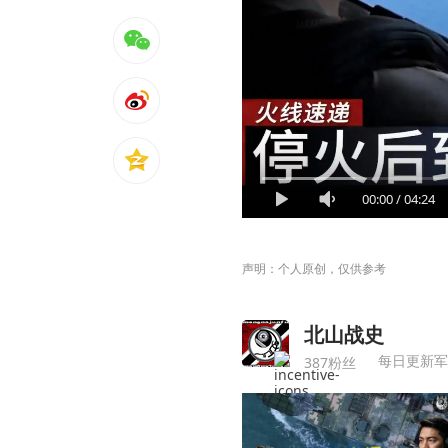
00:00
/
04:24
声明：个人原创，仅供参考
北山战史
每日更新军
387粉丝