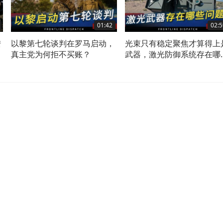
01:42
02:5
陆
以黎第七轮谈判在罗马启动，
光束只有稳定聚焦才算得上
真主党为何拒不买账？
武器，激光防御系统存在哪
问题？