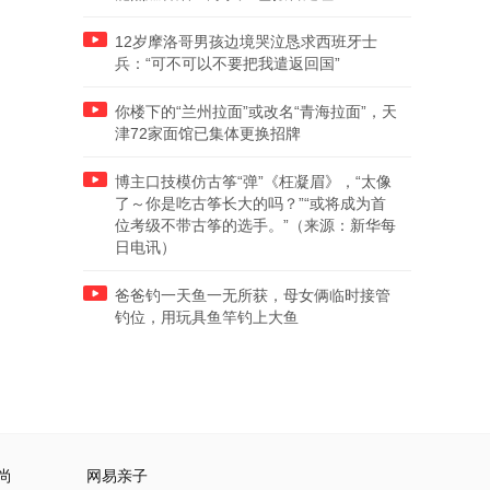
12岁摩洛哥男孩边境哭泣恳求西班牙士
兵：“可不可以不要把我遣返回国”
你楼下的“兰州拉面”或改名“青海拉面”，天
津72家面馆已集体更换招牌
博主口技模仿古筝“弹”《枉凝眉》，“太像
了～你是吃古筝长大的吗？”“或将成为首
位考级不带古筝的选手。”（来源：新华每
日电讯）
爸爸钓一天鱼一无所获，母女俩临时接管
钓位，用玩具鱼竿钓上大鱼
尚
网易亲子