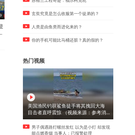
苏格兰工程奇迹：福尔柯克轮
玄奘究竟是怎么收服第一个徒弟的？
9
03:06
02:39
是
淘汰率高达77%，2026年如何
大韩航空与Archer公司合作
人类是由鱼类而进化来的？
些
成为一名绿色贝雷帽？
研发军用电动垂直起降飞行
器！
你的手机可能比马桶还脏？真的假的？
热门视频
美国渔民钓获鲨鱼徒手将其拽回大海
目击者直呼震惊 （视频来源：参考消
息）
男子偶遇路灯螺丝发红 以为是小灯 却发现
能点燃香烟 当事人：已报警处理