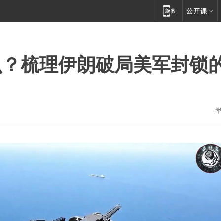
么？梳理伊朗破局美军封锁