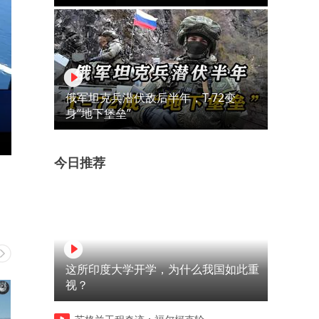
俄军坦克兵潜伏敌后半年，T-72变
身“地下堡垒”
今日推荐
这所印度大学开学，为什么我国如此重
视？