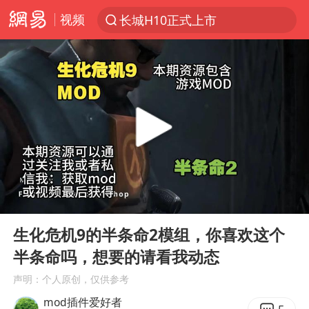
视频
长城H10正式上市
探寻“技能+”促就业创业新路
维持强台风级！白海豚直奔华东沿海
印度暴发金迪普拉病毒
41岁女子为鼓励女儿考上985研究生
24小时不关空调 电费反而更低？
美国退回1000亿美元关税
00:00
05:15
“事业单位招聘不是人情买卖”
Play
Ent
full
河南试行周五下午弹性离岗
生化危机9的半条命2模组，你喜欢这个
半条命吗，想要的请看我动态
李亚鹏向地铁吐血女孩捐99999元
声明：个人原创，仅供参考
新华社权威快报|我国编制完成新版全月地质图
mod插件爱好者