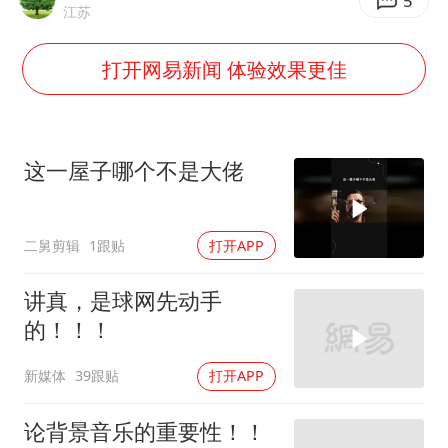
山东财大教授刘海明逝世 终年38岁
5
江苏
“银行午休1.5小时”留个窗口行不行
打开网易新闻 体验效果更佳
要给全体职工“应休尽休”的底气
如何把百年大党建设得更加坚强有力
80后女柜员逆袭成4200亿银行副行长
这一屋子哪个不是大佬
余承东口误将24999元电脑报成2499
小伙靠AI减肥 45天瘦40斤进了ICU
二舅剪辑
1跟贴
打开APP
总书记关心百姓身边这些民生大事
讲真，是球网先动手
的！！！
新媒体
39跟贴
打开APP
论背景音乐的重要性！！