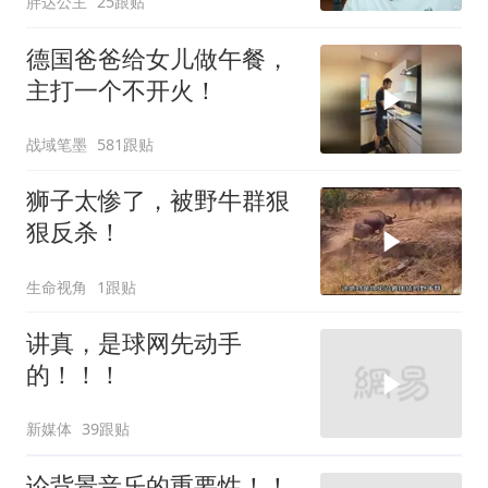
胖达公主
25跟贴
德国爸爸给女儿做午餐，
主打一个不开火！
战域笔墨
581跟贴
狮子太惨了，被野牛群狠
狠反杀！
生命视角
1跟贴
讲真，是球网先动手
的！！！
新媒体
39跟贴
论背景音乐的重要性！！