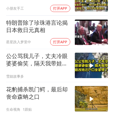
却不知我调包！
小朋友手工
打开APP
特朗普除了珍珠港言论揭
日本救日元真相
星星跌入梦里中
打开APP
公公骂我儿子，丈夫冷眼
婆婆偷笑，隔天我带娃改
姓迁户口全家懵了！
雪姐故事多
花豹捕杀凯门鳄，最后却
丧命森蚺之口
生命视角
1跟贴