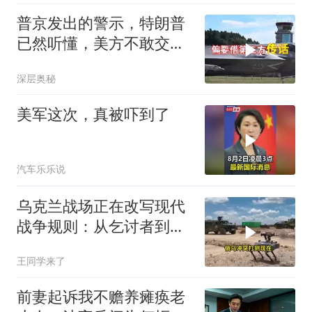
普京发出的警示，特朗普
已然听懂，美方不敢交出
乌方最需之物
深层奥秘
美军这次，真被吓到了
汽车乐乐说
乌克兰战场正在改写现代
战争规则：从乞讨者到无
人机老师
王同学来了
前妻起诉我不赡养瘫痪老