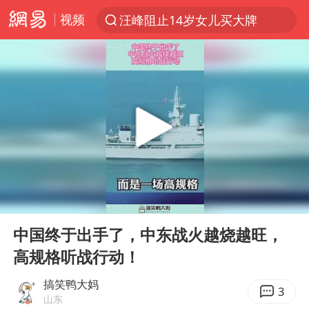
汪峰阻止14岁女儿买大牌
视频
夜幕落下 运动上场
朱雨玲晋级WTT横滨冠军赛女单八强
27岁女子组织卖淫集团被悬赏通缉
美国将对多晶硅衍生品加征15%关税
官方通报教师招聘笔试前13名被淘汰
泰国校园枪击案死亡人数升至7人
女孩摆摊卖菌子时收到北大通知书
00:00
00:15
Play
Ent
改名后的“青海拉面”店
full
中国终于出手了，中东战火越烧越旺，
女子开一天一夜空调后二氧化碳中毒
高规格听战行动！
泰高官回应中国人在泰遭歧视：全面调查
搞笑鸭大妈
3
公司“上四休三”但要降薪1000元
山东