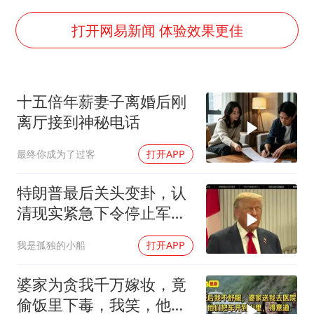
河南某医院2.33亿工程串标案细节披露
打开网易新闻 体验效果更佳
男子杀人后逃进深山21年活得像野人
“空调24小时开着更省电”不实
立秋的仪式感
十五倍年薪妻子离婚后刚
离厅接到神秘电话
OpenAI为免费用户升级GPT-5.6 Luna
“中国蔬菜之乡”最高温达41.8℃
最终你成为了过客
打开APP
如何把百年大党建设得更加坚强有力？
特朗普最后关头变卦，认
清现实紧急下令停止军事
行动
我是孤独的小船
打开APP
婆家为贪我千万嫁妆，竟
偷饭里下毒，我笑，他们