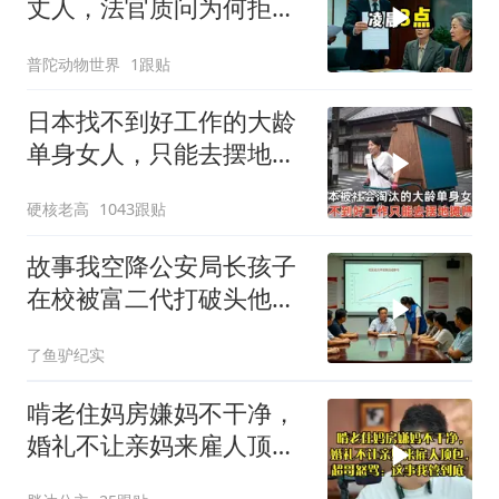
丈人，法官质问为何拒不
履行赡养义务
普陀动物世界
1跟贴
日本找不到好工作的大龄
单身女人，只能去摆地
摊，一天有多心累？
硬核老高
1043跟贴
故事我空降公安局长孩子
在校被富二代打破头他爹
叫嚣开个价
了鱼驴纪实
啃老住妈房嫌妈不干净，
婚礼不让亲妈来雇人顶
包，超哥怒骂