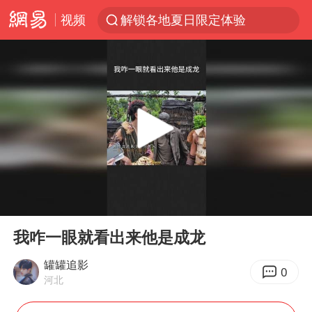
视频
解锁各地夏日限定体验
视频丨中国东方电气集团原党组副书记、董事宋致远被查
四川宜宾市珙县发生3.4级地震
台风白海豚闭眼浙江上海处于危险半圆
白海豚将正面袭击贯穿浙江
香港宏福苑火灾或由烟头引起
中国父女泰国骑摩托车坠崖1死1伤
00:00
00:16
浙江台州《告全体市民书》
Play
Ent
full
网约车司机充电时猝死保险拒赔
我咋一眼就看出来他是成龙
周末打虎 宋致远被查
罐罐追影
0
河北
郑丽文：台湾从来没有“独立”过