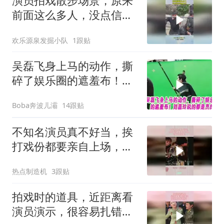
演员拍戏散步场景，原来
前面这么多人，没点信念
感真不行！
欢乐源泉发掘小队
1跟贴
吴磊飞身上马的动作，撕
碎了娱乐圈的遮羞布！刘
嘉玲说的都是真的
Boba奔波儿灞
14跟贴
不知名演员真不好当，挨
打戏份都要亲自上场，这
美女真抗揍
热点制造机
3跟贴
拍戏时的道具，近距离看
演员演示，很容易扎错地