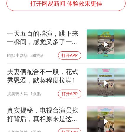
刘浩存百花奖开幕式红裙起舞
打开网易新闻 体验效果更佳
女子网购名牌包发现是自己丢的那只
女儿为争财产堵门阻挠父亲出殡
一天五百的群演，跳下来
万岁山接盘烂尾恒大文旅城
一瞬间，感觉又多了一部
戚薇谈把脸交给AI
烂剧
幽默小剧场
38跟贴
打开APP
多个明星演唱会取消
习近平心系体育强国建设
夫妻俩配合不一般，花式
秀恩爱，默契程度拉满1
搞笑鸭大妈
1跟贴
打开APP
真实揭秘，电视台演员挨
打背后，真相原来是这样
挨打的！