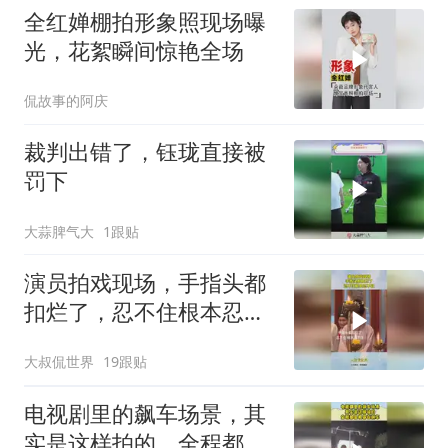
全红婵棚拍形象照现场曝
光，花絮瞬间惊艳全场
侃故事的阿庆
裁判出错了，钰珑直接被
罚下
大蒜脾气大
1跟贴
演员拍戏现场，手指头都
扣烂了，忍不住根本忍不
住！
大叔侃世界
19跟贴
电视剧里的飙车场景，其
实是这样拍的，全程都是