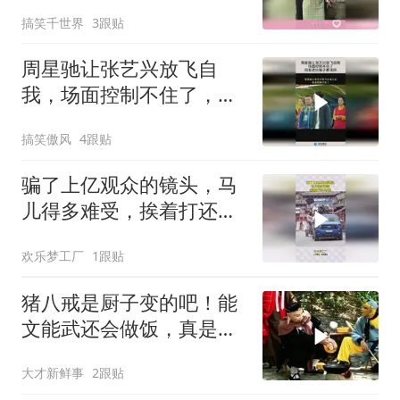
方！
搞笑千世界
3跟贴
周星驰让张艺兴放飞自
我，场面控制不住了，网
友：这比猴子都活跃！
搞笑傲风
4跟贴
骗了上亿观众的镜头，马
儿得多难受，挨着打还不
让跑
欢乐梦工厂
1跟贴
猪八戒是厨子变的吧！能
文能武还会做饭，真是个
全能型猪才
大才新鲜事
2跟贴