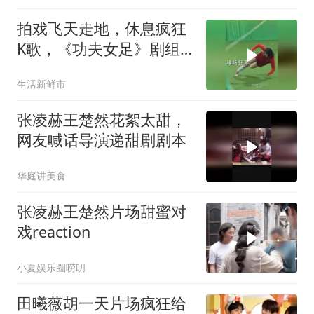
拍戏飞天走地，休息疯狂
K歌，《功夫女足》剧组
太颠了
生活新鲜市
张凌赫王楚然花絮太甜，
网友喊话导演递甜剧剧本
华庭讲美食
张凌赫王楚然片场甜蜜对
戏reaction
小夏娱乐圈唠叨
田曦薇胡一天片场疯狂给