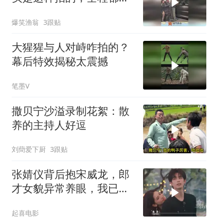
机器在飙车！
爆笑渔翁
3跟贴
大猩猩与人对峙咋拍的？
幕后特效揭秘太震撼
笔墨V
撒贝宁沙溢录制花絮：散
养的主持人好逗
刘蕳爱下厨
3跟贴
张婧仪背后抱宋威龙，郎
才女貌异常养眼，我已经
磕到停不下来
起喜电影