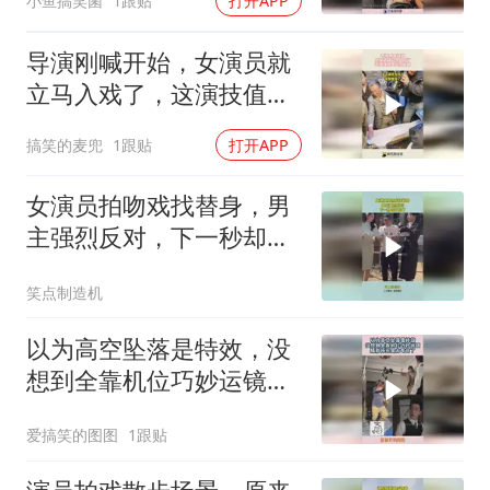
小鱼搞笑菌
1跟贴
打开APP
导演刚喊开始，女演员就
立马入戏了，这演技值得
多少片酬！
搞笑的麦兜
1跟贴
打开APP
女演员拍吻戏找替身，男
主强烈反对，下一秒却打
脸了！
笑点制造机
以为高空坠落是特效，没
想到全靠机位巧妙运镜，
摄影师还是太专业了！
爱搞笑的图图
1跟贴