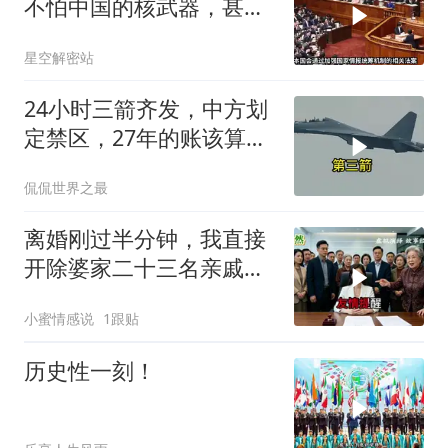
不怕中国的核武器，甚至
不怕中国的稀土制裁
星空解密站
24小时三箭齐发，中方划
定禁区，27年的账该算
了，强制拖船摆上台面
侃侃世界之最
离婚刚过半分钟，我直接
开除婆家二十三名亲戚，
婆婆逢人就说，这家公司
小蜜情感说
1跟贴
归她儿子管理
历史性一刻！