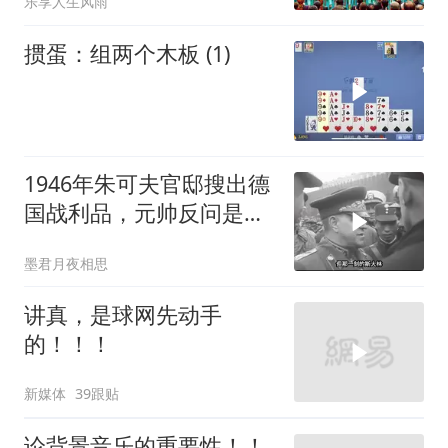
乐享人生风雨
掼蛋：组两个木板 (1)
1946年朱可夫官邸搜出德
国战利品，元帅反问是否
需辞职
墨君月夜相思
讲真，是球网先动手
的！！！
新媒体
39跟贴
论背景音乐的重要性！！