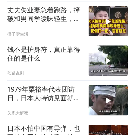
丈夫失业妻急着跑路，撞
破和男同学暧昧轻生，反
倒打一耙官官怒怼
椰子唠生活
钱不是护身符，真正靠得
住的是什么
蓝猫说剧
1979年粟裕率代表团访
日，日本人特访见面就喊
首长好
关系大解密
日本不怕中国有导弹，也