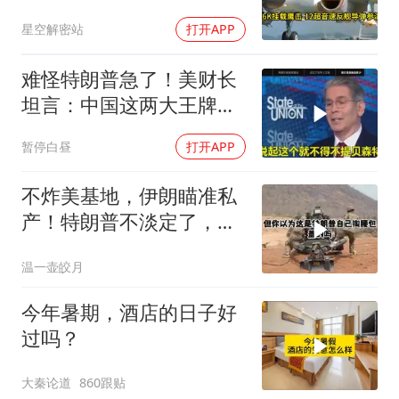
南海跑了
星空解密站
打开APP
难怪特朗普急了！美财长
坦言：中国这两大王牌，
彻底锁死美国咽喉
暂停白昼
打开APP
不炸美基地，伊朗瞄准私
产！特朗普不淡定了，被
死死捏住七寸
温一壶皎月
今年暑期，酒店的日子好
过吗？
大秦论道
860跟贴