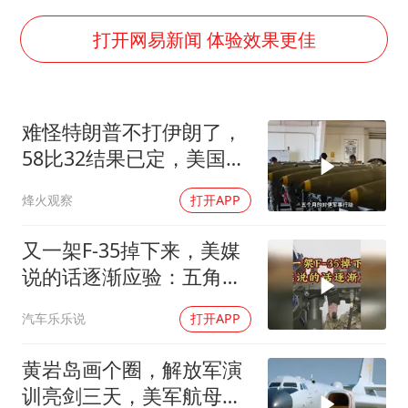
宇树科技中一签需缴款7.54万元
国防部：中国军队坚决反制任何闹海挑衅图谋
打开网易新闻 体验效果更佳
百花奖开幕式
广东雷州通报特教老师招聘违规事件
难怪特朗普不打伊朗了，
两名乘客在飞机上因调节座椅起冲突
58比32结果已定，美国专
女儿为争财产堵门阻挠父亲出殡
家：一个时代结束
烽火观察
打开APP
夯实基础开新局
又一架F-35掉下来，美媒
说的话逐渐应验：五角大
楼要亏大了
汽车乐乐说
打开APP
黄岩岛画个圈，解放军演
训亮剑三天，美军航母从