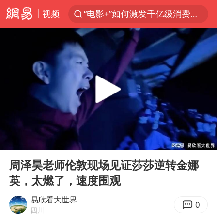
视频
“电影+”如何激发千亿级消费新活力？
日本试射“战斧”导弹，国防部回应
东航：国内客票提前14天免费退改
台风白海豚中心风力增强
向鹏0-3不敌张本智和
四川宜宾市高县4.9级地震致1人死亡
超颖电子拟投资20.86亿建设新项目
00:00
02:53
“新疆阿勒泰八月能滑雪”不实
Play
Ent
full
刘国正说向鹏打得很窝囊
周泽昊老师伦敦现场见证莎莎逆转金娜
英，太燃了，速度围观
我国外贸延续良好增长态势
陈幸同晋级WTT横滨冠军赛8强
易欣看大世界
0
四川