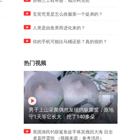
苏格兰工程奇迹：福尔柯克轮
为做坏事的人辩解
玄奘究竟是怎么收服第一个徒弟的？
人类是由鱼类而进化来的？
你的手机可能比马桶还脏？真的假的？
热门视频
男子上山采菌偶然发现鸡枞菌窝，原地
守1天等它长大：挖了140多朵
美国渔民钓获鲨鱼徒手将其拽回大海 目击
者直呼震惊 （视频来源：参考消息）