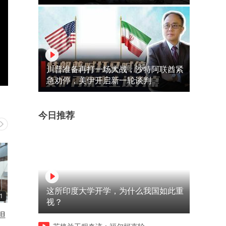
川普准备再打一场大战，沙特阿联酋紧
急劝停，美伊开启新一轮谈判
今日推荐
这所印度大学开学，为什么我国如此重
1
01:33
03:21
视？
但
一件小朋友都知道不对的事，
成都出发2天1晚，怎么走能
多
在网络上居然还有那么多人在
次看雪山湖泊？