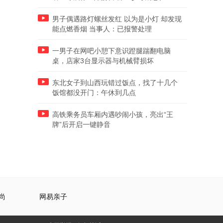
男子偶遇路灯螺丝发红 以为是小灯 却发现
能点燃香烟 当事人：已报警处理
一男子在网吧小憩下意识蹬腿踹翻电脑
桌，店家3台显示器与机械臂损坏
东北女子到山西玩错过饭点，找了十几个
饭馆都没开门：午休到几点
高铁乘务员车厢内遇吵闹小孩，亮出“王
牌”后开启一键静音
尚
网易亲子