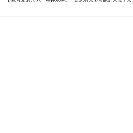
保家卫国青春无悔
奇葩的事