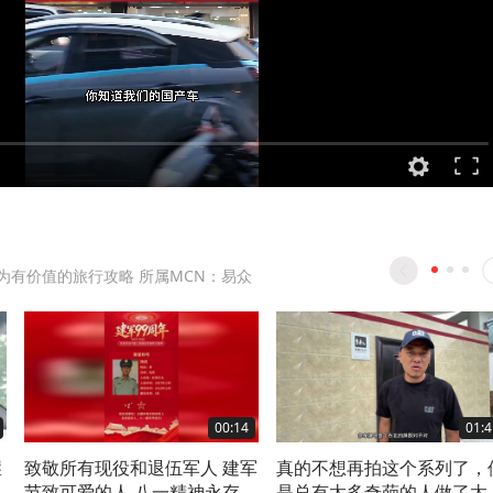
为有价值的旅行攻略 所属MCN：易众
00:14
01:4
崖
致敬所有现役和退伍军人 建军
真的不想再拍这个系列了，
条
节致可爱的人 八一精神永存
是总有太多奇葩的人做了太