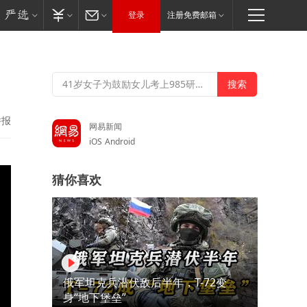
登录
注册免费邮箱
举报
网易新闻
iOS
Android
猜你喜欢
俄军坦克兵潜伏敌后半年，T-72变
身“地下堡垒”