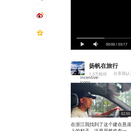
00:00
/
03:17
扬帆在旅行
分享我认
1.3万粉丝
02:50
在浙江我找到了这个建在悬
上的村子，这里居然也有一