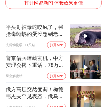
银行午休1.5小时 留个窗口行不行
打开网易新闻 体验效果更佳
41岁女子为鼓励女儿考上985研究生
如何把百年大党建设得更加坚强有力
平头哥被毒蛇咬疯了，强
香港殿堂级填词人黎彼得因病离世 终年76岁
抢毒蜥蜴的蛋没想到老婆
南太行山失联女孩最后信号不在山林
被鬣狗围攻调戏！
光辉动物暖
11跟贴
打开APP
李亚鹏向地铁吐血女孩捐99999元
余承东口误将24999元电脑报成2499
普京借兵暗藏玄机，中方
总书记关心百姓身边这些民生大事
安理会撂下重话，78万件
武器去向成谜
星空解密站
打开APP
俄方高层突然变调！梅德
韦杰夫罕见表态，俄乌战
争或进入关键阶段