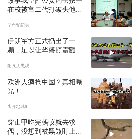
故事我空降公安局长孩子
在校被富二代打破头他爹
叫嚣开个价
了鱼驴纪实
伊朗军方正式扔出了一
颗，足以让华盛顿震颤的
地缘核弹
附允历史观
欧洲人疯抢中国？真相曝
光！
离开地球a
穿山甲吃完蚂蚁就去求
偶，没想到被黑熊盯上