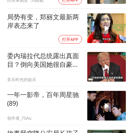
匹夫来搞笑
53跟贴
打开APP
局势有变，郑丽文最新两
岸表态来了
打开APP
委内瑞拉代总统露出真面
目？倒向美国她很自豪
【独家】7月30号，委代
音乐时光的娱乐
总统罗德里格斯竟突然开
炮怒点马杜罗，扬言马杜
一年一影帝，百年周星驰
罗的外交政策简直
(89)
创作者_7SAu