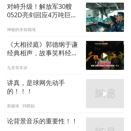
对峙升级！解放军30艘
052D亮剑回应4万吨巨舰
挑衅
神秘的未知领域
《大相径庭》郭德纲于谦
经典相声，故事笑料经典
不断！
九哥哥车评
讲真，是球网先动手
的！！！
新媒体
39跟贴
论背景音乐的重要性！！