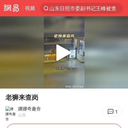
视频
山东日照市委副书记王峰被查
探寻“技能+”促就业创业新路
24小时不关空调 电费反而更低？
店主遭女子“鬼手”换钞
美国退回1000亿美元关税
38岁山东财大教授刘海明逝世
维持强台风级！白海豚直奔华东沿海
00:00
01:00
河南试行周五下午弹性离岗
Play
Ent
full
顾客结账把钱扔地上 服务员霸气扔回
老狮来查岗
日本籍女网红在韩直播时自杀身亡
娜娜奇趣舍
1
山东
“天津之眼”摩天轮附近2人落水