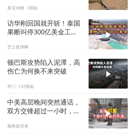
了！
臭宝动物
1跟贴
访华刚回国就开斩！泰国
果断叫停300亿美金工
程，转身死磕中泰
芝士星球啊
顿巴斯攻势陷入泥潭，高
伤亡为何换不来突破
窄门
137跟贴
中美高层晚间突然通话，
双方交锋超过一小时，美
方两人轮番发言
视角提供者