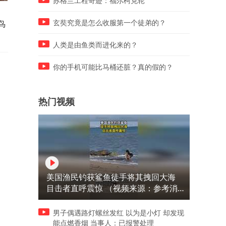
苏格兰工程奇迹：福尔柯克轮
1075甄嬛带敬妃和欣吧唧组队
1074皇后封一个，甄嬛封一
鸟
三排逗鸟，卫临随行发现了猫
堆，主打大家都封了等于都
玄奘究竟是怎么收服第一个徒弟的？
腻
封
人类是由鱼类而进化来的？
你的手机可能比马桶还脏？真的假的？
热门视频
美国渔民钓获鲨鱼徒手将其拽回大海
目击者直呼震惊 （视频来源：参考消
息）
男子偶遇路灯螺丝发红 以为是小灯 却发现
能点燃香烟 当事人：已报警处理