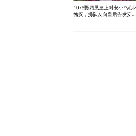
1078甄嬛见皇上对安小鸟心
愧疚，携队友向皇后告发安
鸟使用猫薄荷