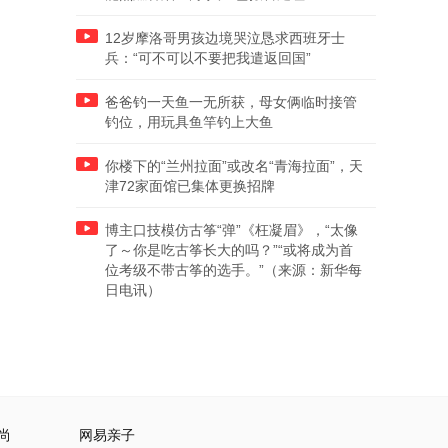
12岁摩洛哥男孩边境哭泣恳求西班牙士
兵：“可不可以不要把我遣返回国”
爸爸钓一天鱼一无所获，母女俩临时接管
钓位，用玩具鱼竿钓上大鱼
你楼下的“兰州拉面”或改名“青海拉面”，天
津72家面馆已集体更换招牌
博主口技模仿古筝“弹”《枉凝眉》，“太像
了～你是吃古筝长大的吗？”“或将成为首
位考级不带古筝的选手。”（来源：新华每
日电讯）
尚
网易亲子