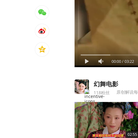
00:00
/
03:22
幻舞电影
原创解说每
118粉丝
02:55