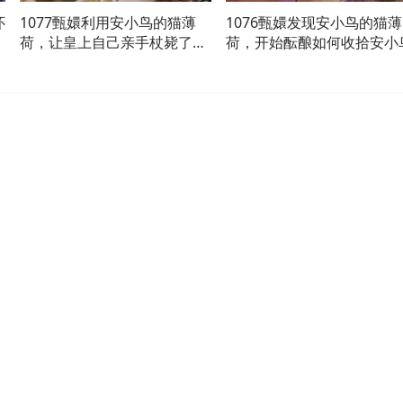
怀
1077甄嬛利用安小鸟的猫薄
1076甄嬛发现安小鸟的猫薄
小
荷，让皇上自己亲手杖毙了小
荷，开始酝酿如何收拾安小
小鸟