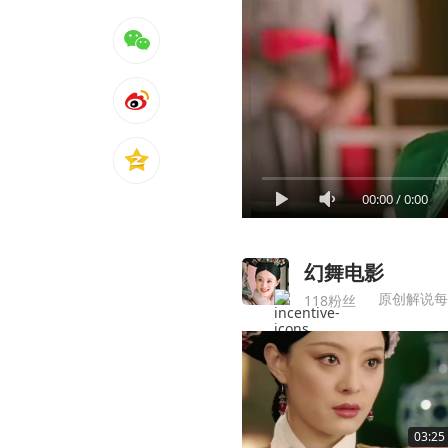
00:00
/
0:00
幻舞电影
原创解说每
118粉丝
03:25