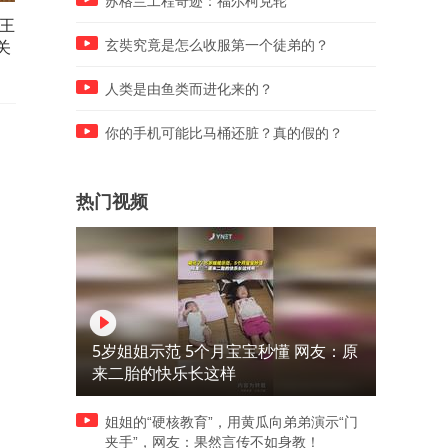
苏格兰工程奇迹：福尔柯克轮
郡王
1098皇上以甄嬛和亲引果郡王
1097果郡王强闯勤政殿让皇
关
入局，果郡王心切追出关外
起疑心，甄嬛即将被送往准
玄奘究竟是怎么收服第一个徒弟的？
尔和亲
人类是由鱼类而进化来的？
你的手机可能比马桶还脏？真的假的？
热门视频
5岁姐姐示范 5个月宝宝秒懂 网友：原
来二胎的快乐长这样
姐姐的“硬核教育”，用黄瓜向弟弟演示“门
夹手”，网友：果然言传不如身教！