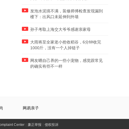
发泡水泥填不满，装修师傅检查发现漏到
楼下：出风口未延伸到外墙
孙子考取上海交大爷爷感谢亲家母
大雨将至全家老小抢收稻谷，6分钟收完
1000斤，没有一个人掉链子
网友晒自己养的一些小宠物，感觉跟常见
的确实有些不一样
尚
网易亲子
laint Center
|
廉正举报
|
侵权投诉