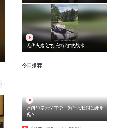
现代火炮之“打完就跑”的战术
今日推荐
这所印度大学开学，为什么我国如此重
视？
1
03:12
03:16