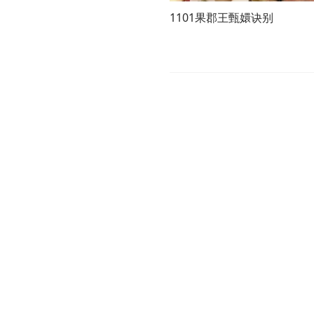
1101果郡王甄嬛诀别