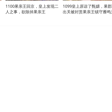
1100果亲王回京，皇上发现二
1099皇上原谅了甄嬛，果
人之事，欲除掉果亲王
出关被封赏果亲王镇守雁鸣