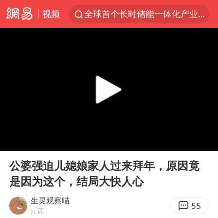
视频
全球首个长时储能一体化产业园量产
台风白海豚已进入24小时警戒线
中国女篮70-67险胜尼日利亚女篮
四川宜宾市高县4.9级地震致1人死亡
名创优品回应女子吐槽内裤质量差
上海：台风白海豚或将带来龙卷风
出口禁令驱动有色板块大涨
00:00
11:44
胜宏科技：股票交易异常波动
Play
Ent
full
秋天的第一杯奶茶到底有多火
公婆强迫儿媳娘家人过来拜年，原因竟
是因为这个，结局大快人心
U17国足三连胜晋级明日之星半决赛
国乒男单横滨冠军赛全军覆没
生灵观察喵
55
江西