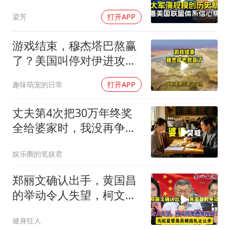
住吗
梁芳
打开APP
游戏结束，穆杰塔巴熬赢
了？美国叫停对伊进攻，
让中俄擦了把汗水
趣味萌宠的日常
打开APP
丈夫第4次把30万年终奖
全给婆家时，我没再争
吵，申请驻外5年
娱乐圈的笔娱君
郑丽文确认出手，黄国昌
的举动令人失望，柯文哲
要再度搅局？
健身狂人