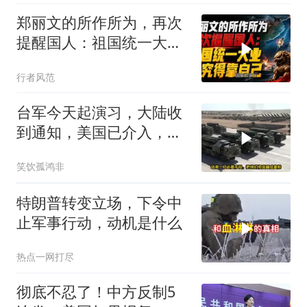
郑丽文的所作所为，再次
提醒国人：祖国统一大
业，终究得靠自己！
行者风范
台军今天起演习，大陆收
到通知，美国已介入，日
本涉台表述也变了
笑饮孤鸿非
特朗普转变立场，下令中
止军事行动，动机是什么
热点一网打尽
彻底不忍了！中方反制5