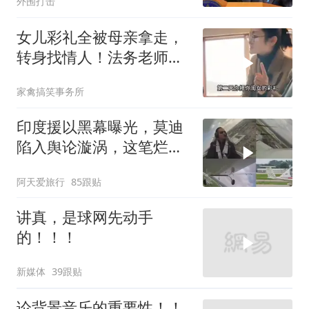
外围打击
女儿彩礼全被母亲拿走，
转身找情人！法务老师硬
核介入讨回公道！
家禽搞笑事务所
印度援以黑幕曝光，莫迪
陷入舆论漩涡，这笔烂账
如何收场
阿天爱旅行
85跟贴
讲真，是球网先动手
的！！！
新媒体
39跟贴
论背景音乐的重要性！！