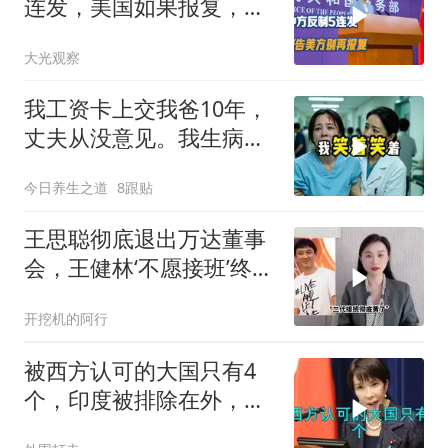
连发，美国如果报复，我
们奉陪到底
大光观察
我工资卡上交我爸10年，
丈夫从没意见。我生病住
院急需手术费时
今日养生之道
8跟贴
王思聪彻底退出万达董事
会，王健林‘不愿接班’终究
成真
开挖机的阿行
被西方认可的大国只有4
个，印度被排除在外，为
何只能算准大国？