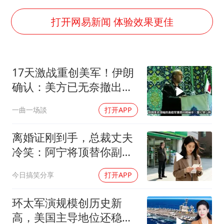
38岁演员求职万岁山NPC成功
东航：国内客票提前14天免费退改
打开网易新闻 体验效果更佳
胡彦斌韩磊 谁帮谁
胡彦斌获《歌手2026》歌王
17天激战重创美军！伊朗
百花奖开幕式
确认：美方已无奈撤出两
夯实基础开新局
处军事基地
一曲一场談
打开APP
离婚证刚到手，总裁丈夫
冷笑：阿宁将顶替你副总
之位，我应好
今日搞笑分享
打开APP
环太军演规模创历史新
高，美国主导地位还稳得