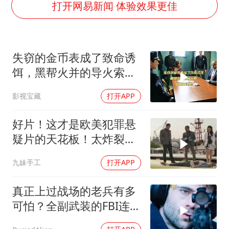
中央气象台继续发布暴雨橙警
打开网易新闻 体验效果更佳
朱一龙的鼻子怎么了
白海豚突然大拐弯 走出罕见路线
失窃的金币表成了致命诱
周星驰妈妈现身香港首映礼
饵，黑帮火并的导火索，
SK海力士回应“或出售重庆工厂”传闻
就藏在这里
影视宝藏
打开APP
大疆错失宇树
三预警齐发 11个省份有大到暴雨
好片！这才是欧美犯罪悬
“还不如不放假”
疑片的天花板！太炸裂
了！
从科技创新看开局起步的时与势
九妹手工
打开APP
真正上过战场的老兵有多
可怕？全副武装的FBI连他
藏在哪都找不到