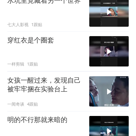
水坑里竟藏着另一个世界
七大人影视
1跟贴
穿红衣是个圈套
一样剪辑
1跟贴
女孩一醒过来，发现自己
被牢牢捆在实验台上
一闻奇谈
4跟贴
明的不行那就来暗的