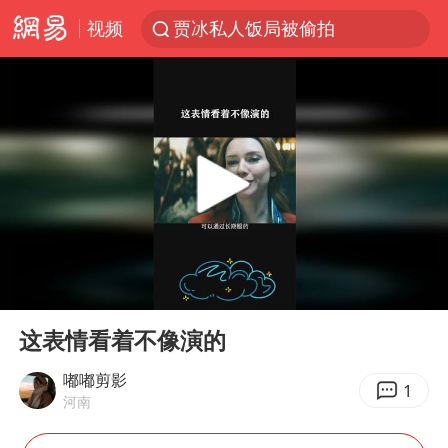
视频
贾冰私人饭局被偷拍
四川发布高温蓝色预警
台风“白海豚”登陆 各地各部门全力应对
上海鼓励居家办公
上海青浦区启动防汛防台Ⅰ级响应
血指纹匹配成功，20年悬案告破！凶手被执行死刑
费大厨口号更改 不再宣传小炒肉大王
00:00
00:44
独闯南太行失联女子遗体已找到
Play
Ent
full
成都多趟列车临时停运
这表情看着不像演的
多地银行上调存款利率
嘟嘟剪影
1
河南
演员秦焰去世 曾出演《狂飙》