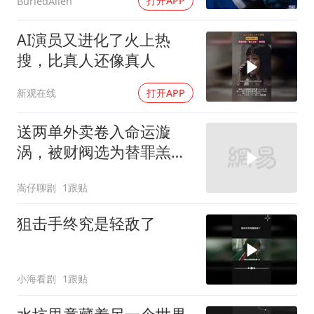
打开APP
BuriedAlien
AI演员又进化了火上热
搜，比真人还像真人
新观在线
打开APP
送两单外卖卷入命运漩
涡，被财阀选为替罪羔
羊，小人物前路凶险
嵩仔聊剧
1跟贴
狙击手终究是轻敌了
小海看剧
1跟贴