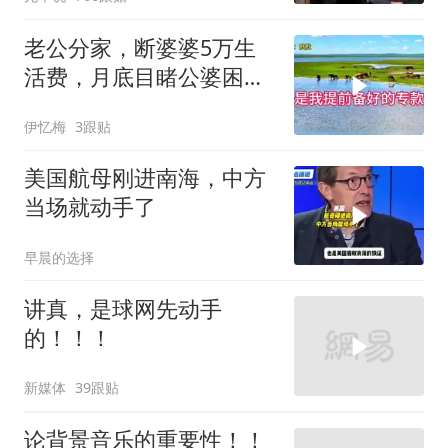
老公分家，断婆婆5万生
活费，月底目睹公婆困
境，痛悔不已！
伊忆梅
3跟贴
美国航母刚进南海，中方
当场就动手了
早晨的选择
讲真，是球网先动手
的！！！
新媒体
39跟贴
论背景音乐的重要性！！