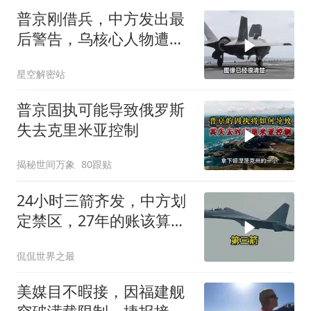
普京刚借兵，中方发出最
后警告，乌核心人物遭斩
首
星空解密站
普京固执可能导致俄罗斯
失去克里米亚控制
揭秘世间万象
80跟贴
24小时三箭齐发，中方划
定禁区，27年的账该算
了，强制拖船摆上台面
侃侃世界之最
美媒目不暇接，因福建舰