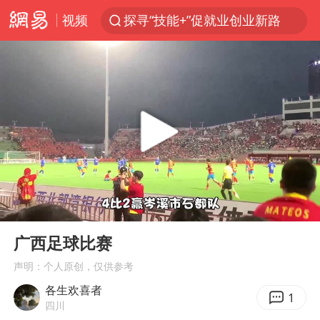
视频
探寻“技能+”促就业创业新路
24小时不关空调 电费反而更低？
维持强台风级！白海豚直奔华东沿海
美国退回1000亿美元关税
38岁山东财大教授刘海明逝世
顾客结账把钱扔地上 服务员霸气扔回
李亚鹏向地铁吐血女孩捐99999元
00:00
01:19
河南试行周五下午弹性离岗
Play
Ent
full
“天津之眼”摩天轮附近2人落水
广西足球比赛
沙特否认与胡塞武装举行会谈
声明：个人原创，仅供参考
各生欢喜者
“银行午休1.5小时”留个窗口行不行
1
四川