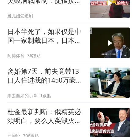
突破满载限制，捷报接连
而来
雅儿姐爱追剧
日本半死了，如果仅是中
国一家制裁日本，日本可
能还剩一口气
阿搏体育
36跟贴
离婚第7天，前夫竟带13
口人住进我的1450万豪
宅，一开门全傻眼
来去自如的小章
1跟贴
杜金最新判断：俄精英必
须明白，要么人类毁灭，
要么俄毁灭
允华说
706跟贴