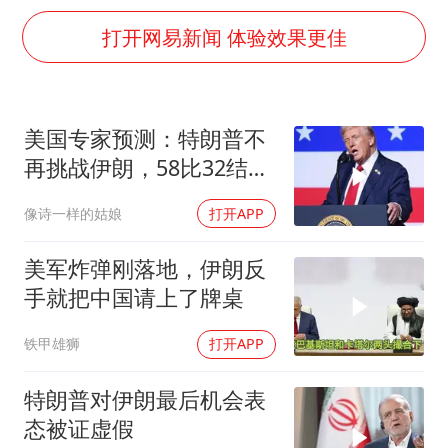
如何把百年大党建设得更加坚强有力
打开网易新闻 体验效果更佳
41岁女子为鼓励女儿考上985研究生
乘客脱鞋散发异味 司机提醒反被怼
日本籍女网红在韩直播时自杀身亡
美国专家预测：特朗普不
香港殿堂级填词人黎彼得因病离世 终年76岁
再挑战伊朗，58比32结果
弹药库存告急 美军补货难
已定
像诗一样的姑娘
打开APP
总书记关心百姓身边这些民生大事
美军炸弹刚落地，伊朗反
手就把中国请上了牌桌
铁甲雄狮
打开APP
特朗普对伊朗最后机会表
态被证虚假