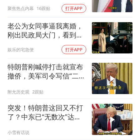
聚焦热点内幕
16跟贴
打开APP
老公为女同事逼我离婚，
刚出民政局大门，看到我
上了省长爸爸的专车
娱乐的宅急便
打开APP
特朗普刚喊停打击就宣布
撤侨，美军司令写信“二选
一”，伊朗这回还会上当
附允历史观
2跟贴
吗？
突发！特朗普这回又不打
了？中东已“无数次”达成
停火协议
小雪有话说