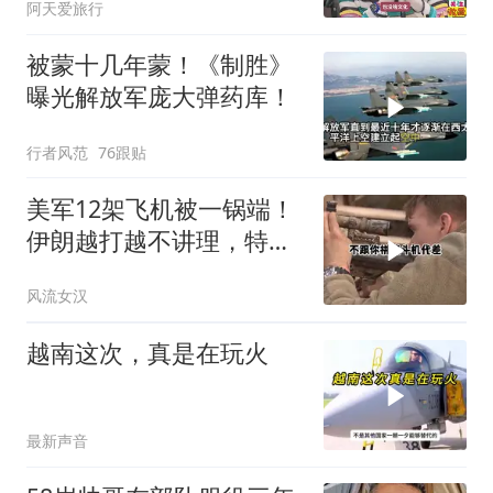
阿天爱旅行
被蒙十几年蒙！《制胜》
曝光解放军庞大弹药库！
行者风范
76跟贴
美军12架飞机被一锅端！
伊朗越打越不讲理，特朗
普只剩一个问题
风流女汉
越南这次，真是在玩火
最新声音