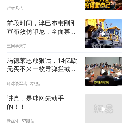
业，终究得靠自己！
行者风范
前段时间，津巴布韦刚刚
宣布效仿印尼，全面禁止
原矿出口
王同学来了
冯德莱恩放狠话，14亿欧
元买不来一枚导弹拦截！
基辅的夜，太黑了
环球谈军武
2跟贴
讲真，是球网先动手
的！！！
新媒体
57跟贴