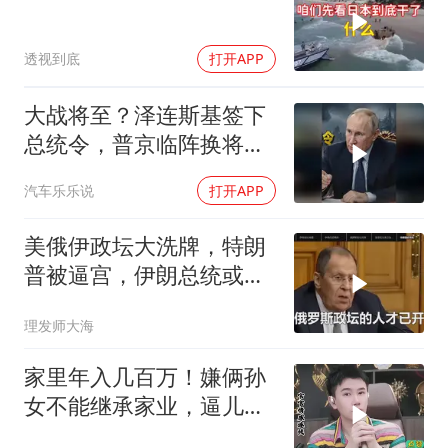
透视到底
打开APP
大战将至？泽连斯基签下
总统令，普京临阵换将，
俄军迎来大换血
汽车乐乐说
打开APP
美俄伊政坛大洗牌，特朗
普被逼宫，伊朗总统或下
台，普京有麻烦了
理发师大海
家里年入几百万！嫌俩孙
女不能继承家业，逼儿媳
生孙子，官官怒怼！