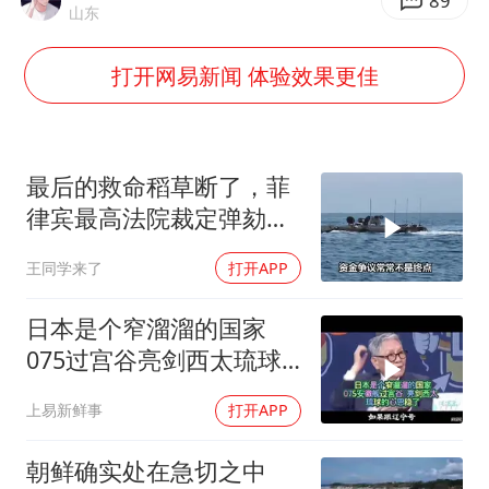
5万小车卖不动 微型代步车集体遇冷
89
山东
4.2平卫生间补漏注胶花1.55万
打开网易新闻 体验效果更佳
周星驰妈妈现身香港首映礼
上海地铁4条线路全线停运
湖北启动重大气象灾害三级应急响应
最后的救命稻草断了，菲
费大厨口号更改 不再宣传小炒肉大王
律宾最高法院裁定弹劾合
法，萨拉出局
56岁刘奕君跟13岁女儿合跳
王同学来了
打开APP
从科技创新看开局起步的时与势
日本是个窄溜溜的国家
075过宫谷亮剑西太琉球
的心思稳了
上易新鲜事
打开APP
朝鲜确实处在急切之中