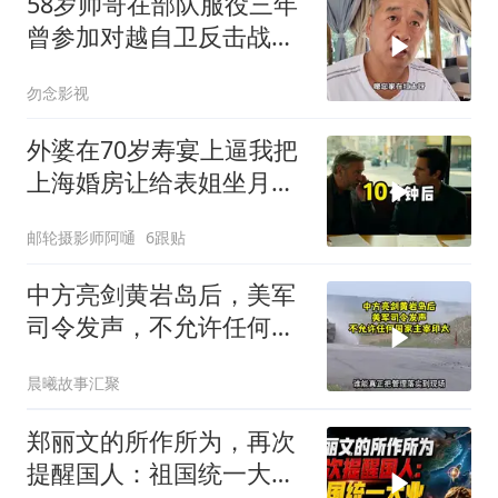
58岁帅哥在部队服役三年
曾参加对越自卫反击战讲
述猫耳洞里的
勿念影视
外婆在70岁寿宴上逼我把
上海婚房让给表姐坐月
子，我说行转问舅舅
邮轮摄影师阿嗵
6跟贴
中方亮剑黄岩岛后，美军
司令发声，不允许任何国
家主宰印太
晨曦故事汇聚
郑丽文的所作所为，再次
提醒国人：祖国统一大