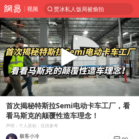
视频
贾冰私人饭局被偷拍
台风“白海豚”登陆 各地各部门全力应对
奥沙利文晋级斯诺克中国公开赛16强
路虎卫士110 HSE限时降价
我国发现稀散金属独立新矿物——乌斯河锗矿
上海鼓励居家办公
部分银行上调存款利率
00:00
05:42
小沈阳加盟《披荆斩棘》
Play
Ent
full
新疆生产建设兵团生态环境局原局长被查
首次揭秘特斯拉Semi电动卡车工厂，看
看马斯克的颠覆性造车理念！
朱一龙的鼻子怎么了
声明：个人原创，仅供参考
大疆错失宇树
极客小冷