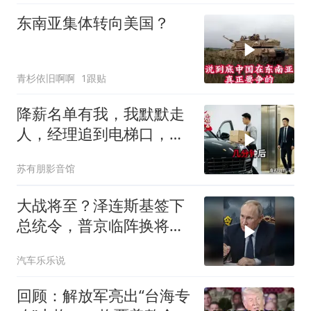
东南亚集体转向美国？
青杉依旧啊啊
1跟贴
降薪名单有我，我默默走
人，经理追到电梯口，见
我坐上保时捷愣住
苏有朋影音馆
大战将至？泽连斯基签下
总统令，普京临阵换将，
俄军迎来大换血
汽车乐乐说
回顾：解放军亮出“台海专