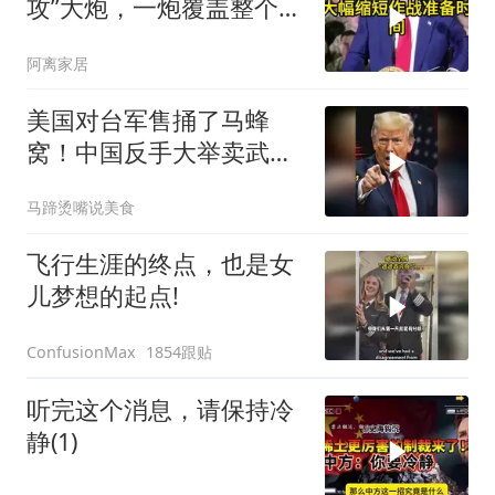
攻”大炮，一炮覆盖整个海
峡，有人该睡不着了
阿离家居
美国对台军售捅了马蜂
窝！中国反手大举卖武
器，反美国家抢着要！
马蹄烫嘴说美食
飞行生涯的终点，也是女
儿梦想的起点!
1854跟贴
ConfusionMax
听完这个消息，请保持冷
静(1)