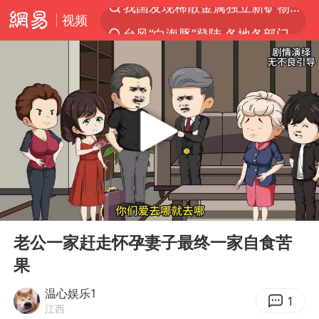
视频
台风“白海豚”登陆 各地各部门全力应对
部分银行上调存款利率
小沈阳加盟《披荆斩棘》
新疆生产建设兵团生态环境局原局长被查
朱一龙的鼻子怎么了
上海暴雨已致多处积水
三预警齐发 11个省份有大到暴雨
00:00
07:23
上海地铁4条线路全线停运
Play
Ent
full
上海鼓励居家办公
老公一家赶走怀孕妻子最终一家自食苦
果
4.2平卫生间补漏注胶花1.55万
国乒连续两站无缘冠军
温心娱乐1
1
江西