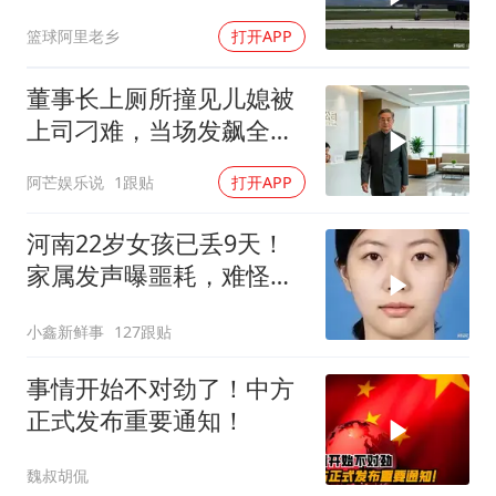
篮球阿里老乡
打开APP
董事长上厕所撞见儿媳被
上司刁难，当场发飙全场
傻眼
阿芒娱乐说
1跟贴
打开APP
河南22岁女孩已丢9天！
家属发声曝噩耗，难怪搜
救犬也闻不到气味
小鑫新鲜事
127跟贴
事情开始不对劲了！中方
正式发布重要通知！
魏叔胡侃