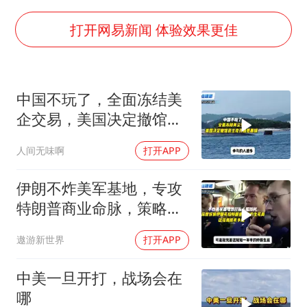
5万小车卖不动 微型代步车集体遇冷
湖北启动重大气象灾害三级应急响应
打开网易新闻 体验效果更佳
白海豚路径图
周星驰妈妈现身香港首映礼
中国不玩了，全面冻结美
56岁刘奕君跟13岁女儿合跳
企交易，美国决定撤馆，
大疆错失宇树
民主党开始甩黑锅
人间无味啊
打开APP
从科技创新看开局起步的时与势
伊朗不炸美军基地，专攻
特朗普商业命脉，策略高
明
遨游新世界
打开APP
中美一旦开打，战场会在
哪