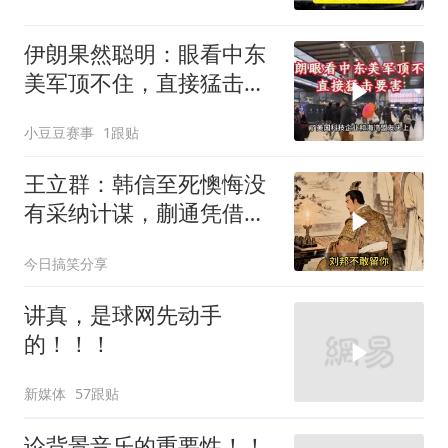
伊朗果然聪明：眼看中东
美军顶不住，直接猛击要
害
小豆豆赛事
1跟贴
王立群：韩信至死懊悔没
有采纳计谋，蒯通凭借辩
术从刀口脱身
今日搞笑分享
讲真，是球网先动手
的！！！
新媒体
57跟贴
论背景音乐的重要性！！