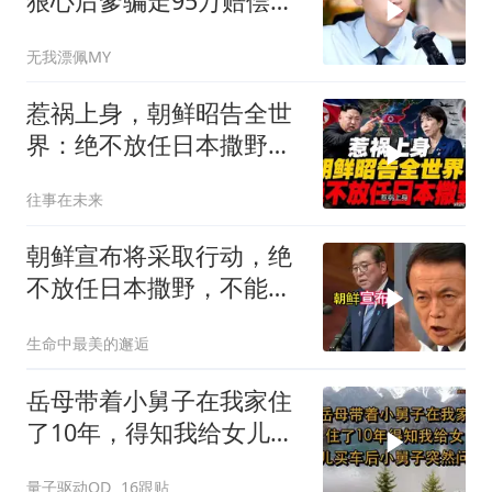
狠心后爹骗走95万赔偿金
给亲儿买房娶媳妇
无我漂佩MY
惹祸上身，朝鲜昭告全世
界：绝不放任日本撒野！
高市还能硬撑多久
往事在未来
朝鲜宣布将采取行动，绝
不放任日本撒野，不能让
人类再遭灾祸
生命中最美的邂逅
岳母带着小舅子在我家住
了10年，得知我给女儿买
车后，小舅子突
量子驱动QD
16跟贴