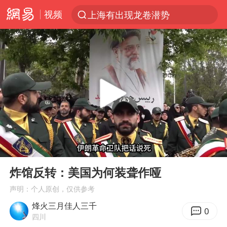
视频
上海有出现龙卷潜势
上半年我国经营主体结构持续优化
王传君 《披荆斩棘》
上海：5号线16号线浦江线全线停运
白海豚预计将在浙江苍南到三门一带登陆
今日15时起福州地铁高架区段停运
国足U17与阿森纳决赛取消 并列冠军
00:00
08:02
王艺迪2-4不敌张本美和止步4强
Play
Ent
full
上门女婿出轨女邻居多年被判重婚罪
炸馆反转：美国为何装聋作哑
2025年小学教师减少13.19万
声明：个人原创，仅供参考
烽火三月佳人三千
王艺迪无缘横滨赛决赛
0
四川