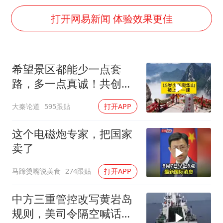
泰国：高度重视中国游客旅游体验
打开网易新闻 体验效果更佳
上海大部迎大暴雨
《龙餐馆》 冲奖
蒯曼挺进WTT横滨冠军赛女单四强
希望景区都能少一点套
以军士兵把枪口对准中国记者
路，多一点真诚！共创良
笔试第一被劝弃考涉事副校长被撤职
好旅游环境！
大秦论道
595跟贴
打开APP
白海豚5次眼壁置换
这个电磁炮专家，把国家
构建更高水平的全民健身公共服务体系
卖了
马蹄烫嘴说美食
274跟贴
打开APP
中方三重管控改写黄岩岛
规则，美司令隔空喊话露