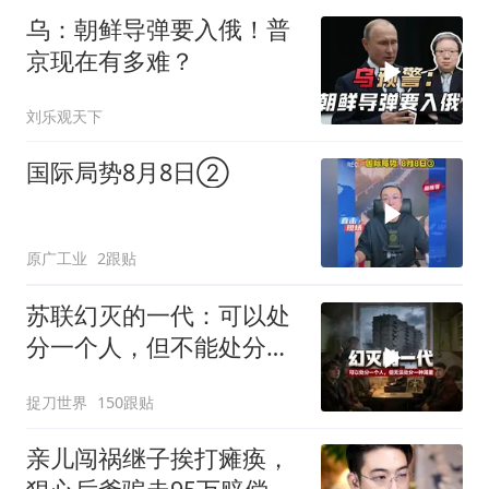
乌：朝鲜导弹要入俄！普
京现在有多难？
刘乐观天下
国际局势8月8日②
原广工业
2跟贴
苏联幻灭的一代：可以处
分一个人，但不能处分一
种渴望
捉刀世界
150跟贴
亲儿闯祸继子挨打瘫痪，