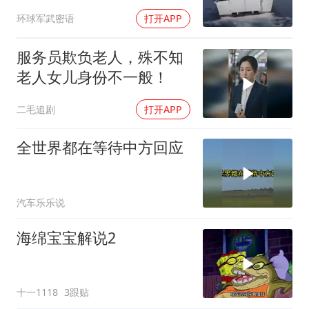
了底牌
环球军武密语
打开APP
服务员欺负老人，殊不知
老人女儿身份不一般！
二毛追剧
打开APP
全世界都在等待中方回应
汽车乐乐说
海绵宝宝解说2
十一1118
3跟贴