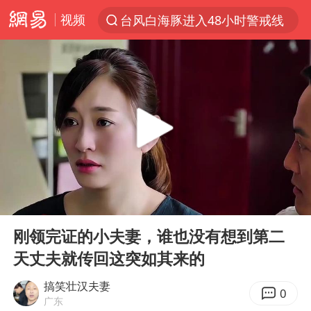
视频
台风白海豚进入48小时警戒线
以“新”破局 首发经济点亮城市消费活力
佛得角门将亮相智利俱乐部主场
中方回应是否在太平洋海底开采稀土
看守所辅警收受10万获刑1年
宇树科技发行价格150.80元/股
CIA被曝已秘密设立古巴工作组
00:00
02:13
泰国一女公务员妆容引争议 本人回应
Play
Ent
full
U17国足1分钟轰2球
刚领完证的小夫妻，谁也没有想到第二
天丈夫就传回这突如其来的
宇树科技王兴兴身家有望超200亿元
中国养老床位“三连降”
搞笑壮汉夫妻
0
广东