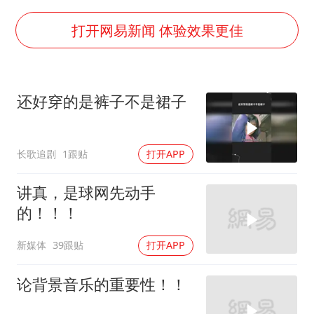
27岁女子成组织卖淫集团主犯被通缉
台风白海豚影响中国已成定局
打开网易新闻 体验效果更佳
外交部发言人就广岛核爆81周年等答记者问
贵州轮胎子公司获美国退税8136万
还好穿的是裤子不是裙子
法国下周开始禁止未经同意的电话营销
吉林一“温度计大楼”读数爆表
长歌追剧
1跟贴
打开APP
多地要求领导干部带头休假
奋进开新局 实干挑大梁
讲真，是球网先动手
的！！！
新媒体
39跟贴
打开APP
论背景音乐的重要性！！