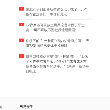
东北女子到山西玩错过饭点，找了十几个
饭馆都没开门：午休到几点
12岁摩洛哥男孩边境哭泣恳求西班牙士
兵：“可不可以不要把我遣返回国”
你楼下的“兰州拉面”或改名“青海拉面”，天
津72家面馆已集体更换招牌
博主口技模仿古筝“弹”《枉凝眉》，“太像
了～你是吃古筝长大的吗？”“或将成为首
位考级不带古筝的选手。”（来源：新华每
日电讯）
尚
网易亲子