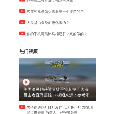
苏格兰工程奇迹：福尔柯克轮
玄奘究竟是怎么收服第一个徒弟的？
人类是由鱼类而进化来的？
你的手机可能比马桶还脏？真的假的？
热门视频
美国渔民钓获鲨鱼徒手将其拽回大海
目击者直呼震惊 （视频来源：参考消
息）
男子偶遇路灯螺丝发红 以为是小灯 却发现
能点燃香烟 当事人：已报警处理