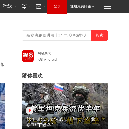
登录
注册免费邮箱
网易新闻
iOS
Android
举报
猜你喜欢
俄军坦克兵潜伏敌后半年，T-72变
身“地下堡垒”