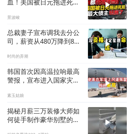
血！美国被日元拖进死
局，最大债主玩脱了
景波峻
总裁妻子宣布调我去分公
司，薪资从480万降到8
万，我递交辞呈
时尚的弄潮
韩国首次因高温拉响最高
警报，宣布进入国家灾难
状态
素玉姑娘
揭秘月薪三万装修大师如
何徒手制作豪华别墅的罗
马柱？