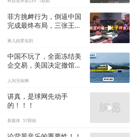
科技老男孩233
1跟贴
菲方挑衅行为，倒逼中国
完成最终布局，三张王牌
现身黄岩岛
雅儿姐爱追剧
中国不玩了，全面冻结美
企交易，美国决定撤馆，
民主党开始甩黑锅
人间无味啊
讲真，是球网先动手
的！！！
新媒体
57跟贴
论背景音乐的重要性！！