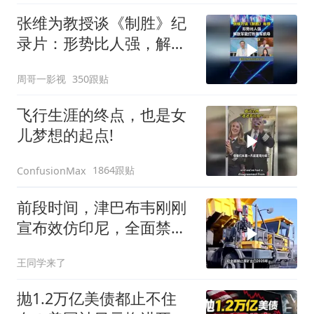
张维为教授谈《制胜》纪
录片：形势比人强，解放
军能打败美军航母！
周哥一影视
350跟贴
飞行生涯的终点，也是女
儿梦想的起点!
1864跟贴
ConfusionMax
前段时间，津巴布韦刚刚
宣布效仿印尼，全面禁止
原矿出口
王同学来了
抛1.2万亿美债都止不住