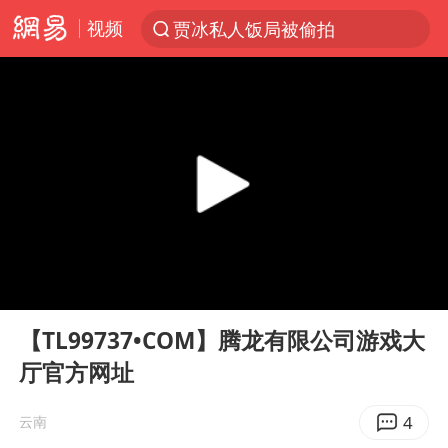
视频
贾冰私人饭局被偷拍
台风“白海豚”登陆 各地各部门全力应对
奥沙利文晋级斯诺克中国公开赛16强
路虎卫士110 HSE限时降价
我国发现稀散金属独立新矿物——乌斯河锗矿
上海鼓励居家办公
部分银行上调存款利率
00:00
00:11
小沈阳加盟《披荆斩棘》
Play
Ent
full
新疆生产建设兵团生态环境局原局长被查
【TL99737•COM】腾龙有限公司游戏大
厅官方网址
朱一龙的鼻子怎么了
大疆错失宇树
4
云南