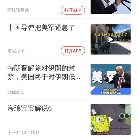
伊朗两条都没选，转头又
环球谈军武
打开APP
打下美军一架无人机
中国导弹把美军逼急了
笨尼尼子
打开APP
特朗普解除对伊朗的封
禁，美国终于对伊朗低头
认输了吗？
球球相印
海绵宝宝解说6
十一1118
1跟贴