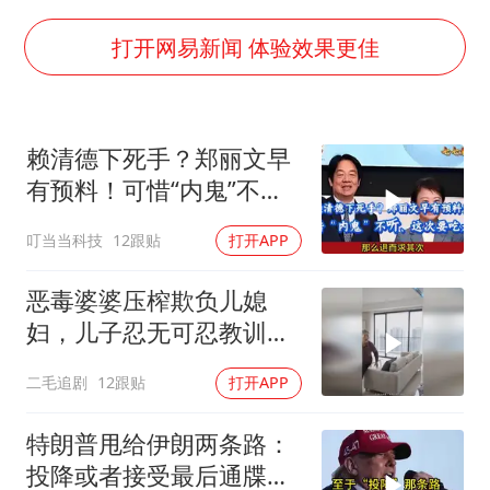
5万小车卖不动 微型代步车集体遇冷
4.2平卫生间补漏注胶花1.55万
打开网易新闻 体验效果更佳
周星驰妈妈现身香港首映礼
上海地铁4条线路全线停运
赖清德下死手？郑丽文早
湖北启动重大气象灾害三级应急响应
有预料！可惜“内鬼”不
费大厨口号更改 不再宣传小炒肉大王
听、这次要吃大亏
叮当当科技
12跟贴
打开APP
56岁刘奕君跟13岁女儿合跳
从科技创新看开局起步的时与势
恶毒婆婆压榨欺负儿媳
妇，儿子忍无可忍教训母
亲！
二毛追剧
12跟贴
打开APP
特朗普甩给伊朗两条路：
投降或者接受最后通牒，