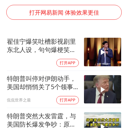
男子结婚8年3个女儿都不是亲生
白海豚可深入内陆制造大范围风雨
打开网易新闻 体验效果更佳
面对面丨蔡磊：与渐冻症抗争 纵使不敌 也不屈服
NBA传奇教练老尼尔森去世
翟佳宁爆笑吐槽影视剧里
手机真会“偷听”我们说话吗
东北人设，句句爆梗笑点
加沙约14万栋建筑被完全摧毁
密集，这段建
打开APP
5万小车卖不动 微型代步车集体遇冷
从科技创新看开局起步的时与势
特朗普叫停对伊朗动手，
美国却悄悄关了5个领事
馆，这才是真问题
侃侃世界之最
打开APP
特朗普突然大发雷霆，与
美国防长爆发争吵：原来