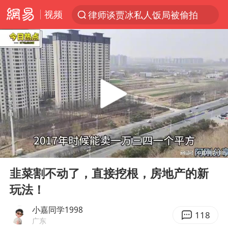
视频
律师谈贾冰私人饭局被偷拍
台风“白海豚”登陆 各地各部门全力应对
克雷桑回应绝杀津门虎
人形机器人第一股
江苏昆山升级发布暴雨红警
多地银行上调存款利率
上海地铁4条线路全线停运
00:00
03:23
4.2平卫生间补漏注胶花1.55万
Play
Ent
full
武汉3名城管协管员殴打摊主被刑拘
韭菜割不动了，直接挖根，房地产的新
玩法！
白海豚路径图
宇树申购 中一签有望赚20万元
小嘉同学1998
118
广东