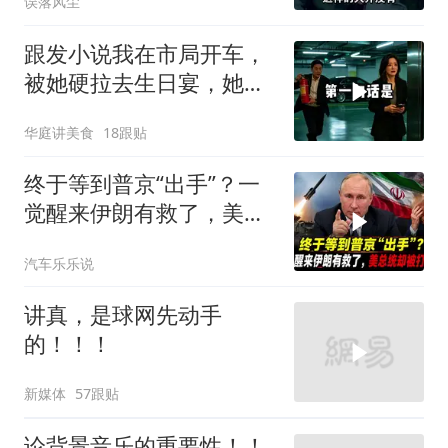
误落风尘
跟发小说我在市局开车，
被她硬拉去生日宴，她那
当区副局长的爸见到我，
华庭讲美食
18跟贴
当场变了脸色
终于等到普京“出手”？一
觉醒来伊朗有救了，美总
统却被打脸了
汽车乐乐说
讲真，是球网先动手
的！！！
新媒体
57跟贴
论背景音乐的重要性！！