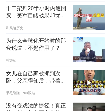
十二架歼20半小时内遭团
灭，美军目睹战果却忧心
忡忡不已
和风聊历史
为什么全球化开始时的那
套说道，不起作用了？
韩游纪
女儿在自己家被挪到次
卧，父亲得知后，带着中
介直接上门卖房
呆毛隆隆
704跟贴
没有变戏法的捷径！真正