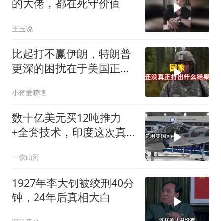
的大佬，都在死守价值
王玉说
比起打不赢伊朗，特朗普
更深的困扰在于美国正重
蹈前苏联模式
小蒋爱唠嗑
数十亿美元买12吨推力
+全套技术，印度这次真
要搞定航发
一饮山河
1927年李大钊被绞刑40分
钟，24年后真相大白