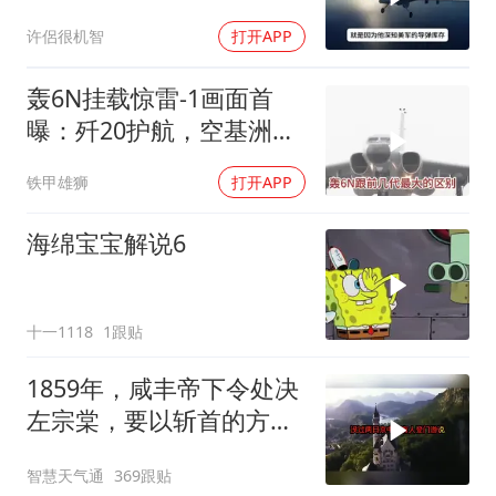
你们都在骗我
许侶很机智
打开APP
轰6N挂载惊雷-1画面首
曝：歼20护航，空基洲际
核打击拼图补齐
铁甲雄狮
打开APP
海绵宝宝解说6
十一1118
1跟贴
1859年，咸丰帝下令处决
左宗棠，要以斩首的方式
公开行刑，在那生死攸关
智慧天气通
369跟贴
的关头