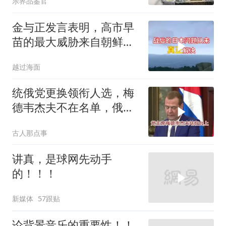
乐界品鉴官
金与正发言表明，高市早
苗的最大威胁来自朝鲜，
不是中俄
越过海面
统俄党更换领衔人选，梅
德韦杰夫不在名单，俄政
坛释放出什么信号？
古人那点事
讲真，是球网先动手
的！！！
新媒体
57跟贴
论背景音乐的重要性！！