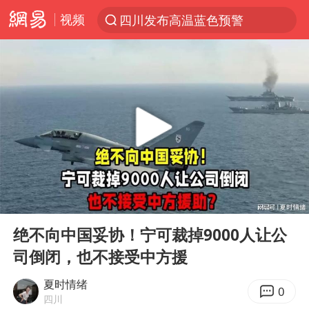
视频
四川发布高温蓝色预警
台风“白海豚”登陆 各地各部门全力应对
上海鼓励居家办公
上海青浦区启动防汛防台Ⅰ级响应
血指纹匹配成功，20年悬案告破！凶手被执行死刑
费大厨口号更改 不再宣传小炒肉大王
独闯南太行失联女子遗体已找到
00:00
08:50
成都多趟列车临时停运
Play
Ent
full
多地银行上调存款利率
绝不向中国妥协！宁可裁掉9000人让公
司倒闭，也不接受中方援
演员秦焰去世 曾出演《狂飙》
中央气象台继续发布暴雨橙警
夏时情绪
0
四川