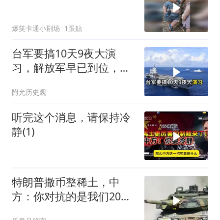
爆笑卡通小剧场
1跟贴
台军要搞10天9夜大演
习，解放军早已到位，美
国那套“保台”承诺早就变
附允历史观
味了
听完这个消息，请保持冷
静(1)
特朗普撒币整稀土，中
方：你对抗的是我们20年
的读书声