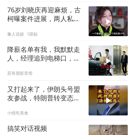
76岁刘晓庆再迎麻烦，古
柯曝案件进展，两人私密
事仅是冰山一角
豫人说娱
1跟贴
降薪名单有我，我默默走
人，经理追到电梯口，见
我坐上保时捷愣住
苏有朋影音馆
又打起来了，伊朗头号盟
友参战，特朗普转变态
度，英法德俄选边站
小怪吃美食
搞笑对话视频