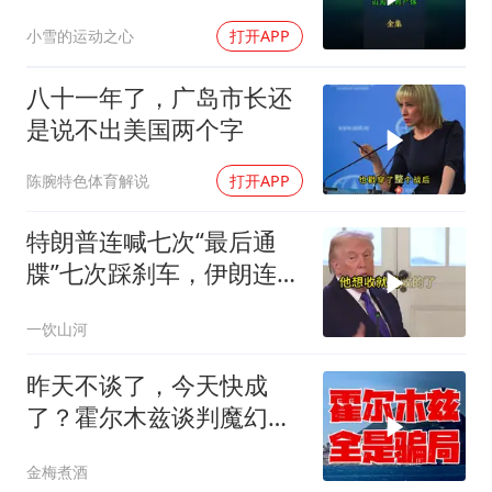
震撼
小雪的运动之心
打开APP
八十一年了，广岛市长还
是说不出美国两个字
陈腕特色体育解说
打开APP
特朗普连喊七次“最后通
牒”七次踩刹车，伊朗连谈
都不认，这出戏到底演给
一饮山河
谁看
昨天不谈了，今天快成
了？霍尔木兹谈判魔幻反
转，全是骗局？
金梅煮酒