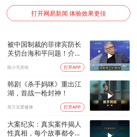
朱一龙的鼻子怎么了
白海豚突然大拐弯 走出罕见路线
打开网易新闻 体验效果更佳
周星驰妈妈现身香港首映礼
SK海力士回应“或出售重庆工厂”传闻
被中国制裁的菲律宾防长
大疆错失宇树
关切台海和平问题！介文
三预警齐发 11个省份有大到暴雨
汲：手伸的太长了
陈小毛笑哈
打开APP
“还不如不放假”
从科技创新看开局起步的时与势
韩剧《杀手妈咪》重出江
湖，首战一枪封神！
荷兰豆爱健康
打开APP
大案纪实：真实案件揭人
性真相，每个故事都令人