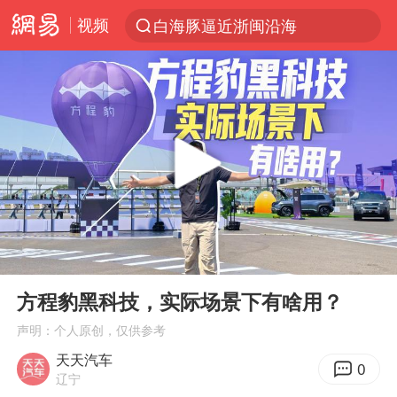
视频
白海豚逼近浙闽沿海
跨界融合拉长夏日经济消费链条
上海轨交全网络地面高架区段限速运行
拜登前列腺癌恶化
四川宜宾5.5级地震后余震为何不断
“伊斯兰版北约”出现
2026年7月份居民消费价格同比上涨0.5%
00:00
05:33
台铃电动车仅骑一年就断电趴窝
Play
Ent
full
浙江海域将现5到8米巨浪到狂浪
方程豹黑科技，实际场景下有啥用？
上海中心城区暴雨预警由橙变红
声明：个人原创，仅供参考
天天汽车
以军士兵把枪口对准中国记者
0
辽宁