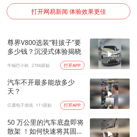
白海豚在海上打了个结
打开网易新闻 体验效果更佳
方桃子代言广告视频已下架
外国游客的“中国游三件套”火了
上海大部迎大暴雨
尊界V800选装“鞋拔子”要
一周大涨超7% 金价为何突然上涨
多少钱？沉浸式体验揭晓
WTT横滨冠军赛女单四强国乒占三席
牛锅巴小钒
2766跟贴
打开APP
谢霆锋演唱会隔空祝王菲生日快乐
汽车不开最多能放多少
构建更高水平的全民健身公共服务体系
天？
亿通电子游戏
111跟贴
打开APP
50 万公里的汽车底盘即将
散架 ！如何快速将其固定