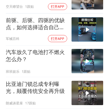
起来？
空天瞭望台
1跟贴
打开APP
前驱、后驱、四驱的优缺
点，如何选择适合自己的
车辆？ #汽车
军械百科
打开APP
汽车放久了电池打不燃火
怎么办？
班班娱乐
1跟贴
比亚迪门锁总成专利曝
光，颠覆传统安全再升级
朗威谈星座
17跟贴