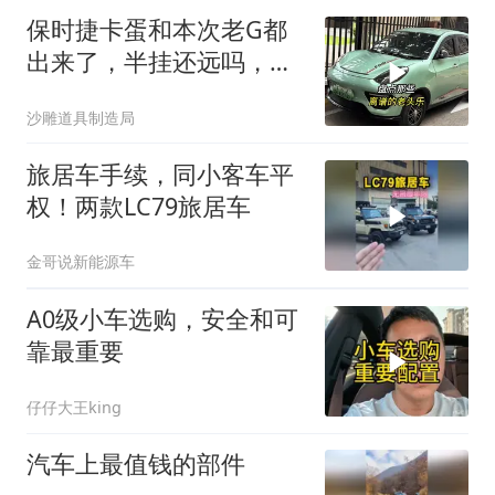
保时捷卡蛋和本次老G都
出来了，半挂还远吗，盘
点那些离谱的
沙雕道具制造局
旅居车手续，同小客车平
权！两款LC79旅居车
金哥说新能源车
A0级小车选购，安全和可
靠最重要
仔仔大王king
汽车上最值钱的部件