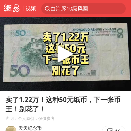
视频
白海豚10级风圈
跨界融合拉长夏日经济消费链条
上海：5号线16号线浦江线全线停运
白海豚预计将在浙江苍南到三门一带登陆
上海有出现龙卷潜势
《披荆斩棘》阵容官宣
国足U17与阿森纳决赛取消 并列冠军
00:00
01:41
王艺迪2-4不敌张本美和止步4强
Play
Ent
full
白海豚或提早3小时登陆
卖了1.22万！这种50元纸币，下一张币
王！别花了！
“白海豚”来了！第一批飞机已绑好
声明：个人原创，仅供参考
白海豚5次眼壁置换
天天纪念币