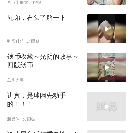
八点半睡觉
1跟贴
兄弟，石头了解一下
驴蛋科普
21跟贴
钱币收藏～光阴的故事～
四版纸币
兰州大黑
讲真，是球网先动手
的！！！
新媒体
57跟贴