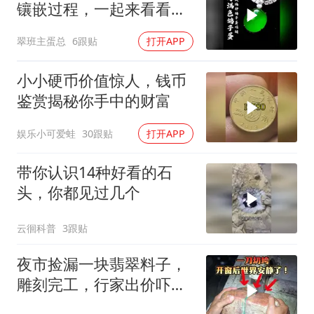
镶嵌过程，一起来看看它
的蜕变！
翠班主蛋总
6跟贴
打开APP
小小硬币价值惊人，钱币
鉴赏揭秘你手中的财富
娱乐小可爱蛙
30跟贴
打开APP
带你认识14种好看的石
头，你都见过几个
云徊科普
3跟贴
夜市捡漏一块翡翠料子，
雕刻完工，行家出价吓我
一跳！