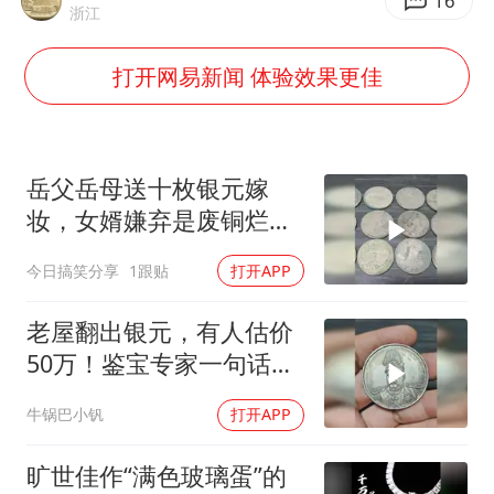
王艺迪无缘横滨赛决赛
16
浙江
杭州部分地铁高架段临时停运
打开网易新闻 体验效果更佳
2025年小学教师减少13.19万
武契奇会见泽连斯基有何意图
上海大部迎大暴雨
岳父岳母送十枚银元嫁
《龙餐馆》 冲奖
妆，女婿嫌弃是废铜烂
铁，鉴宝后羞愧难当
“伊斯兰版北约”出现
今日搞笑分享
1跟贴
打开APP
构建更高水平的全民健身公共服务体系
老屋翻出银元，有人估价
50万！鉴宝专家一句话惊
呆众人
牛锅巴小钒
打开APP
旷世佳作“满色玻璃蛋”的