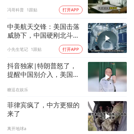
冯哥科普
1跟贴
打开APP
中美航天交锋：美国击落
威胁下，中国硬刚北斗升
级+重复火箭
小先生笔记
1跟贴
打开APP
抖音独家|特朗普怒了，
提醒中国别介入，美国要
掘地三尺！ #全球 #零基
糖逗在娱乐
础看懂全球 #时代砺剑高
燃出列 #抖音精选
菲律宾疯了，中方更狠的
来了
离开地球a