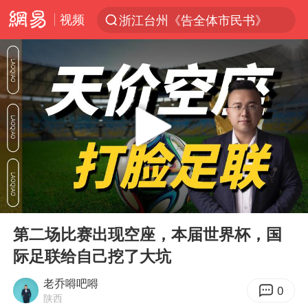
视频
浙江台州《告全体市民书》
“China Cool”火了，老外爱上中国避暑游
台风白海豚闭眼浙江上海处于危险半圆
香港宏福苑火灾或由烟头引起
云南一地村民过火把节意外灼伤16人
张本智和：零封向鹏不意外
泰国初中生饮弹自尽前开了26枪
00:00
05:57
用AI造出新病毒意味着什么
Play
Ent
full
今年第二强台风将带来多大影响
第二场比赛出现空座，本届世界杯，国
际足联给自己挖了大坑
浙江最强风雨时段已锁定
上半年国内居民出游人次34.63亿
老乔嘚吧嘚
0
陕西