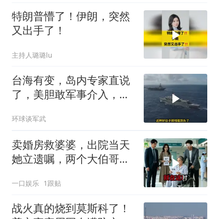
特朗普懵了！伊朗，突然
又出手了！
主持人璐璐lu
台海有变，岛内专家直说
了，美胆敢军事介入，战
场将推到美家门口
环球谈军武
卖婚房救婆婆，出院当天
她立遗嘱，两个大伯哥傻
眼
一口娱乐
1跟贴
战火真的烧到莫斯科了！