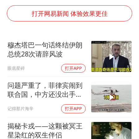
女子被狗舔脚确诊三级暴露 医生回应
多所幼师院校开设养老专业
打开网易新闻 体验效果更佳
泰国校园枪击事件已致8死30余伤
老人被城管撞倒后离世亲属质疑记录仪
穆杰塔巴一句话终结伊朗
薛之谦杭州站演唱会取消
总统28次请辞风波
必胜客，被正式买断
眼底星碎
打开APP
四川宜宾地震网友称睡觉被摇醒
习近平心系体育强国建设
问题严重了，菲律宾闹到
联合国，中方还没出手，
东盟两国先出手了
记得那片海辛
打开APP
揭秘卡戎——这颗被冥王
星染红的双生伴侣