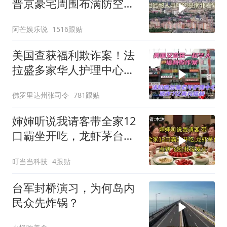
普京豪宅周围布满防空
塔，大战一触即发2
阿芒娱乐说
1516跟贴
美国查获福利欺诈案！法
拉盛多家华人护理中心欺
诈7亿美元福利！
佛罗里达州张司令
781跟贴
婶婶听说我请客带全家12
口霸坐开吃，龙虾茅台点
到飞起，我没发
叮当当科技
4跟贴
台军封桥演习，为何岛内
民众先炸锅？