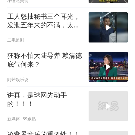
小怪吃美食
工人怒抽秘书三个耳光，
发泄五年来的不满，太解
气了！
二毛追剧
狂称不怕大陆导弹 赖清德
底气何来？
阿芒娱乐说
讲真，是球网先动手
的！！！
新媒体
39跟贴
论背景音乐的重要性！！