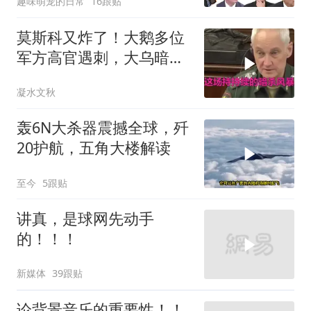
趣味萌宠的日常
16跟贴
莫斯科又炸了！大鹅多位
军方高官遇刺，大乌暗杀
方向已曝光？
凝水文秋
轰6N大杀器震撼全球，歼
20护航，五角大楼解读
至今
5跟贴
讲真，是球网先动手
的！！！
新媒体
39跟贴
论背景音乐的重要性！！