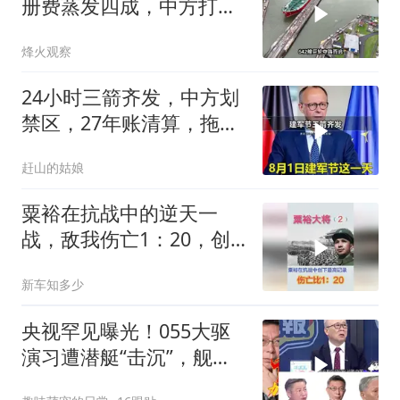
册费蒸发四成，中方打到
巴拿马“七寸”
烽火观察
24小时三箭齐发，中方划
禁区，27年账清算，拖船
问题公开
赶山的姑娘
粟裕在抗战中的逆天一
战，敌我伤亡1：20，创
抗战最高记录
新车知多少
央视罕见曝光！055大驱
演习遭潜艇“击沉”，舰长
直言：前出就是送死