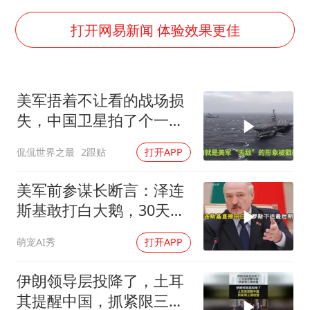
伊斯兰版北约来了吗
上半年国内居民出游人次34.63亿
打开网易新闻 体验效果更佳
22岁女生独闯南太行失联12天
薛之谦杭州站演唱会取消
美军捂着不让看的战场损
张本智和：零封向鹏不意外
失，中国卫星拍了个一清
今年第二强台风将带来多大影响
二楚
侃侃世界之最
2跟贴
打开APP
“准2万亿”之城点名支持三所大学
习近平心系体育强国建设
美军前参谋长断言：泽连
斯基敢打白大鹅，30天内
大乌必投降
萌宠AI秀
打开APP
伊朗领导层投降了，土耳
其提醒中国，抓紧限三国