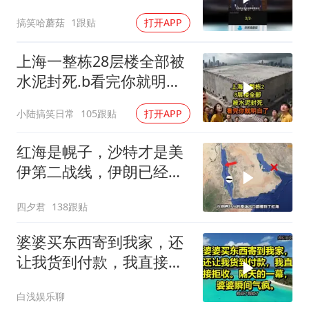
结盟！
搞笑哈蘑菇
1跟贴
打开APP
上海一整栋28层楼全部被
水泥封死.b看完你就明白
了..s
小陆搞笑日常
105跟贴
打开APP
红海是幌子，沙特才是美
伊第二战线，伊朗已经输
了？
四夕君
138跟贴
婆婆买东西寄到我家，还
让我货到付款，我直接拒
收。隔天的一幕，婆婆瞬
白浅娱乐聊
间气疯