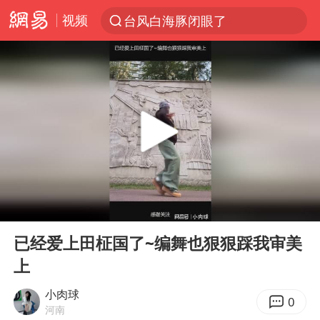
视频
台风白海豚闭眼了
“China Cool”火了，老外爱上中国避暑游
香港宏福苑火灾或由烟头引起
浙江台州《告全体市民书》
美拟年底前首次测试“金穹”反导系统
四川宜宾3.4级地震
网约车司机充电时猝死保险拒赔
00:00
00:29
陕西柞水泥石流已致2死 仍有1人失联
Play
Ent
full
泰国初中生饮弹自尽前开了26枪
已经爱上田柾国了~编舞也狠狠踩我审美
上
多所高校取消艺考
店主称换“青海拉面”招牌后生意更好
小肉球
0
河南