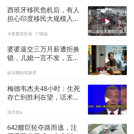
西班牙移民危机后，有人
担心印度移民大规模入侵
中国，这可能吗？
今夜繁星坠落
17跟贴
婆婆逼交三万月薪遭拒换
锁，儿媳一言不发，五天
后丈夫收传票
娱乐圈的笔娱君
梅德韦杰夫48小时：生死
存亡到胜利在望，话术变
现实不变
清衣渡a
642艘巨轮夺路而逃，注