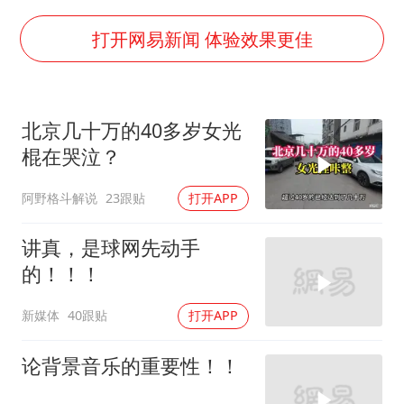
商场现钱学森巨幅海报 负责人回应
36岁男演员成景区NPC后人气爆棚
打开网易新闻 体验效果更佳
“不怕六爷挂得多 就怕六爷挂一颗”
全民健身事业高质量发展
北京几十万的40多岁女光
台当局重金为“台独”织“皇帝新衣”
棍在哭泣？
几元成本的AI广告导致千万市值蒸发
阿野格斗解说
23跟贴
打开APP
《欢迎来龙餐馆》口碑
乐享全民健身 共筑健康中国
讲真，是球网先动手
的！！！
新媒体
40跟贴
打开APP
论背景音乐的重要性！！