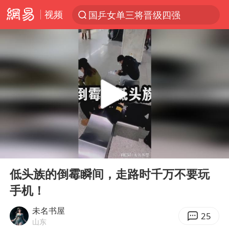
视频
国乒女单三将晋级四强
光影经济撬动暑期消费新蓝海
宁夏运动会开幕
马克·艾伦退出斯诺克中国公开赛
微信又有新功能，你可以“撤回”你的撤回了！
新疆优化调整景区内自驾服务费
情侣平潭拍日出坠崖1死1伤
00:00
02:18
上四休三，但降薪1000元，你接受吗？
Play
Ent
full
老挝国会主席赛宋蓬逝世
低头族的倒霉瞬间，走路时千万不要玩
手机！
黄金牛市回来了吗
杭州全市有序停课
未名书屋
25
山东