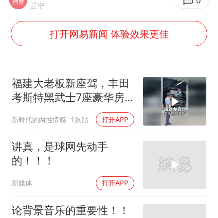
陕西柞水泥石流已致2死 仍有1人失联
0
辽宁
店主称换“青海拉面”招牌后生意更好
打开网易新闻 体验效果更佳
李斌称蔚来新车将搭载120度三元电池
多所高校取消艺考
22岁女生独闯南太行失联12天
福建大老板新座驾，丰田
上半年国内居民出游人次34.63亿
考斯特黑武士7座豪华房
车
薛之谦杭州站演唱会取消
新时代的两性情感
1跟贴
打开APP
习近平心系体育强国建设
讲真，是球网先动手
的！！！
新媒体
打开APP
论背景音乐的重要性！！