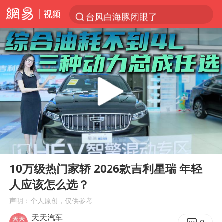
视频
台风白海豚闭眼了
“China Cool”火了，老外爱上中国避暑游
四川宜宾3.4级地震
新疆阿克苏地震
香港宏福苑火灾或由烟头引起
浙江台州《告全体市民书》
中国父女泰国骑摩托车坠崖1死1伤
00:00
05:50
伊斯兰版北约来了吗
Play
Ent
full
网约车司机充电时猝死保险拒赔
10万级热门家轿 2026款吉利星瑞 年轻
人应该怎么选？
周末打虎 宋致远被查
声明：个人原创，仅供参考
泰国初中生饮弹自尽前开了26枪
天天汽车