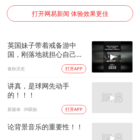
方程豹钛9新车申报
瑞众保险员工爆料公司违规行为
打开网易新闻 体验效果更佳
向鹏0-3不敌张本智和
命案逃犯躲进深山21年活得像野人
英国妹子带着戒备游中
Meta重新支棱起来了吗
国，刚落地就担心自己会
东方之约 相约未来
被抓，没想到两天后彻底
春秋历史
打开APP
打碎认知
讲真，是球网先动手
的！！！
新媒体
39跟贴
打开APP
论背景音乐的重要性！！