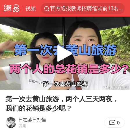
视频
官方通报教师招聘笔试前13名被淘汰
河南撤回“领导带薪错峰休假”通知
泰国枪击案凶手先杀祖父母后行凶
A股三大股指收涨
台风“白海豚”体型变大！环流面积接近13个浙江那么大
宇树科技中一签需缴款7.54万元
泰国校园枪击案死亡人数升至7人
00:00
03:00
四川宜宾市高县发生4.9级地震
Play
Ent
full
“立秋的第一杯奶茶”又爆单了
第一次去黄山旅游，两个人三天两夜，
我们的花销是多少呢？
国防部：中国军队坚决反制任何闹海挑衅图谋
台湾海峡南口北上船舶实施交通管制
日在落日打怪
0
四川