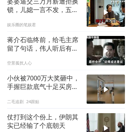
婆婆逼交三万月薪遭拒换
锁，儿媳一言不发，五天
后丈夫收传票
娱乐圈的笔娱君
蒋介石临终前，给毛主席
留了句话，伟人听后有什
么样的反应？
空景孤扰人心
小伙被7000万大奖砸中，
手握巨款底气十足买房不
问价！
二毛追剧
24跟贴
仗打到这个份上，伊朗其
实已经输了个底朝天