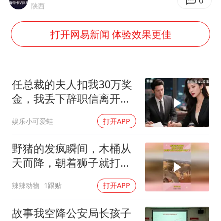
号召领导带头休假 是大家不想休吗
0
陕西
中国五箭齐发反制美国
打开网易新闻 体验效果更佳
律师称“梅姨”若满75岁或不适用死刑
《歌手》歌王之战帮唱嘉宾官宣
要给全体职工“应休尽休”的底气
任总裁的夫人扣我30万奖
空调发明出来竟然不是为了给人降温
金，我丢下辞职信离开，
当晚她慌忙问：甲方只和
中国经济展现强大韧性和活力
娱乐小可爱蛙
打开APP
你签约
野猪的发疯瞬间，木桶从
天而降，朝着狮子就打去
知道自己玩大了
辣辣动物
1跟贴
打开APP
故事我空降公安局长孩子