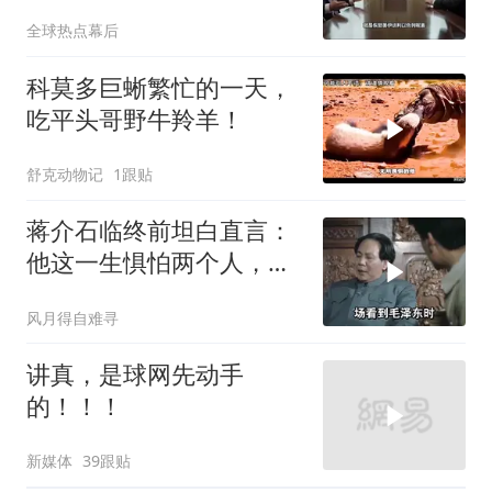
全球热点幕后
科莫多巨蜥繁忙的一天，
吃平头哥野牛羚羊！
舒克动物记
1跟贴
蒋介石临终前坦白直言：
他这一生惧怕两个人，却
只敬佩一个人！
风月得自难寻
讲真，是球网先动手
的！！！
新媒体
39跟贴