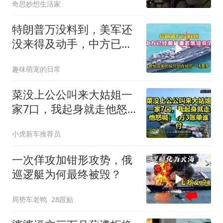
奇思妙想生活家
电？
特朗普万没料到，美军还
没来得及动手，中方已经
和胡塞武装谈妥了
趣味萌宠的日常
菜没上公公叫来大姑姐一
家7口，我起身就走他怒
喊：1万3账单谁付
小虎新车推荐员
一次佯攻加钳形攻势，俄
巡逻艇为何最终被毁？
局势车老鸭
28跟贴