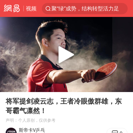
视频
聚“绿”成势，结构转型活力足
80后女柜员逆袭成4200亿银行副行长
郑国霖回应去景区上班被保安拦下
金饰克价大幅跳涨
台风白海豚可能在浙闽沿海登陆
多地要求领导干部带头休假
24小时不关空调 电费会更低吗
00:00
00:36
龚宝冬烈士安葬仪式举行
Play
Ent
full
女子利用漏洞0元买了3千台电器
将军提剑凌云志，王者冷眼傲群雄，东
哥霸气凛然！
浙江舟山21条水上客运航线停航
声明：个人原创，仅供参考
今年4位周星驰电影配角去世
斯帝卡V乒乓