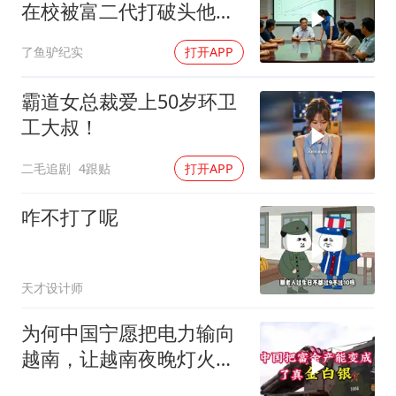
在校被富二代打破头他爹
叫嚣开个价
了鱼驴纪实
打开APP
霸道女总裁爱上50岁环卫
工大叔！
二毛追剧
4跟贴
打开APP
咋不打了呢
天才设计师
为何中国宁愿把电力输向
越南，让越南夜晚灯火辉
煌，却对朝鲜几乎绝不供