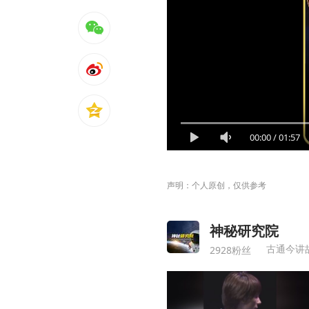
00:00
/
01:57
声明：个人原创，仅供参考
神秘研究院
古通今讲
2928粉丝