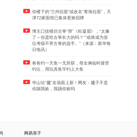
你楼下的“兰州拉面”或改名“青海拉面”，天
津72家面馆已集体更换招牌
博主口技模仿古筝“弹”《枉凝眉》，“太像
了～你是吃古筝长大的吗？”“或将成为首
位考级不带古筝的选手。”（来源：新华每
日电讯）
爸爸钓一天鱼一无所获，母女俩临时接管
钓位，用玩具鱼竿钓上大鱼
华山论“毽”名场面上新！网友：毽子不是
你踢我捡，我踢你捡吗
尚
网易亲子