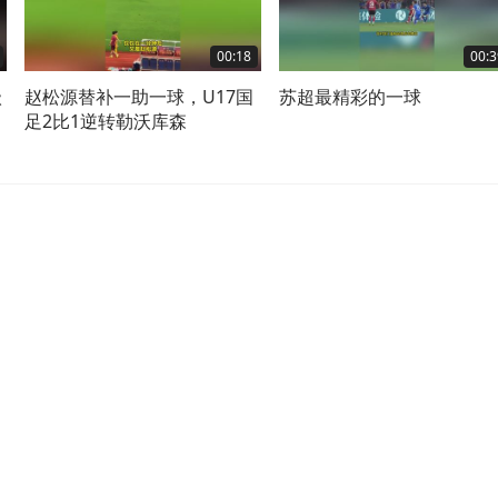
00:18
00:3
级
赵松源替补一助一球，U17国
苏超最精彩的一球
足2比1逆转勒沃库森