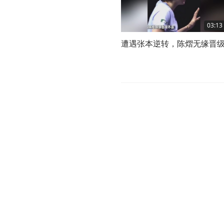
03:13
遭遇张本逆转，陈熠无缘晋