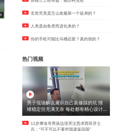
苏格兰工程奇迹：福尔柯克轮
玄奘究竟是怎么收服第一个徒弟的？
9
01:02
00:55
盘点今日足坛“四大新料”
球王这样的状态，进球破千
人类是由鱼类而进化来的？
日可待！
你的手机可能比马桶还脏？真的假的？
热门视频
男子现场解说展示自己装修踩的坑 情
绪稳定但充满无奈 每处都有精心设计
但每处都有瑕疵 网友：一开始我没笑
但看到洗手盆我没绷住
12岁摩洛哥男孩边境哭泣恳求西班牙士
兵：“可不可以不要把我遣返回国”