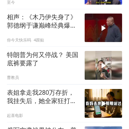
至今
相声：《木乃伊失身了》
郭德纲于谦巅峰经典爆笑
相声太搞笑太逗了
你今天快乐吗
4跟贴
特朗普为何又停战？ 美国
底裤要露了
曹教员
表姐拿走我280万存折，
我挂失后，她全家狂打
200个电话
起喜电影