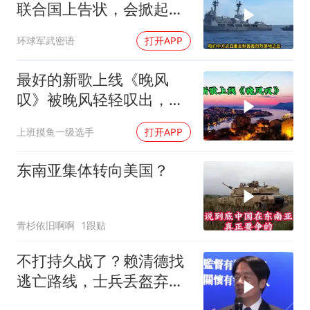
联合国上告状，会掀起中
方的4重反制
环球军武密语
打开APP
最好的新歌上线《晚风
叹》被晚风轻轻叹出，散
在无人荒野
上班摸鱼一级选手
打开APP
东南亚集体转向美国？
青杉依旧啊啊
1跟贴
不打持久战了？赖清德找
逃亡路线，士兵丢盔弃
甲，解放军对其更名