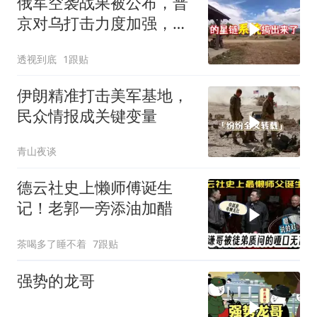
俄军空袭战果被公布，普
京对乌打击力度加强，泽
连斯基难有作为
透视到底
1跟贴
伊朗精准打击美军基地，
民众情报成关键变量
青山夜谈
德云社史上懒师傅诞生
记！老郭一旁添油加醋
茶喝多了睡不着
7跟贴
强势的龙哥