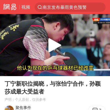
视频
南京发布暴雨黄色预警
跨界融合拉长夏日经济消费链条
上海有出现龙卷潜势
上海：5号线16号线浦江线全线停运
白海豚预计将在浙江苍南到三门一带登陆
今日15时起福州地铁高架区段停运
白海豚将给京津冀带来大暴雨
00:00
02:12
王艺迪2-4不敌张本美和止步4强
Play
Ent
full
国足U17与阿森纳决赛取消 并列冠军
丁宁新职位揭晓，与张怡宁合作，孙颖
莎成最大受益者
上门女婿出轨女邻居多年被判重婚罪
声明：个人原创，仅供参考
《披荆斩棘》阵容官宣
聚焦事件