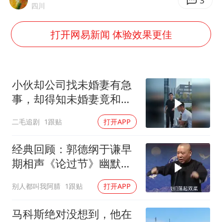
王艺迪无缘横滨赛决赛
3
四川
泰国：高度重视中国游客旅游体验
打开网易新闻 体验效果更佳
白海豚或提早3小时登陆
2025年小学教师减少13.19万
《龙餐馆》 冲奖
小伙却公司找未婚妻有急
蒯曼挺进WTT横滨冠军赛女单四强
事，却得知未婚妻竟和别
人订婚！
武契奇会见泽连斯基有何意图
二毛追剧
1跟贴
打开APP
构建更高水平的全民健身公共服务体系
经典回顾：郭德纲于谦早
期相声《论过节》幽默风
趣爆笑不断
别人都叫我阿腈
1跟贴
打开APP
马科斯绝对没想到，他在