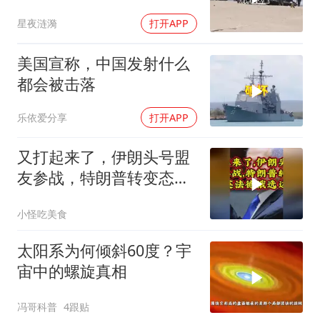
星夜涟漪
打开APP
美国宣称，中国发射什么
都会被击落
乐依爱分享
打开APP
又打起来了，伊朗头号盟
友参战，特朗普转变态
度，英法德俄选边站
小怪吃美食
太阳系为何倾斜60度？宇
宙中的螺旋真相
冯哥科普
4跟贴