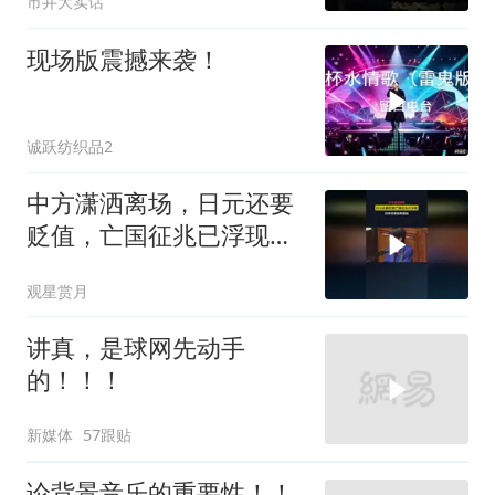
市井大实话
了
现场版震撼来袭！
诚跃纺织品2
中方潇洒离场，日元还要
贬值，亡国征兆已浮现，
日本巨额债务叠加
观星赏月
讲真，是球网先动手
的！！！
新媒体
57跟贴
论背景音乐的重要性！！