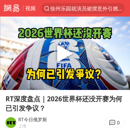
视频
徐州乐园就演员裙摆意外引燃致歉
台风“白海豚”登陆 各地各部门全力应对
贾冰私人饭局被偷拍
路虎卫士110 HSE限时降价
我国发现稀散金属独立新矿物——乌斯河锗矿
上海鼓励居家办公
部分银行上调存款利率
00:00
02:44
小沈阳加盟《披荆斩棘》
Play
Ent
full
新疆生产建设兵团生态环境局原局长被查
RT深度盘点｜2026世界杯还没开赛为何
已引发争议？
朱一龙的鼻子怎么了
4.2平卫生间补漏注胶花1.55万
RT今日俄罗斯
0
上海