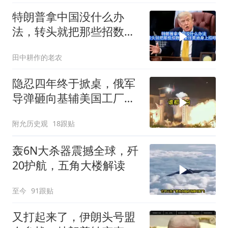
特朗普拿中国没什么办
法，转头就把那些招数，
全往莫迪身上招呼了
田中耕作的老农
隐忍四年终于掀桌，俄军
导弹砸向基辅美国工厂，
背后这步棋太狠了
附允历史观
18跟贴
轰6N大杀器震撼全球，歼
20护航，五角大楼解读
至今
91跟贴
又打起来了，伊朗头号盟