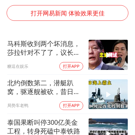
国乒连续两站无缘冠军
上海地铁4条线路全线停运
打开网易新闻 体验效果更佳
5万小车卖不动 微型代步车集体遇冷
周星驰妈妈现身香港首映礼
马科斯收到两个坏消息，
湖北启动重大气象灾害三级应急响应
莎拉针对不了了，议长反
大疆错失宇树
水，防长被硬刚！
糖逗在娱乐
打开APP
白海豚路径图
从科技创新看开局起步的时与势
北约倒数第二，潜艇趴
窝，驱逐舰被砍，昔日的
皇家海军怎么了？
局势车老鸭
打开APP
泰国果断叫停300亿美金
工程，转身死磕中泰铁路