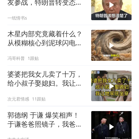
友参战，特朗普转变态
度，英法德俄选边站
一纸情书s
木星内部究竟藏着什么？
从模糊核心到泥球闪电，
重塑太阳系起源
冯哥科普
1跟贴
婆婆把我女儿卖了十万，
给小叔子娶媳妇。我让她
牢底坐穿！
次元君情感
11跟贴
郭德纲 于谦 爆笑相声！
于谦爸爸照镜子，我爸爸
东方不败呀，两口子长反