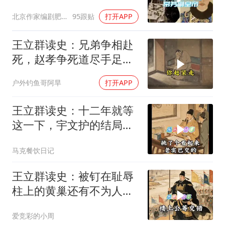
北京作家编剧肥猪满圈
95跟贴
打开APP
王立群读史：兄弟争相赴
死，赵孝争死道尽手足真
情
户外钓鱼哥阿旱
打开APP
王立群读史：十二年就等
这一下，宇文护的结局你
绝对猜不到
马克餐饮日记
王立群读史：被钉在耻辱
柱上的黄巢还有不为人知
的另一面
爱竞彩的小周