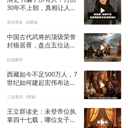
30年不上朝，真相让人心
碎
库拉萌多
26跟贴
中国古代武将的顶级荣誉
封狼居胥，盘点五位达到
封狼居胥的武将
狂战獠牙
西藏如今不足500万人，7
世纪如何建起宏伟布达拉
宫？
三农老历
1跟贴
王立群读史：未登帝位执
掌四十七载，哪位女子让
三代帝王跪拜？