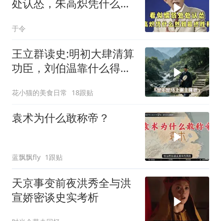
处认怂，朱高炽凭什么熬
到最终胜利？
于令
王立群读史:明初大肆清算
功臣，刘伯温靠什么得以
保全自身！
花小猫的美食日常
18跟贴
袁术为什么敢称帝？
蓝飘飘fly
1跟贴
天京事变前夜洪秀全与洪
宣娇密谈史实考析