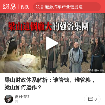
视频
新能源汽车产业链提速
《肖申克的救赎》4K修复版定档
上海青浦区启动防汛防台Ⅰ级响应
贾冰私人饭局被偷拍
大疆错失宇树
辽宁28名务农人员中暑死亡？官方辟谣
独闯南太行失联女子遗体已找到
00:00
03:09
SK海力士回应“或出售重庆工厂”传闻
Play
Ent
full
演员秦焰去世 曾出演《狂飙》
梁山财政体系解析：谁管钱、谁管粮，
梁山如何运作？
费大厨不自称“大王”了
血指纹匹配成功，20年悬案告破！凶手被执行死刑
夏时情绪
0
四川