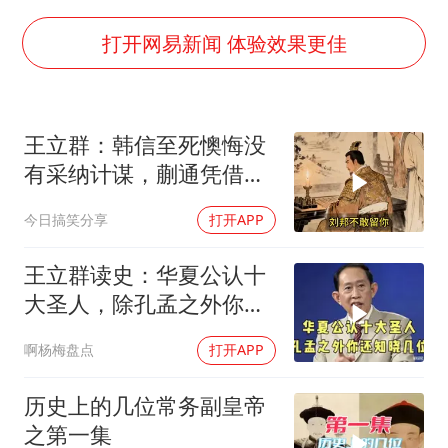
7月CPI同比上涨0.5% 经济内生增长动力持续增强
医疗垃圾做手机壳 这也是谋财害命
打开网易新闻 体验效果更佳
部分银行上调存款利率
白海豚突然大拐弯 走出罕见路线
王立群：韩信至死懊悔没
朱一龙的鼻子怎么了
有采纳计谋，蒯通凭借辩
成都多趟列车临时停运
术从刀口脱身
今日搞笑分享
打开APP
下党之路
王立群读史：华夏公认十
大圣人，除孔孟之外你还
知晓几位？
啊杨梅盘点
打开APP
历史上的几位常务副皇帝
之第一集