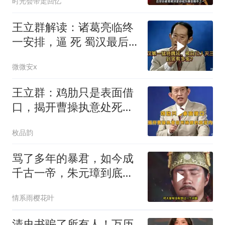
时光会带走回忆
王立群解读：诸葛亮临终
一安排，逼 死 蜀汉最后
的战神魏延！
微微安x
王立群：鸡肋只是表面借
口，揭开曹操执意处死杨
修的真实内情
枚品韵
骂了多年的暴君，如今成
千古一帝，朱元璋到底冤
不冤？
情系雨樱花叶
清史书骗了所有人！万历