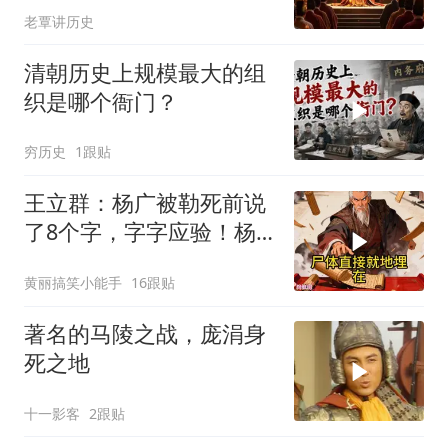
老覃讲历史
清朝历史上规模最大的组
织是哪个衙门？
穷历史
1跟贴
王立群：杨广被勒死前说
了8个字，字字应验！杨
家灭门惨案，竟是自己亲
黄丽搞笑小能手
16跟贴
爹埋下的雷
著名的马陵之战，庞涓身
死之地
十一影客
2跟贴