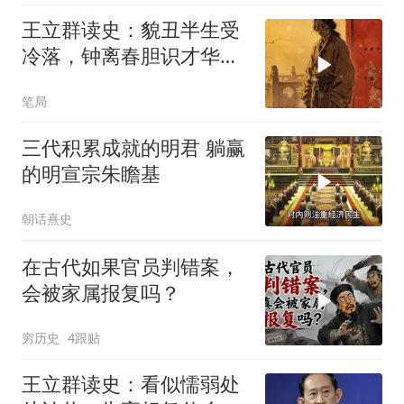
王立群读史：貌丑半生受
冷落，钟离春胆识才华震
朝野！
笔局
三代积累成就的明君 躺赢
的明宣宗朱瞻基
朝话熹史
在古代如果官员判错案，
会被家属报复吗？
穷历史
4跟贴
王立群读史：看似懦弱处