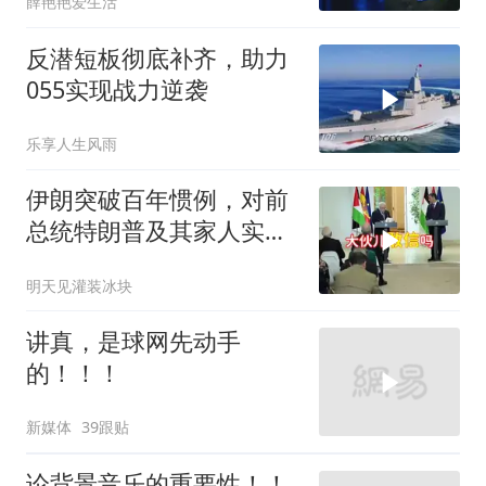
薛艳艳爱生活
反潜短板彻底补齐，助力
055实现战力逆袭
乐享人生风雨
伊朗突破百年惯例，对前
总统特朗普及其家人实施
追杀
明天见灌装冰块
讲真，是球网先动手
的！！！
新媒体
39跟贴
论背景音乐的重要性！！