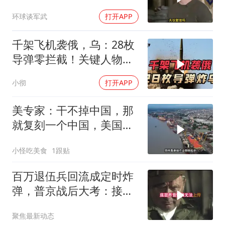
火速道歉，泽连斯基这场
环球谈军武
打开APP
豪赌到底有多疯？
千架飞机袭俄，乌：28枚
导弹零拦截！关键人物被
杀，普京2动作
小彻
打开APP
美专家：干不掉中国，那
就复刻一个中国，美国看
上了这两个国家
小怪吃美食
1跟贴
百万退伍兵回流成定时炸
弹，普京战后大考：接不
住就是历史重演
聚焦最新动态