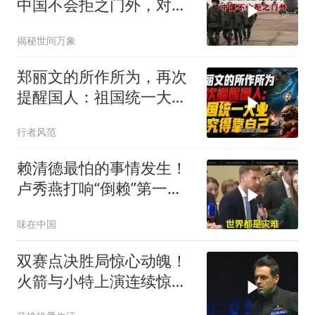
中国不会拒之门外，对日
本公事公办就够了
揭秘世间万象
郑丽文的所作所为，再次
提醒国人：祖国统一大
业，终究得靠自己！
行者风范
赖清德最怕的事情发生！
卢秀燕打响“倒赖”第一
枪，美国趁火打劫
味在中国
双赛点决胜局惊心动魄！
火箭与小特上演连续惊险
反转，结局舒服了