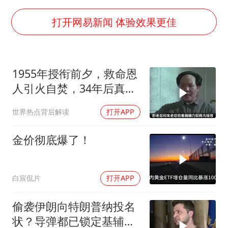
宇树科技中一签需缴款7.54万元
国防部：中国军队坚决反制任何闹海挑衅图谋
打开网易新闻 体验效果更佳
百花奖开幕式
广东雷州通报特教老师招聘违规事件
1955年授衔前夕，救命恩
两名乘客在飞机上因调节座椅起冲突
人引火自焚，34年后真相
女儿为争财产堵门阻挠父亲出殡
大白
世界热点背后解读
打开APP
夯实基础开新局
金价彻底爆了！
白宸侃片
打开APP
偷袭伊朗向特朗普纳投名
状？导弹都已锁定基辅才