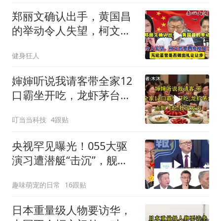
郑丽文确认出手，黄国昌
的举动令人失望，柯文哲
要再度搅局？
健身狂人
婶婶听说我请客带全家12
口霸坐开吃，龙虾茅台点
到飞起，我没发
叮当当科技
4跟贴
央视罕见曝光！055大驱
演习遭潜艇“击沉”，舰长
直言：前出就是送死
趣味萌宠的日常
16跟贴
日本重量级人物要访华，