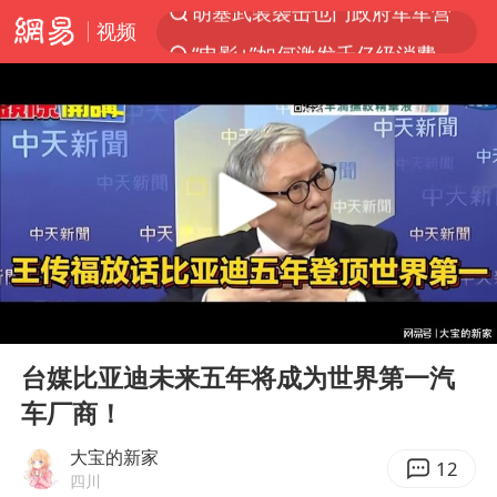
视频
“电影+”如何激发千亿级消费新活力？
日本试射“战斧”导弹，国防部回应
东航：国内客票提前14天免费退改
台风白海豚中心风力增强
向鹏0-3不敌张本智和
四川宜宾市高县4.9级地震致1人死亡
超颖电子拟投资20.86亿建设新项目
00:00
10:52
“新疆阿勒泰八月能滑雪”不实
Play
Ent
full
刘国正说向鹏打得很窝囊
台媒比亚迪未来五年将成为世界第一汽
车厂商！
我国外贸延续良好增长态势
陈幸同晋级WTT横滨冠军赛8强
大宝的新家
12
四川